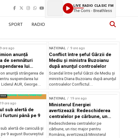
LIVE RADIO CLASIC FM
The Corrs - Breathless
SPORT
RADIO
9 ore ago
NAȚIONAL
9 ore ago
imion anunță
Conflict între şeful Gărzii de
a de semnături
Mediu şi ministra Buzoianu
spendarea lui
după anunţul controalelor
Dan
on anunță strângerea de
Scandal între şeful Gărzii de Mediu şi
entru suspendarea lui
ministra Diana Buzoianu după anunţul
 Liderul AUR, George...
controalelor Conflictul...
rstock
NAȚIONAL
19 ore ago
19 ore ago
Ministerul Energiei
ul sub alertă de
avertizează: Redeschiderea
i furtuni până pe 9
centralelor pe cărbune, un
risc major pentru România
Redeschiderea centralelor pe
 sub alertă de caniculă și
cărbune, un risc major pentru
 pe 9 august Bucureștiul
România, avertizează Ministerul