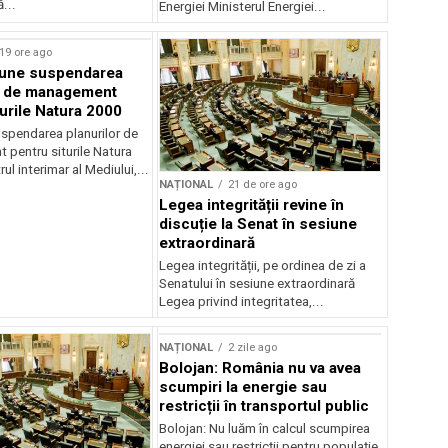
...
Energiei Ministerul Energiei...
19 ore ago
une suspendarea
r de management
turile Natura 2000
spendarea planurilor de
pentru siturile Natura
ul interimar al Mediului,...
NAȚIONAL
21 de ore ago
Legea integrității revine în
discuție la Senat în sesiune
extraordinară
Legea integrității, pe ordinea de zi a
Senatului în sesiune extraordinară
Legea privind integritatea,...
NAȚIONAL
2 zile ago
Bolojan: România nu va avea
scumpiri la energie sau
restricții în transportul public
Bolojan: Nu luăm în calcul scumpirea
energiei sau restricții pentru populație