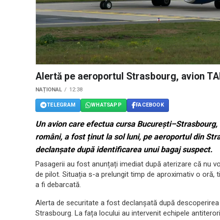
Alertă pe aeroportul Strasbourg, avion T
NAȚIONAL
12:38
TELEGRAM
WHATSAPP
FACEBOOK
Un avion care efectua cursa București–Strasbourg, 
români, a fost ținut la sol luni, pe aeroportul din St
declanșate după identificarea unui bagaj suspect.
Pasagerii au fost anunțați imediat după aterizare că nu v
de pilot. Situația s-a prelungit timp de aproximativ o oră,
a fi debarcată.
Alerta de securitate a fost declanșată după descoperirea u
Strasbourg. La fața locului au intervenit echipele antiteror