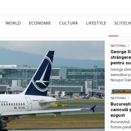
WORLD
ECONOMIE
CULTURĂ
LIFESTYLE
SCITECH
NAȚIONAL
George S
strângere
pentru su
Nicușor 
George Simi
semnături p
Nicușor Dan
Sursă foto: Shutte
NAȚIONAL
București
caniculă ș
august
Bucureștiul,
furtuni până