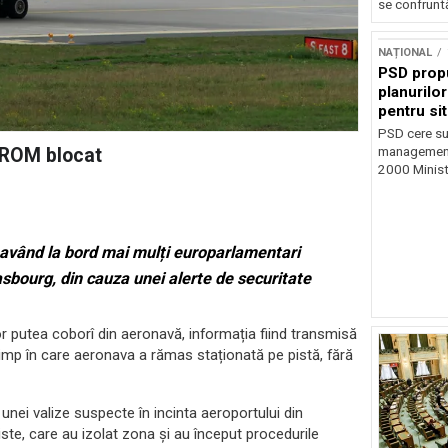
se confruntă
NAȚIONAL
PSD prop
planurilo
pentru si
PSD cere su
AROM blocat
management 
2000 Ministr
având la bord mai mulți europarlamentari
rasbourg, din cauza unei alerte de securitate
or putea coborî din aeronavă, informația fiind transmisă
 timp în care aeronava a rămas staționată pe pistă, fără
nei valize suspecte în incinta aeroportului din
iste, care au izolat zona și au început procedurile