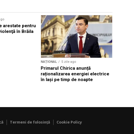
ago
NAȚIONAL
e arestate pentru
Băsescu c
violenţă în Brăila
declare st
energetic
NAȚIONAL
5 zile ago
Primarul Chirica anunță
raționalizarea energiei electrice
în Iași pe timp de noapte
că
Termeni de folosință
Cookie Policy