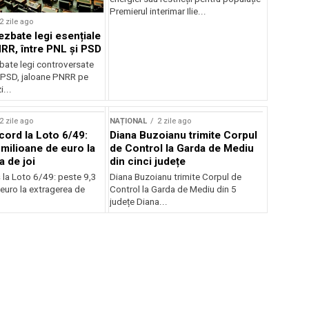
Premierul interimar Ilie...
2 zile ago
ezbate legi esențiale
RR, între PNL și PSD
bate legi controversate
i PSD, jaloane PNRR pe
i...
2 zile ago
NAȚIONAL
2 zile ago
cord la Loto 6/49:
Diana Buzoianu trimite Corpul
 milioane de euro la
de Control la Garda de Mediu
a de joi
din cinci județe
 la Loto 6/49: peste 9,3
Diana Buzoianu trimite Corpul de
euro la extragerea de
Control la Garda de Mediu din 5
județe Diana...