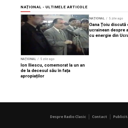
NAȚIONAL - ULTIMELE ARTICOLE
NAȚIONAL
5 zile ago
Oana Țoiu discută
ucrainean despre 
cu energie din Ucr
NAȚIONAL
5 zile ago
Ion Iliescu, comemorat la un an
de la decesul său în fața
apropiaților
Despre Radio Clasic
Contact
Publici