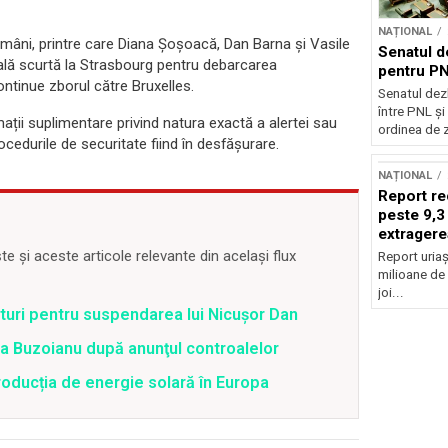
NAȚIONAL
omâni, printre care Diana Șoșoacă, Dan Barna și Vasile
Senatul d
lă scurtă la Strasbourg pentru debarcarea
pentru PN
ontinue zborul către Bruxelles.
Senatul dez
între PNL ș
ații suplimentare privind natura exactă a alertei sau
ordinea de z
cedurile de securitate fiind în desfășurare.
NAȚIONAL
Report re
peste 9,3
extragere
 și aceste articole relevante din același flux
Report uriaș
milioane de 
joi...
uri pentru suspendarea lui Nicușor Dan
tra Buzoianu după anunţul controalelor
oducția de energie solară în Europa