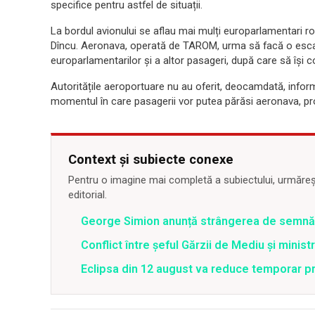
specifice pentru astfel de situații.
La bordul avionului se aflau mai mulți europarlamentari r
Dîncu. Aeronava, operată de TAROM, urma să facă o esca
europarlamentarilor și a altor pasageri, după care să își c
Autoritățile aeroportuare nu au oferit, deocamdată, inform
momentul în care pasagerii vor putea părăsi aeronava, pro
Context și subiecte conexe
Pentru o imagine mai completă a subiectului, urmărește
editorial.
George Simion anunță strângerea de semnăt
Conflict între şeful Gărzii de Mediu şi minis
Eclipsa din 12 august va reduce temporar pr