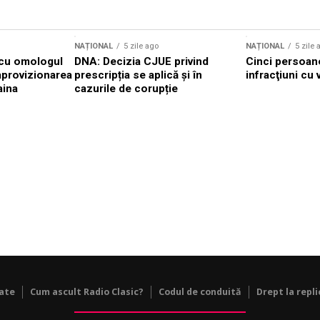
NAȚIONAL
5 zile ago
NAȚIONAL
5 zile 
 cu omologul
DNA: Decizia CJUE privind
Cinci persoan
aprovizionarea
prescripția se aplică și în
infracţiuni cu 
aina
cazurile de corupție
tate
Cum ascult Radio Clasic?
Codul de conduită
Drept la repli