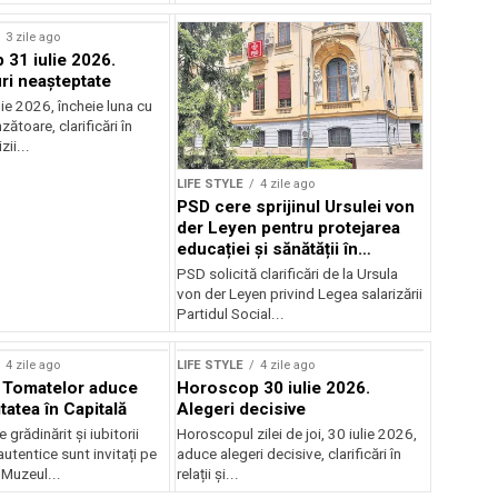
3 zile ago
31 iulie 2026.
i neașteptate
ulie 2026, încheie luna cu
zătoare, clarificări în
zii...
LIFE STYLE
4 zile ago
PSD cere sprijinul Ursulei von
der Leyen pentru protejarea
educației și sănătății în
reforma salarială
PSD solicită clarificări de la Ursula
von der Leyen privind Legea salarizării
Partidul Social...
4 zile ago
LIFE STYLE
4 zile ago
l Tomatelor aduce
Horoscop 30 iulie 2026.
tatea în Capitală
Alegeri decisive
 grădinărit și iubitorii
Horoscopul zilei de joi, 30 iulie 2026,
utentice sunt invitați pe
aduce alegeri decisive, clarificări în
 Muzeul...
relații și...
rstock