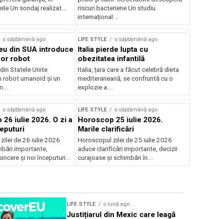
ile Un sondaj realizat...
riscuri bacteriene Un studiu
internațional...
o săptămână ago
LIFE STYLE
o săptămână ago
ceu din SUA introduce
Italia pierde lupta cu
or robot
obezitatea infantilă
 din Statele Unite
Italia, țara care a făcut celebră dieta
n robot umanoid și un
mediteraneană, se confruntă cu o
n...
explozie a...
Sursă foto: Shutterstock
o săptămână ago
LIFE STYLE
o săptămână ago
26 iulie 2026. O zi a
Horoscop 25 iulie 2026.
ceputuri
Marile clarificări
ilei de 26 iulie 2026
Horoscopul zilei de 25 iulie 2026
bări importante,
aduce clarificări importante, decizii
incere și noi începuturi...
curajoase și schimbări în...
LIFE STYLE
o lună ago
LIFE STYLE
Justițiarul din Mexic care leagă
Taylor Swi