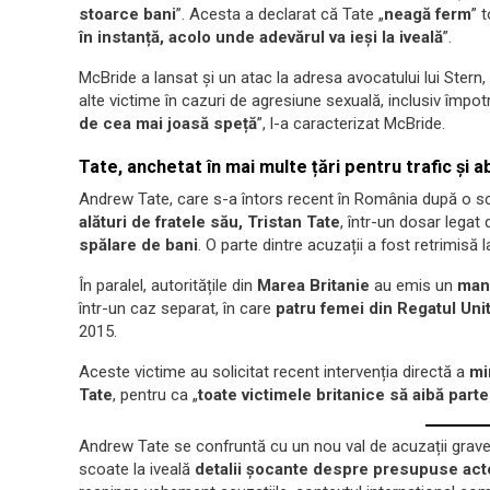
stoarce bani
”. Acesta a declarat că Tate „
neagă ferm
” 
în instanță, acolo unde adevărul va ieși la iveală
”.
McBride a lansat și un atac la adresa avocatului lui Stern,
alte victime în cazuri de agresiune sexuală, inclusiv împot
de cea mai joasă speță
”, l-a caracterizat McBride.
Tate, anchetat în mai multe țări pentru trafic și 
Andrew Tate, care s-a întors recent în România după o sc
alături de fratele său, Tristan Tate
, într-un dosar legat
spălare de bani
. O parte dintre acuzații a fost retrimisă 
În paralel, autoritățile din
Marea Britanie
au emis un
man
într-un caz separat, în care
patru femei din Regatul Uni
2015.
Aceste victime au solicitat recent intervenția directă a
mi
Tate
, pentru ca „
toate victimele britanice să aibă part
Andrew Tate se confruntă cu un nou val de acuzații grave,
scoate la iveală
detalii șocante despre presupuse acte