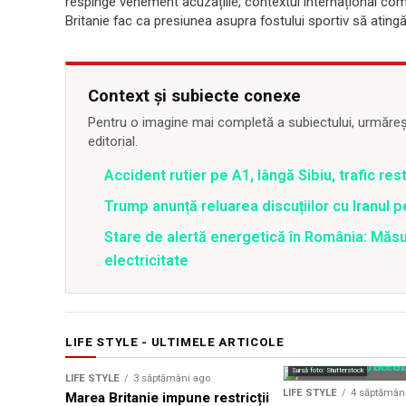
respinge vehement acuzațiile, contextul internațional com
Britanie fac ca presiunea asupra fostului sportiv să atingă
Context și subiecte conexe
Pentru o imagine mai completă a subiectului, urmărește
editorial.
Accident rutier pe A1, lângă Sibiu, trafic re
Trump anunță reluarea discuțiilor cu Iranul 
Stare de alertă energetică în România: Măs
electricitate
LIFE STYLE - ULTIMELE ARTICOLE
Sursă foto: Shutterstock
Sursă foto: Shutterstock
LIFE STYLE
3 săptămâni ago
LIFE STYLE
4 săptămân
Marea Britanie impune restricții