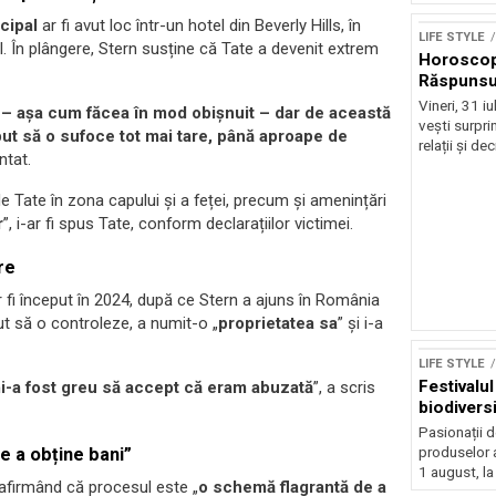
cipal
ar fi avut loc într-un hotel din Beverly Hills, în
LIFE STYLE
al. În plângere, Stern susține că Tate a devenit extrem
Horoscop 
Răspunsur
Vineri, 31 i
 – așa cum făcea în mod obișnuit – dar de această
vești surprin
eput să o sufoce tot mai tare, până aproape de
relații și deci
ntat.
e Tate în zona capului și a feței, precum și amenințări
r
”, i-ar fi spus Tate, conform declarațiilor victimei.
re
 fi început în 2024, după ce Stern a ajuns în România
ut să o controleze, a numit-o „
proprietatea sa
” și i-a
LIFE STYLE
Festivalu
 mi-a fost greu să accept că eram abuzată
”, a scris
biodiversi
Pasionații de
produselor a
e a obține bani”
1 august, la
, afirmând că procesul este „
o schemă flagrantă de a
Sursă foto: Shutte