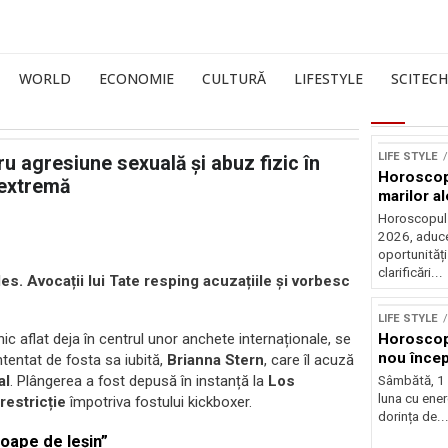
WORLD
ECONOMIE
CULTURĂ
LIFESTYLE
SCITECH
LIFE STYLE
u agresiune sexuală și abuz fizic în
Horoscop 
 extremă
marilor al
Horoscopul z
2026, aduce
oportunități
clarificări...
. Avocații lui Tate resping acuzațiile și vorbesc
LIFE STYLE
anic aflat deja în centrul unor anchete internaționale, se
Horoscop
nou încep
intentat de fosta sa iubită,
Brianna Stern
, care îl acuză
al
. Plângerea a fost depusă în instanță la
Los
Sâmbătă, 1
luna cu ener
restricție
împotriva fostului kickboxer.
dorința de..
oape de leșin”