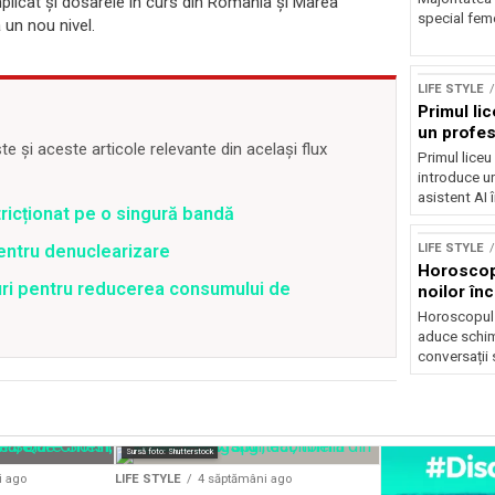
plicat și dosarele în curs din România și Marea
special feme
 un nou nivel.
LIFE STYLE
Primul li
un profes
 și aceste articole relevante din același flux
Primul liceu
introduce u
asistent AI î
stricționat pe o singură bandă
LIFE STYLE
pentru denuclearizare
Horoscop 
uri pentru reducerea consumului de
noilor în
Horoscopul z
aduce schim
conversații s
Sursă foto: Shutterstock
i ago
LIFE STYLE
4 săptămâni ago