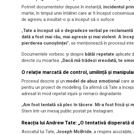
Potrivit documentelor depuse în instanță,
incidentul prin
martie, în timpul unei întâlniri care ar fi început consensu
de agresiv, a insultat-o și a început să o sufoce.
„
Tate a început să o degradeze verbal pe reclamantă
dată a fost mai rău, mai agresiv și mai violent. A înc
pierderea cunoștinței
”, se menționează în procesul inte
Documentele vorbesc și despre
bătăi repetate
aplicate d
directe cu moartea. „
Dacă mă trădezi vreodată, te omo
O relație marcată de control, umilință și manipula
Procesul descrie și un
model de abuz emoțional
care ar
pentru un proiect de modelling. Ea afirmă că Tate a încep
adresat în mod repetat injurii și remarci degradante.
„
Am fost tentată să plec în tăcere. Mi-a fost frică și
Stern într-un mesaj public postat pe Instagram.
Reacția lui Andrew Tate: „O tentativă disperată d
Avocatul lui Tate,
Joseph McBride
, a respins acuzațiile