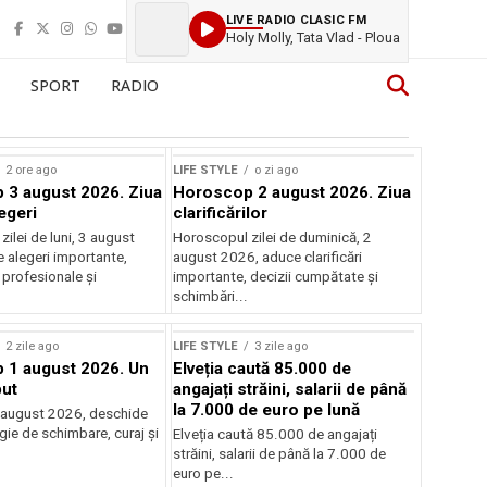
LIVE RADIO CLASIC FM
Holy Molly, Tata Vlad - Ploua
SPORT
RADIO
2 ore ago
LIFE STYLE
o zi ago
3 august 2026. Ziua
Horoscop 2 august 2026. Ziua
egeri
clarificărilor
ilei de luni, 3 august
Horoscopul zilei de duminică, 2
 alegeri importante,
august 2026, aduce clarificări
 profesionale și
importante, decizii cumpătate și
schimbări...
2 zile ago
LIFE STYLE
3 zile ago
 1 august 2026. Un
Elveția caută 85.000 de
ut
angajați străini, salarii de până
la 7.000 de euro pe lună
 august 2026, deschide
gie de schimbare, curaj și
Elveția caută 85.000 de angajați
.
străini, salarii de până la 7.000 de
euro pe...