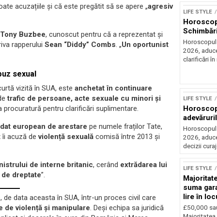
toate acuzațiile și că este pregătit să se apere „
agresiv
LIFE STYLE
Horoscop 
Schimbări
Tony Buzbee
, cunoscut pentru că a reprezentat și
Horoscopul z
riva rapperului
Sean “Diddy” Combs
. „
Un oportunist
2026, aduce
clarificări în 
abuz sexual
urtă vizită în SUA, este
anchetat în continuare
 de
trafic de persoane, acte sexuale cu minori și
LIFE STYLE
Horoscop 
la procuratură pentru clarificări suplimentare.
adevăruri
dat european de arestare
pe numele fraților Tate,
Horoscopul z
t
îi acuză de
violență sexuală
comisă între 2013 și
2026, aduce
decizii cura
nistrului de interne britanic
, cerând
extrădarea lui
LIFE STYLE
e de dreptate
”.
Majoritat
suma gara
lire în lo
 de data aceasta în SUA, într-un proces civil care
 de violență și manipulare
. Deși echipa sa juridică
£50,000 sa
Majoritatea 