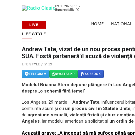
09.08.2026 | 11:20
Bucuresti
--°C
HOME
NAȚIONAL
LIFE STYLE
Andrew Tate, vizat de un nou proces pentr
SUA. Fostă parteneră îl acuză de violență
LIFE STYLE
21:21
TELEGRAM
WHATSAPP
FACEBOOK
Modelul Brianna Stern depune plângere în Los Angeles
despre „o schemă fără temei”
Los Angeles, 29 martie –
Andrew Tate
, influencerul brit
confruntă acum și cu
un proces civil în Statele Unite
, 
de
agresiune sexuală, violență fizică și abuz emoțion
Angeles
, iar modelul american a solicitat și
un ordin de 
Acuzații grave: „A început să mă sufoce până apr