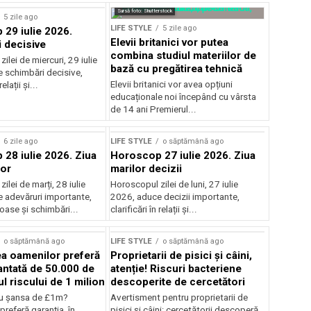
Sursă foto: Shutterstock
5 zile ago
LIFE STYLE
5 zile ago
29 iulie 2026.
Elevii britanici vor putea
 decisive
combina studiul materiilor de
ilei de miercuri, 29 iulie
bază cu pregătirea tehnică
 schimbări decisive,
Elevii britanici vor avea opțiuni
relații și...
educaționale noi începând cu vârsta
de 14 ani Premierul...
6 zile ago
LIFE STYLE
o săptămână ago
28 iulie 2026. Ziua
Horoscop 27 iulie 2026. Ziua
lor
marilor decizii
ilei de marți, 28 iulie
Horoscopul zilei de luni, 27 iulie
 adevăruri importante,
2026, aduce decizii importante,
joase și schimbări...
clarificări în relații și...
o săptămână ago
LIFE STYLE
o săptămână ago
ea oamenilor preferă
Proprietarii de pisici și câini,
ntată de 50.000 de
atenție! Riscuri bacteriene
cul riscului de 1 milion
descoperite de cercetători
u şansa de £1m?
Avertisment pentru proprietarii de
preferă garanţia, în
pisici și câini: cercetătorii descoperă