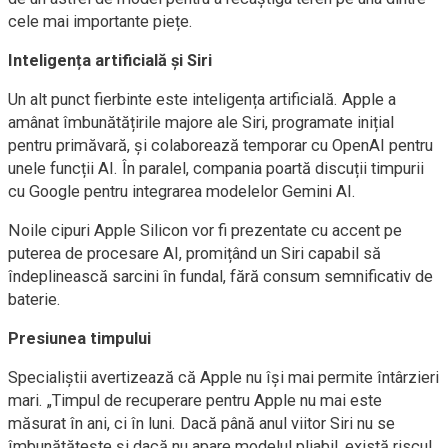
cele mai importante piețe.
Inteligența artificială și Siri
Un alt punct fierbinte este inteligența artificială. Apple a
amânat îmbunătățirile majore ale Siri, programate inițial
pentru primăvară, și colaborează temporar cu OpenAI pentru
unele funcții AI. În paralel, compania poartă discuții timpurii
cu Google pentru integrarea modelelor Gemini AI.
Noile cipuri Apple Silicon vor fi prezentate cu accent pe
puterea de procesare AI, promițând un Siri capabil să
îndeplinească sarcini în fundal, fără consum semnificativ de
baterie.
Presiunea timpului
Specialiștii avertizează că Apple nu își mai permite întârzieri
mari. „Timpul de recuperare pentru Apple nu mai este
măsurat în ani, ci în luni. Dacă până anul viitor Siri nu se
îmbunătățește și dacă nu apare modelul pliabil, există riscul