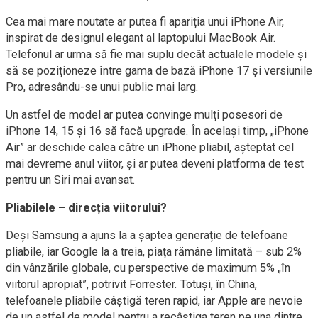
Cea mai mare noutate ar putea fi apariția unui iPhone Air,
inspirat de designul elegant al laptopului MacBook Air.
Telefonul ar urma să fie mai suplu decât actualele modele și
să se poziționeze între gama de bază iPhone 17 și versiunile
Pro, adresându-se unui public mai larg.
Un astfel de model ar putea convinge mulți posesori de
iPhone 14, 15 și 16 să facă upgrade. În același timp, „iPhone
Air” ar deschide calea către un iPhone pliabil, așteptat cel
mai devreme anul viitor, și ar putea deveni platforma de test
pentru un Siri mai avansat.
Pliabilele – direcția viitorului?
Deși Samsung a ajuns la a șaptea generație de telefoane
pliabile, iar Google la a treia, piața rămâne limitată – sub 2%
din vânzările globale, cu perspective de maximum 5% „în
viitorul apropiat”, potrivit Forrester. Totuși, în China,
telefoanele pliabile câștigă teren rapid, iar Apple are nevoie
de un astfel de model pentru a recâștiga teren pe una dintre