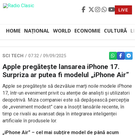
LIVE
HOME
NAȚIONAL
WORLD
ECONOMIE
CULTURĂ
L
SCI TECH
07:32 / 09/09/2025
WHATSAPP
FACEBO
TEL
Apple pregătește lansarea iPhone 17.
Surpriza ar putea fi modelul „iPhone Air”
Apple se pregătește să dezvăluie marți noile modele iPhone
17, într-un eveniment privit cu atenție de analiști și utilizatori
deopotrivă. Miza companiei este să depășească percepția
de „eveniment modest” care a însoțit lansările recente, în
timp ce rivalii au avansat deja în integrarea inteligenței
artificiale în produsele lor.
„iPhone Air” – cel mai subțire model de până acum