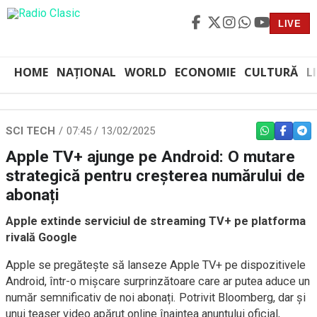
LIVE
HOME
NAȚIONAL
WORLD
ECONOMIE
CULTURĂ
L
SCI TECH
07:45 / 13/02/2025
WHATSAPP
FACEBO
TEL
Apple TV+ ajunge pe Android: O mutare
strategică pentru creșterea numărului de
abonați
Apple extinde serviciul de streaming TV+ pe platforma
rivală Google
Apple se pregătește să lanseze Apple TV+ pe dispozitivele
Android, într-o mișcare surprinzătoare care ar putea aduce un
număr semnificativ de noi abonați. Potrivit Bloomberg, dar și
unui teaser video apărut online înaintea anunțului oficial,