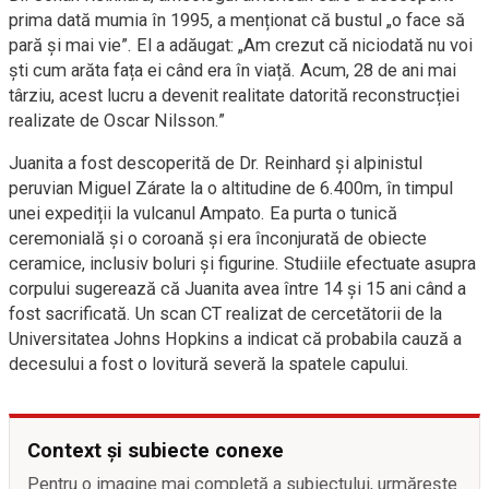
prima dată mumia în 1995, a menționat că bustul „o face să
pară și mai vie”. El a adăugat: „Am crezut că niciodată nu voi
ști cum arăta fața ei când era în viață. Acum, 28 de ani mai
târziu, acest lucru a devenit realitate datorită reconstrucției
realizate de Oscar Nilsson.”
Juanita a fost descoperită de Dr. Reinhard și alpinistul
peruvian Miguel Zárate la o altitudine de 6.400m, în timpul
unei expediții la vulcanul Ampato. Ea purta o tunică
ceremonială și o coroană și era înconjurată de obiecte
ceramice, inclusiv boluri și figurine. Studiile efectuate asupra
corpului sugerează că Juanita avea între 14 și 15 ani când a
fost sacrificată. Un scan CT realizat de cercetătorii de la
Universitatea Johns Hopkins a indicat că probabila cauză a
decesului a fost o lovitură severă la spatele capului.
Context și subiecte conexe
Pentru o imagine mai completă a subiectului, urmărește