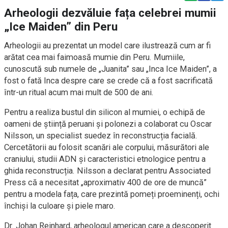
Arheologii dezvăluie fața celebrei mumii
„Ice Maiden” din Peru
Arheologii au prezentat un model care ilustrează cum ar fi
arătat cea mai faimoasă mumie din Peru. Mumiile,
cunoscută sub numele de „Juanita” sau „Inca Ice Maiden”, a
fost o fată Inca despre care se crede că a fost sacrificată
într-un ritual acum mai mult de 500 de ani.
Pentru a realiza bustul din silicon al mumiei, o echipă de
oameni de știință peruani și polonezi a colaborat cu Oscar
Nilsson, un specialist suedez în reconstrucția facială.
Cercetătorii au folosit scanări ale corpului, măsurători ale
craniului, studii ADN și caracteristici etnologice pentru a
ghida reconstrucția. Nilsson a declarat pentru Associated
Press că a necesitat „aproximativ 400 de ore de muncă”
pentru a modela fața, care prezintă pomeți proeminenți, ochi
închiși la culoare și piele maro.
Dr. Johan Reinhard, arheologul american care a descoperit