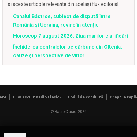
și aceste articole relevante din același flux editorial.
Canalul Bâstroe, subiect de dispută între
România și Ucraina, revine în atenție
Horoscop 7 august 2026. Ziua marilor clarificări
Închiderea centralelor pe cărbune din Oltenia:
cauze și perspective de viitor
tate
Cum ascult Radio Clasic?
Codul de conduită
Drept la repli
© Radio Clasic, 2026