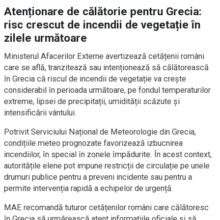
Atenționare de călătorie pentru Grecia:
risc crescut de incendii de vegetație în
zilele următoare
Ministerul Afacerilor Externe avertizează cetățenii români
care se află, tranzitează sau intenționează să călătorească
în Grecia că riscul de incendii de vegetație va crește
considerabil în perioada următoare, pe fondul temperaturilor
extreme, lipsei de precipitații, umidității scăzute și
intensificării vântului.
Potrivit Serviciului Național de Meteorologie din Grecia,
condițiile meteo prognozate favorizează izbucnirea
incendiilor, în special în zonele împădurite. În acest context,
autoritățile elene pot impune restricții de circulație pe unele
drumuri publice pentru a preveni incidente sau pentru a
permite intervenția rapidă a echipelor de urgență.
MAE recomandă tuturor cetățenilor români care călătoresc
în Grecia să urmărească atent informațiile oficiale și să