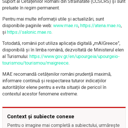
Suport al Cetățenilor Români din Străinătate (CCSCRS) și sunt
preluate în regim permanent.
Pentru mai multe informații utile și actualizări, sunt
disponibile paginile web:
www.mae.ro
,
https://atena.mae.ro
,
și
https://salonic.mae.ro
.
Totodată, românii pot utiliza aplicația digitală „mAIGreece”,
disponibilă și în limba română, dezvoltată de Ministerul elen
al Turismului:
https://www.gov.gr/en/upourgeia/upourgeio-
tourismou/tourismou/maigreece
.
MAE recomandă cetățenilor români prudență maximă,
informare continuă și respectarea tuturor indicațiilor
autorităților elene pentru a evita situații de pericol în
contextul acestor fenomene extreme.
Context și subiecte conexe
Pentru o imagine mai completă a subiectului, urmărește