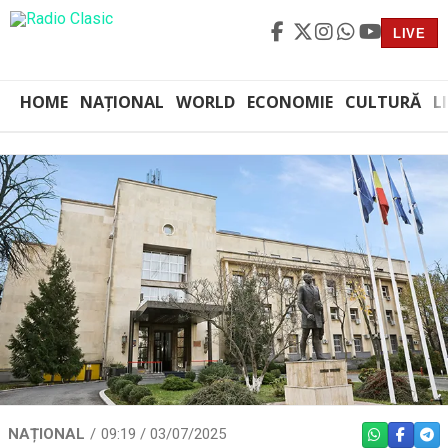
LIVE
HOME
NAȚIONAL
WORLD
ECONOMIE
CULTURĂ
L
NAȚIONAL
09:19 / 03/07/2025
WHATSAPP
FACEBO
TEL