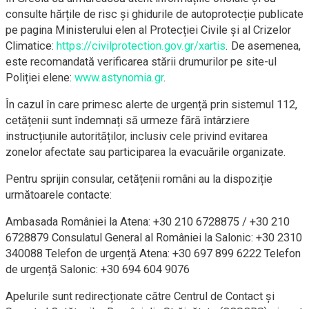
consulte hărțile de risc și ghidurile de autoprotecție publicate
pe pagina Ministerului elen al Protecției Civile și al Crizelor
Climatice:
https://civilprotection.gov.gr/xartis
. De asemenea,
este recomandată verificarea stării drumurilor pe site-ul
Poliției elene:
www.astynomia.gr
.
În cazul în care primesc alerte de urgență prin sistemul 112,
cetățenii sunt îndemnați să urmeze fără întârziere
instrucțiunile autorităților, inclusiv cele privind evitarea
zonelor afectate sau participarea la evacuările organizate.
Pentru sprijin consular, cetățenii români au la dispoziție
următoarele contacte:
Ambasada României la Atena: +30 210 6728875 / +30 210
6728879 Consulatul General al României la Salonic: +30 2310
340088 Telefon de urgență Atena: +30 697 899 6222 Telefon
de urgență Salonic: +30 694 604 9076
Apelurile sunt redirecționate către Centrul de Contact și