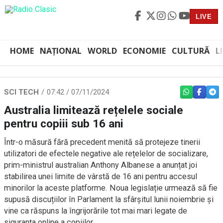
LIVE
HOME
NAȚIONAL
WORLD
ECONOMIE
CULTURĂ
L
SCI TECH
07:42 / 07/11/2024
WHATSAPP
FACEBO
TEL
Australia limitează rețelele sociale
pentru copiii sub 16 ani
Într-o măsură fără precedent menită să protejeze tinerii
utilizatori de efectele negative ale rețelelor de socializare,
prim-ministrul australian Anthony Albanese a anunțat joi
stabilirea unei limite de vârstă de 16 ani pentru accesul
minorilor la aceste platforme. Noua legislație urmează să fie
supusă discuțiilor în Parlament la sfârșitul lunii noiembrie și
vine ca răspuns la îngrijorările tot mai mari legate de
siguranța online a copiilor.