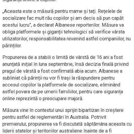
„Aceasta este o măsură pentru mame și tați. Rețelele de
socializare fac mult rău copiilor și am decis să pun capăt
acestui lucru”, a declarat Albanese reporterilor. Măsura va
obliga platformele și giganții tehnologici să verifice vârsta
utilizatorilor, responsabilitatea revenind astfel companiilor, nu
părinților.
Propunerea de a stabili o limită de vârstă de 16 ani a fost
anunțată inițial în luna septembrie, însă decizia finală privind
pragul de vârstă a fost confirmată abia acum. Albanese a
subliniat că părinții nu vor fi trași la răspundere pentru
accesul copiilor la platformele de socializare, eliminând
astfel povara de pe umerii familiilor, pentru care siguranța
online reprezintă o preocupare majoră.
Măsura vine în contextul unui sprijin bipartizan în creștere
pentru astfel de reglementări în Australia. Potrivit
premierului, propunerea va fi discutată săptămâna aceasta cu
liderii statelor și teritoriilor australiene înainte de a fi