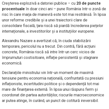
Creșterea explozivă a datoriei publice – cu
20 de puncte
procentuale
în doar cinci ani – pune România într-o zonă de
risc în care marja de manevră este tot mai restrânsă. În lipsa
unor reforme credibile și a unei traiectorii clare de
consolidare fiscală, țara riscă să piardă încrederea piețelor
internaționale, a investitorilor și a instituțiilor europene.
Alexandru Nazare a avertizat că, în ciuda stabilizării
temporare, pericolul nu a trecut. Din contră, fără acțiuni
concrete, România riscă să intre într-un cerc vicios de
împrumuturi costisitoare, inflație persistentă și stagnare
economică.
Declarațiile ministrului vin într-un moment de maximă
tensiune pentru economia națională, confruntată cu presiuni
inflaționiste, incertitudini politice și o dependență tot mai
mare de finanțarea externă. În lipsa unui răspuns ferm și
coordonat din partea autorităților, riscurile macroeconomice
ar putea atinge, în curând, un punct de cotitură ireversibil.