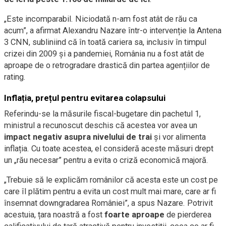
„Este incomparabil. Niciodată n-am fost atât de rău ca
acum”, a afirmat Alexandru Nazare într-o intervenție la Antena
3 CNN, subliniind că în toată cariera sa, inclusiv în timpul
crizei din 2009 și a pandemiei, România nu a fost atât de
aproape de o retrogradare drastică din partea agențiilor de
rating.
Inflația, prețul pentru evitarea colapsului
Referindu-se la măsurile fiscal-bugetare din pachetul 1,
ministrul a recunoscut deschis că acestea vor avea un
impact negativ asupra nivelului de trai
și vor alimenta
inflația. Cu toate acestea, el consideră aceste măsuri drept
un „rău necesar” pentru a evita o criză economică majoră.
„Trebuie să le explicăm românilor că acesta este un cost pe
care îl plătim pentru a evita un cost mult mai mare, care ar fi
însemnat downgradarea României”, a spus Nazare. Potrivit
acestuia, țara noastră a fost
foarte aproape
de pierderea