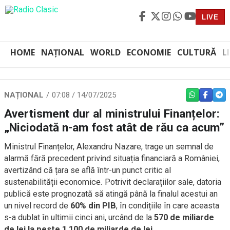
LIVE
HOME
NAȚIONAL
WORLD
ECONOMIE
CULTURĂ
L
NAȚIONAL
07:08 / 14/07/2025
WHATSAPP
FACEBO
TEL
Avertisment dur al ministrului Finanțelor:
„Niciodată n-am fost atât de rău ca acum”
Ministrul Finanțelor, Alexandru Nazare, trage un semnal de
alarmă fără precedent privind situația financiară a României,
avertizând că țara se află într-un punct critic al
sustenabilității economice. Potrivit declarațiilor sale, datoria
publică este prognozată să atingă până la finalul acestui an
un nivel record de
60% din PIB
, în condițiile în care aceasta
s-a dublat în ultimii cinci ani, urcând de la
570 de miliarde
de lei la peste 1.100 de miliarde de lei
.