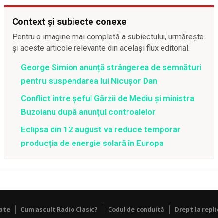
Context și subiecte conexe
Pentru o imagine mai completă a subiectului, urmărește
și aceste articole relevante din același flux editorial.
George Simion anunță strângerea de semnături
pentru suspendarea lui Nicușor Dan
Conflict între şeful Gărzii de Mediu şi ministra
Buzoianu după anunţul controalelor
Eclipsa din 12 august va reduce temporar
producția de energie solară în Europa
tate
Cum ascult Radio Clasic?
Codul de conduită
Drept la repli