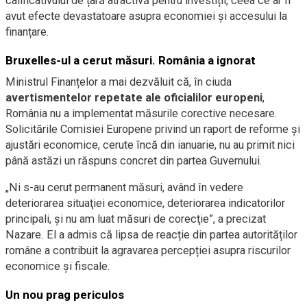
calificativului de țară atractivă pentru investiții, ceea ce ar fi
avut efecte devastatoare asupra economiei și accesului la
finanțare.
Bruxelles-ul a cerut măsuri. România a ignorat
Ministrul Finanțelor a mai dezvăluit că, în ciuda
avertismentelor repetate ale oficialilor europeni
,
România nu a implementat măsurile corective necesare.
Solicitările Comisiei Europene privind un raport de reforme și
ajustări economice, cerute încă din ianuarie, nu au primit nici
până astăzi un răspuns concret din partea Guvernului.
„Ni s-au cerut permanent măsuri, având în vedere
deteriorarea situaţiei economice, deteriorarea indicatorilor
principali, şi nu am luat măsuri de corecţie”, a precizat
Nazare. El a admis că lipsa de reacție din partea autorităților
române a contribuit la agravarea percepției asupra riscurilor
economice și fiscale.
Un nou prag periculos