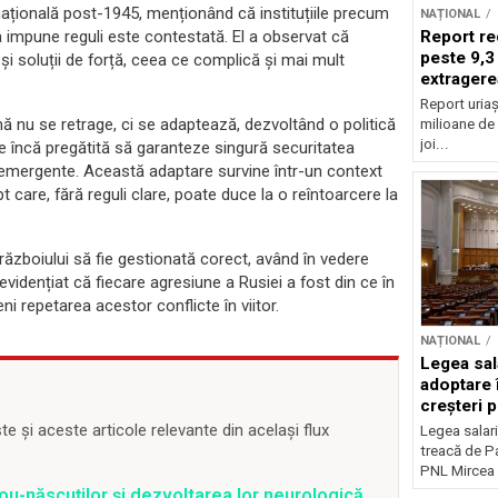
ațională post-1945, menționând că instituțiile precum
NAȚIONAL
Report re
 impune reguli este contestată. El a observat că
peste 9,3
 și soluții de forță, ceea ce complică și mai mult
extragere
Report uriaș
ă nu se retrage, ci se adaptează, dezvoltând o politică
milioane de 
joi...
ste încă pregătită să garanteze singură securitatea
r emergente. Această adaptare survine într-un context
 care, fără reguli clare, poate duce la o reîntoarcere la
ăzboiului să fie gestionată corect, având în vedere
 evidențiat că fiecare agresiune a Rusiei a fost din ce în
i repetarea acestor conflicte în viitor.
NAȚIONAL
Legea sal
adoptare 
creșteri p
 și aceste articole relevante din același flux
Legea salari
treacă de P
PNL Mircea 
ou-născuților și dezvoltarea lor neurologică