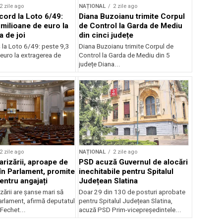
2 zile ago
NAȚIONAL
2 zile ago
cord la Loto 6/49:
Diana Buzoianu trimite Corpul
 milioane de euro la
de Control la Garda de Mediu
a de joi
din cinci județe
 la Loto 6/49: peste 9,3
Diana Buzoianu trimite Corpul de
euro la extragerea de
Control la Garda de Mediu din 5
județe Diana...
2 zile ago
NAȚIONAL
2 zile ago
arizării, aproape de
PSD acuză Guvernul de alocări
în Parlament, promite
inechitabile pentru Spitalul
entru angajați
Județean Slatina
zării are șanse mari să
Doar 29 din 130 de posturi aprobate
arlament, afirmă deputatul
pentru Spitalul Județean Slatina,
Fechet...
acuză PSD Prim-vicepreședintele...