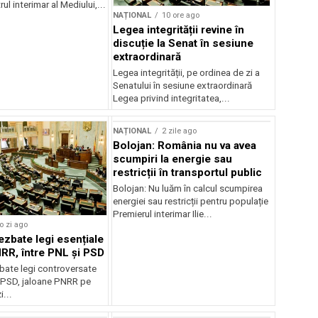
ul interimar al Mediului,...
NAȚIONAL
10 ore ago
Legea integrității revine în
discuție la Senat în sesiune
extraordinară
Legea integrității, pe ordinea de zi a
Senatului în sesiune extraordinară
Legea privind integritatea,...
NAȚIONAL
2 zile ago
Bolojan: România nu va avea
scumpiri la energie sau
restricții în transportul public
Bolojan: Nu luăm în calcul scumpirea
energiei sau restricții pentru populație
Premierul interimar Ilie...
o zi ago
ezbate legi esențiale
RR, între PNL și PSD
bate legi controversate
i PSD, jaloane PNRR pe
i...