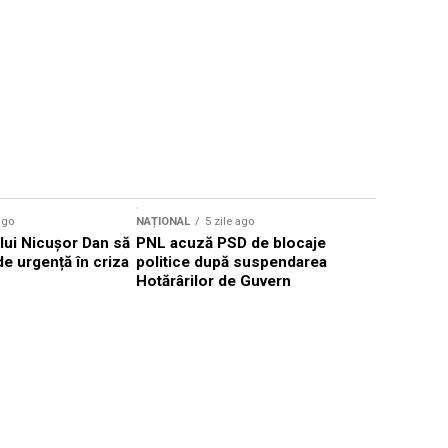
ago
NAȚIONAL
5 zile ago
NAȚIONAL
lui Nicușor Dan să
PNL acuză PSD de blocaje
Radu Miru
de urgență în criza
politice după suspendarea
restructu
Hotărârilor de Guvern
după aver