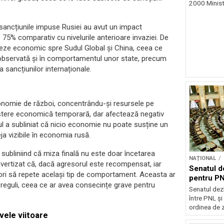
2000 Ministr
 sancțiunile impuse Rusiei au avut un impact
75% comparativ cu nivelurile anterioare invaziei. De
eze economic spre Sudul Global și China, ceea ce
 observată și în comportamentul unor state, precum
 sancțiunilor internaționale.
nomie de război, concentrându-și resursele pe
eștere economică temporară, dar afectează negativ
rul a subliniat că nicio economie nu poate susține un
ja vizibile în economia rusă.
subliniind că miza finală nu este doar încetarea
NAȚIONAL
a avertizat că, dacă agresorul este recompensat, iar
Senatul d
sori să repete același tip de comportament. Aceasta ar
pentru PN
 reguli, ceea ce ar avea consecințe grave pentru
Senatul dez
între PNL ș
ordinea de z
vele viitoare