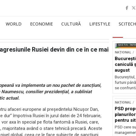
WORLD
ECONOMIE
CULTURĂ
LIFESTYLE
SCITECH
Sursă foto: Shutte
agresiunile Rusiei devin din ce în ce mai
NAȚIONAL
București
caniculă ș
august
Bucureștiul,
furtuni până
uropeană va implementa un nou pachet de sancțiuni,
se confruntă
Naumescu, consilier prezidențial, a subliniat
ic actual.
NAȚIONAL
PSD prop
ntru afaceri europene al președintelui Nicușor Dan,
planurilo
dur” împotriva Rusiei în jurul datei de 24 februarie,
pentru si
 vor axa în special pe flota fantomă a Rusiei, care,
PSD cere su
, majoritatea având o stare tehnică precară. Aceste
management 
 nivel global, ceea ce le face subiecte de sancțiuni