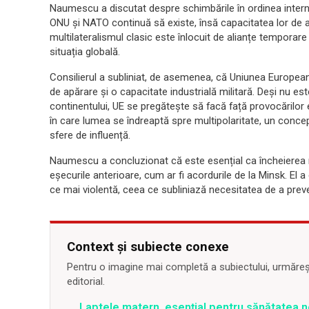
Naumescu a discutat despre schimbările în ordinea intern
ONU și NATO continuă să existe, însă capacitatea lor de a
multilateralismul clasic este înlocuit de alianțe temporare
situația globală.
Consilierul a subliniat, de asemenea, că Uniunea European
de apărare și o capacitate industrială militară. Deși nu e
continentului, UE se pregătește să facă față provocărilo
în care lumea se îndreaptă spre multipolaritate, un concept
sfere de influență.
Naumescu a concluzionat că este esențial ca încheierea r
eșecurile anterioare, cum ar fi acordurile de la Minsk. El a
ce mai violentă, ceea ce subliniază necesitatea de a preven
Context și subiecte conexe
Pentru o imagine mai completă a subiectului, urmărește
editorial.
Laptele matern, esențial pentru sănătatea n