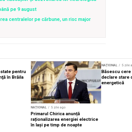
 până pe 9 august
rea centralelor pe cărbune, un risc major
NAȚIONAL
5 zile 
state pentru
Băsescu cere 
nţă în Brăila
declare stare 
energetică
NAȚIONAL
5 zile ago
Primarul Chirica anunță
raționalizarea energiei electrice
în Iași pe timp de noapte