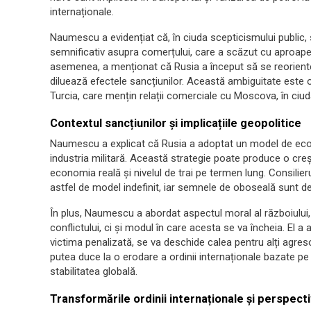
internaționale.
Naumescu a evidențiat că, în ciuda scepticismului public,
semnificativ asupra comerțului, care a scăzut cu aproape 
asemenea, a menționat că Rusia a început să se reorient
diluează efectele sancțiunilor. Această ambiguitate este
Turcia, care mențin relații comerciale cu Moscova, în ciuda
Contextul sancțiunilor și implicațiile geopolitice
Naumescu a explicat că Rusia a adoptat un model de eco
industria militară. Această strategie poate produce o cr
economia reală și nivelul de trai pe termen lung. Consilie
astfel de model indefinit, iar semnele de oboseală sunt de
În plus, Naumescu a abordat aspectul moral al războiului, 
conflictului, ci și modul în care acesta se va încheia. El 
victima penalizată, se va deschide calea pentru alți agre
putea duce la o erodare a ordinii internaționale bazate pe
stabilitatea globală.
Transformările ordinii internaționale și perspecti