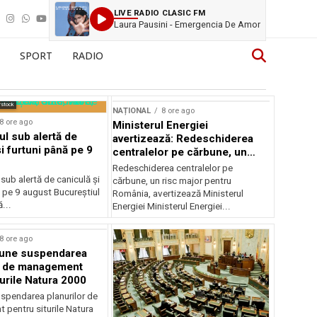
LIVE RADIO CLASIC FM
Laura Pausini - Emergencia De Amor
SPORT
RADIO
rstock
NAȚIONAL
8 ore ago
8 ore ago
Ministerul Energiei
ul sub alertă de
avertizează: Redeschiderea
i furtuni până pe 9
centralelor pe cărbune, un
risc major pentru România
Redeschiderea centralelor pe
 sub alertă de caniculă și
cărbune, un risc major pentru
 pe 9 august Bucureștiul
România, avertizează Ministerul
...
Energiei Ministerul Energiei...
8 ore ago
une suspendarea
r de management
turile Natura 2000
spendarea planurilor de
pentru siturile Natura