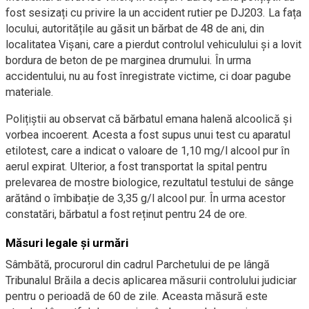
fost sesizați cu privire la un accident rutier pe DJ203. La fața
locului, autoritățile au găsit un bărbat de 48 de ani, din
localitatea Vișani, care a pierdut controlul vehiculului și a lovit
bordura de beton de pe marginea drumului. În urma
accidentului, nu au fost înregistrate victime, ci doar pagube
materiale.
Polițiștii au observat că bărbatul emana halenă alcoolică și
vorbea incoerent. Acesta a fost supus unui test cu aparatul
etilotest, care a indicat o valoare de 1,10 mg/l alcool pur în
aerul expirat. Ulterior, a fost transportat la spital pentru
prelevarea de mostre biologice, rezultatul testului de sânge
arătând o îmbibație de 3,35 g/l alcool pur. În urma acestor
constatări, bărbatul a fost reținut pentru 24 de ore.
Măsuri legale și urmări
Sâmbătă, procurorul din cadrul Parchetului de pe lângă
Tribunalul Brăila a decis aplicarea măsurii controlului judiciar
pentru o perioadă de 60 de zile. Aceasta măsură este