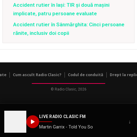
Accident rutier în Iași: TIR și două mașini
implicate, patru persoane evaluate
Accident rutier în Sânmărghita: Cinci persoane
rănite, inclusiv doi copii
tate
Cum ascult Radio Clasic?
Codul de conduită
Drept la repli
© Radio Clasic, 2026
LIVE RADIO CLASIC FM
↓
Martin Garrix - Told You So