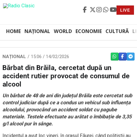
LIVE
HOME
NAȚIONAL
WORLD
ECONOMIE
CULTURĂ
L
NAȚIONAL
15:06 / 14/02/2026
WHATSAPP
FACEBO
TEL
Bărbat din Brăila, cercetat după un
accident rutier provocat de consumul de
alcool
Un bărbat de 48 de ani din județul Brăila este cercetat sub
control judiciar după ce a condus un vehicul sub influența
alcoolului, provocând un accident soldat cu pagube
materiale. Testele efectuate au arătat o îmbibație de 3,35
g/l alcool pur în sânge.
Incidentul a avut loc vineri, în orașul Făurei, când polițiștii au