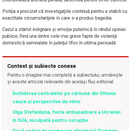
Poliţia a precizat că investigaţiile continuă pentru a stabili cu
exactitate circumstanţele în care s-a produs tragedia.
Cazul a stârnit indignare şi emoţie puternică în rândul opiniei
publice, fiind una dintre cele mai grave fapte de violenţă
domestică semnalate în judeţul Ilfov în ultima perioadă.
Context și subiecte conexe
Pentru o imagine mai completă a subiectului, urmărește
și aceste articole relevante din același flux editorial.
Închiderea centralelor pe cărbune din Oltenia:
cauze și perspective de viitor
Olga Stefanîşina, fosta ambasadoare a Ucrainei
în SUA, inculpată pentru corupţie
Două coduri de vreme rea afectează România