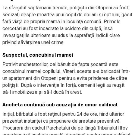
La sfârşitul săptămânii trecute, poliţiştii din Otopeni au fost
sesizaţi despre moartea unui copil de doi ani şi opt luni, găsit
fără viaţă de propria mamă în locuinţa comună. Primele
cercetări au fost încadrate la ucidere din culpă, însă
investigaţiile ulterioare au adus la suprafaţă indicii clare
privind săvârşirea unei crime.
Suspectul, concubinul mamei
Potrivit anchetatorilor, cel bănuit de fapta şocantă este
concubinul mamei copilului. Vineri, acesta s-a baricadat într-
un apartament din Otopeni pentru a evita prinderea de către
poliţişti. După o intervenţie în forţă, oamenii legii au reuşit
să-l imobilizeze şi să-l ducă în arest.
Ancheta continuă sub acuzaţia de omor calificat
Iniţial, bărbatul a fost reţinut pentru 24 de ore, fiind ulterior
prezentat instanţei cu propunere de arestare preventivă.
Procurorii din cadrul Parchetului de pe lângă Tribunalul Ilfov
coordonează ancheta penală, deschisă pentru omor calificat.