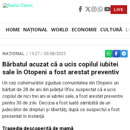
LIVE
HOME
NAȚIONAL
WORLD
ECONOMIE
CULTURĂ
L
NAȚIONAL
15:27 / 30/08/2025
WHATSAPP
FACEBO
TEL
Bărbatul acuzat că a ucis copilul iubitei
sale în Otopeni a fost arestat preventiv
Un caz cutremurător zguduie comunitatea din Otopeni: un
bărbat de 28 de ani din judeţul Ilfov, suspectat că a ucis
copilul de nici trei ani al iubitei sale, a fost arestat preventiv
pentru 30 de zile. Decizia a fost luată sâmbătă de un
judecător de drepturi şi libertăţi, după ce suspectul a fost
prezentat în instanţă.
Tragedia descoperită de mamă