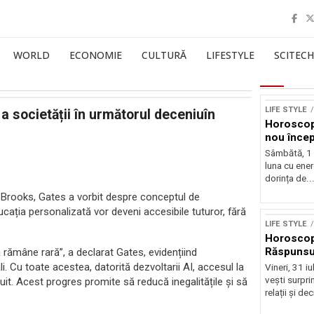
WORLD
ECONOMIE
CULTURĂ
LIFESTYLE
SCITECH
LIFE STYLE
a societății în următorul deceniuîn
Horoscop
nou încep
Sâmbătă, 1
luna cu ener
dorința de..
r Brooks, Gates a vorbit despre conceptul de
ducația personalizată vor deveni accesibile tuturor, fără
LIFE STYLE
Horoscop 
Răspunsur
 rămâne rară”, a declarat Gates, evidențiind
 Cu toate acestea, datorită dezvoltarii AI, accesul la
Vineri, 31 i
vești surprin
tuit. Acest progres promite să reducă inegalitățile și să
relații și deci