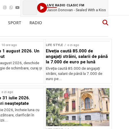
LIVE RADIO CLASIC FM
Jason Donovan - Sealed With a Kiss
SPORT
RADIO
10 ore ago
LIFE STYLE
o zi ago
 1 august 2026. Un
Elveția caută 85.000 de
ut
angajați străini, salarii de până
la 7.000 de euro pe lună
 august 2026, deschide
gie de schimbare, curaj și
Elveția caută 85.000 de angajați
.
străini, salarii de până la 7.000 de
euro pe...
o zi ago
31 iulie 2026.
i neașteptate
ulie 2026, încheie luna cu
zătoare, clarificări în
zii...