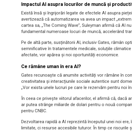
Impactul AI asupra locurilor de muncă și productiv
Există însă și îngrijorări legate de efectele AI asupra pie
avertizează că automatizarea va avea un impact „extrem d
cartea sa, „The Coming Wave”, Suleyman afirmă că AI nu 
fundamental numeroase locuri de muncă, accelerând tra
Pe de altă parte, susținătorii AI, inclusiv Gates, rămân op
semnificative în tratamentele medicale, soluțiile climatice 
afectate, vor apărea și noi oportunități economice.
Ce rămâne uman în era AI?
Gates recunoaște că anumite activități vor rămâne în cont
creativitatea și interacțiunile sociale autentice sunt dom
„Vor exista unele lucruri pe care le rezervăm pentru noi înș
În ceea ce privește viitorul afacerilor, el afirmă că, dacă a
ar putea strânge miliarde de dolari pentru o nouă companie
pentru CNBC.
Dezvoltarea rapidă a AI reprezintă începutul unei noi ere, în
limitate, ci resurse accesibile tuturor. În timp ce riscurile 