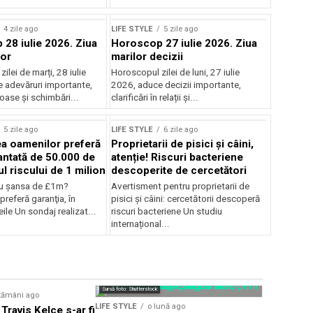
4 zile ago
LIFE STYLE
5 zile ago
28 iulie 2026. Ziua
Horoscop 27 iulie 2026. Ziua
lor
marilor decizii
ilei de marți, 28 iulie
Horoscopul zilei de luni, 27 iulie
 adevăruri importante,
2026, aduce decizii importante,
joase și schimbări...
clarificări în relații și...
5 zile ago
LIFE STYLE
6 zile ago
ea oamenilor preferă
Proprietarii de pisici și câini,
ntată de 50.000 de
atenție! Riscuri bacteriene
cul riscului de 1 milion
descoperite de cercetători
u şansa de £1m?
Avertisment pentru proprietarii de
preferă garanţia, în
pisici și câini: cercetătorii descoperă
ile Un sondaj realizat...
riscuri bacteriene Un studiu
internațional...
Sursă foto: Shutte
Sursă foto: Shutterstock
tămâni ago
LIFE STYLE
LIFE STYLE
o lună ago
 Travis Kelce s-ar fi
Românii a