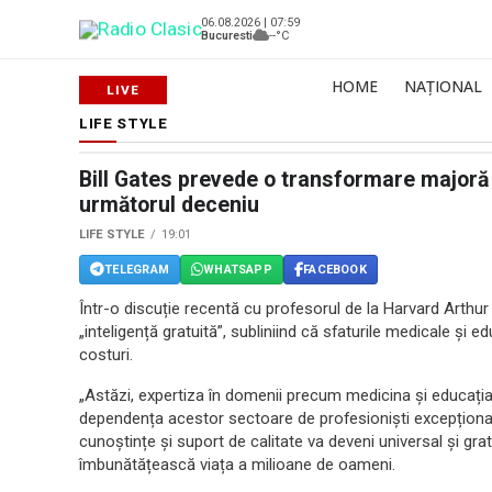
06.08.2026 | 07:59
Bucuresti
--°C
HOME
NAȚIONAL
LIFE STYLE
Bill Gates prevede o transformare majoră 
următorul deceniu
LIFE STYLE
19:01
TELEGRAM
WHATSAPP
FACEBOOK
Într-o discuție recentă cu profesorul de la Harvard Arthu
„inteligență gratuită”, subliniind că sfaturile medicale și e
costuri.
„Astăzi, expertiza în domenii precum medicina și educația
dependența acestor sectoare de profesioniști excepționali.
cunoștințe și suport de calitate va deveni universal și gra
îmbunătățească viața a milioane de oameni.