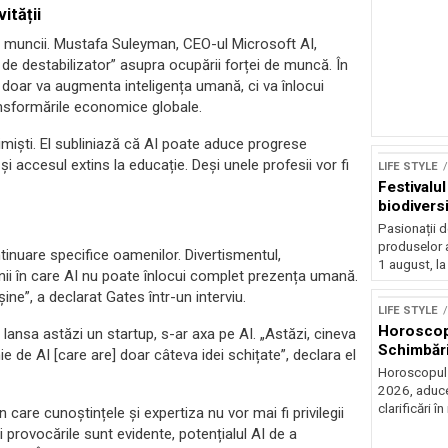
ității
ței muncii. Mustafa Suleyman, CEO-ul Microsoft AI,
e destabilizator” asupra ocupării forței de muncă. În
doar va augmenta inteligența umană, ci va înlocui
nsformările economice globale.
timiști. El subliniază că AI poate aduce progrese
și accesul extins la educație. Deși unele profesii vor fi
LIFE STYLE
Festivalu
biodiversi
Pasionații de
produselor a
inuare specifice oamenilor. Divertismentul,
1 august, la
enii în care AI nu poate înlocui complet prezența umană.
Sursă foto: Shutte
ine”, a declarat Gates într-un interviu.
LIFE STYLE
Horoscop 
r lansa astăzi un startup, s-ar axa pe AI. „Astăzi, cineva
Schimbări
 de AI [care are] doar câteva idei schițate”, declara el
Horoscopul z
2026, aduce
clarificări în 
 care cunoștințele și expertiza nu vor mai fi privilegii
și provocările sunt evidente, potențialul AI de a