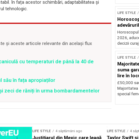
bil. În fața acestor schimbări, adaptabilitatea și
rul tehnologic.
LIFE STYLE
Horoscop 
adevăruri
Horoscopul z
2026, aduce
 și aceste articole relevante din același flux
decizii cura
LIFE STYLE
caniculă cu temperaturi de până la 40 de
Majoritat
suma gara
lire în lo
 său în fața apropiaților
£50,000 sa
Majoritatea 
 și zeci de răniți în urma bombardamentelor
special feme
LIFE STYLE
4 săptămâni ago
LIFE STYLE
4 săp
Justițiarul din Mexic care leagă
Taylor Swift și