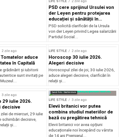
LIFE STYLE
2 zile ago
PSD cere sprijinul Ursulei von
der Leyen pentru protejarea
educației și sănătății în
reforma salarială
PSD solicită clarificări de la Ursula
von der Leyen privind Legea salarizării
Partidul Social...
2 zile ago
LIFE STYLE
2 zile ago
l Tomatelor aduce
Horoscop 30 iulie 2026.
tatea în Capitală
Alegeri decisive
 grădinărit și iubitorii
Horoscopul zilei de joi, 30 iulie 2026,
utentice sunt invitați pe
aduce alegeri decisive, clarificări în
 Muzeul...
relații și...
rstock
Sursă foto: Shutterstock
3 zile ago
LIFE STYLE
3 zile ago
29 iulie 2026.
Elevii britanici vor putea
 decisive
combina studiul materiilor de
ilei de miercuri, 29 iulie
bază cu pregătirea tehnică
 schimbări decisive,
Elevii britanici vor avea opțiuni
relații și...
educaționale noi începând cu vârsta
de 14 ani Premierul...