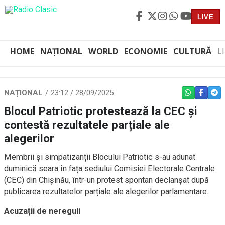
LIVE
HOME
NAȚIONAL
WORLD
ECONOMIE
CULTURĂ
L
NAȚIONAL
23:12 / 28/09/2025
WHATSAPP
FACEBO
TEL
Blocul Patriotic protestează la CEC și
contestă rezultatele parțiale ale
alegerilor
Membrii și simpatizanții Blocului Patriotic s-au adunat
duminică seara în fața sediului Comisiei Electorale Centrale
(CEC) din Chișinău, într-un protest spontan declanșat după
publicarea rezultatelor parțiale ale alegerilor parlamentare.
Acuzații de nereguli