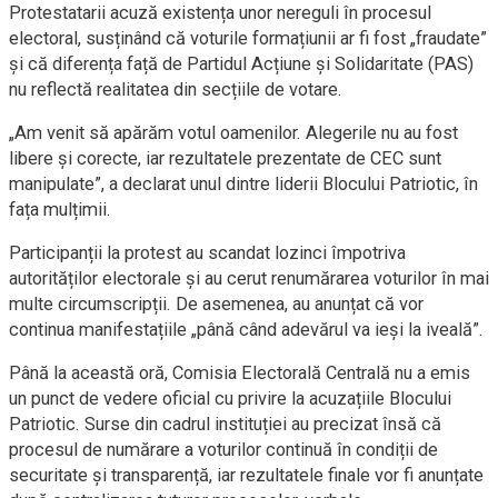
Protestatarii acuză existența unor nereguli în procesul
electoral, susținând că voturile formațiunii ar fi fost „fraudate”
și că diferența față de Partidul Acțiune și Solidaritate (PAS)
nu reflectă realitatea din secțiile de votare.
„Am venit să apărăm votul oamenilor. Alegerile nu au fost
libere și corecte, iar rezultatele prezentate de CEC sunt
manipulate”, a declarat unul dintre liderii Blocului Patriotic, în
fața mulțimii.
Participanții la protest au scandat lozinci împotriva
autorităților electorale și au cerut renumărarea voturilor în mai
multe circumscripții. De asemenea, au anunțat că vor
continua manifestațiile „până când adevărul va ieși la iveală”.
Până la această oră, Comisia Electorală Centrală nu a emis
un punct de vedere oficial cu privire la acuzațiile Blocului
Patriotic. Surse din cadrul instituției au precizat însă că
procesul de numărare a voturilor continuă în condiții de
securitate și transparență, iar rezultatele finale vor fi anunțate