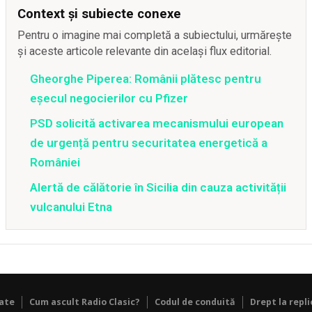
Context și subiecte conexe
Pentru o imagine mai completă a subiectului, urmărește
și aceste articole relevante din același flux editorial.
Gheorghe Piperea: Românii plătesc pentru
eșecul negocierilor cu Pfizer
PSD solicită activarea mecanismului european
de urgență pentru securitatea energetică a
României
Alertă de călătorie în Sicilia din cauza activității
vulcanului Etna
tate
Cum ascult Radio Clasic?
Codul de conduită
Drept la repli