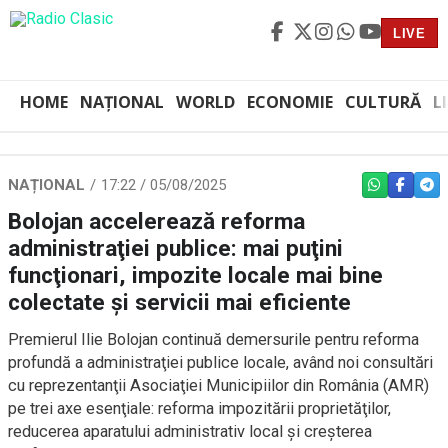
LIVE
HOME
NAȚIONAL
WORLD
ECONOMIE
CULTURĂ
L
NAȚIONAL
17:22 / 05/08/2025
WHATSAPP
FACEBO
TEL
Bolojan accelerează reforma
administraţiei publice: mai puţini
funcţionari, impozite locale mai bine
colectate și servicii mai eficiente
Premierul Ilie Bolojan continuă demersurile pentru reforma
profundă a administraţiei publice locale, având noi consultări
cu reprezentanţii Asociaţiei Municipiilor din România (AMR)
pe trei axe esenţiale: reforma impozitării proprietăţilor,
reducerea aparatului administrativ local şi creşterea