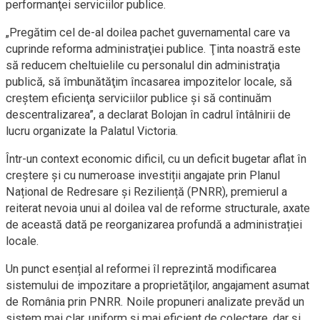
performanţei serviciilor publice.
„Pregătim cel de-al doilea pachet guvernamental care va
cuprinde reforma administraţiei publice. Ţinta noastră este
să reducem cheltuielile cu personalul din administraţia
publică, să îmbunătăţim încasarea impozitelor locale, să
creştem eficienţa serviciilor publice şi să continuăm
descentralizarea”, a declarat Bolojan în cadrul întâlnirii de
lucru organizate la Palatul Victoria.
Într-un context economic dificil, cu un deficit bugetar aflat în
creștere și cu numeroase investiții angajate prin Planul
Național de Redresare și Reziliență (PNRR), premierul a
reiterat nevoia unui al doilea val de reforme structurale, axate
de această dată pe reorganizarea profundă a administrației
locale.
Un punct esențial al reformei îl reprezintă modificarea
sistemului de impozitare a proprietăţilor, angajament asumat
de România prin PNRR. Noile propuneri analizate prevăd un
sistem mai clar, uniform și mai eficient de colectare, dar și