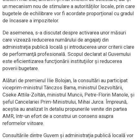
un mecanism nou de stimulare a autorităților locale, prin care
bugetele de echilibrare vor fi acordate proporțional cu gradul
de încasare a impozitelor.
De asemenea, s-a discutat despre activarea unor măsuri
care vizează reducerea numărului de angajaţi din
administraţia publică locală și introducerea unor criterii clare
de performanţă profesională. Scopul declarat al Guvernului
este eficientizarea funcţionării instituţiilor și reducerea
poverii bugetare.
Alături de premierul Ilie Bolojan, la consultări au participat
viceprim-ministrul Tánczos Barna, ministrul Dezvoltării,
Cseke Attila-Zoltán, ministrul Muncii, Petre-Florin Manole, și
şeful Cancelariei Prim-Ministrului, Mihai Jurca. Împreună,
aceştia au analizat în detaliu propunerile venite din partea
AMR, într-un efort de a construi un consens asupra
reformelor viitoare.
Consultările dintre Guvern și administrația publică locală vor