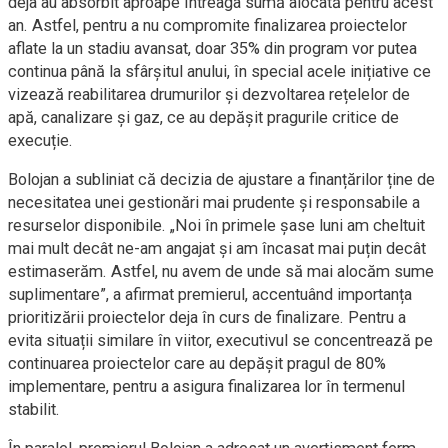
deja au absorbit aproape întreaga sumă alocată pentru acest
an. Astfel, pentru a nu compromite finalizarea proiectelor
aflate la un stadiu avansat, doar 35% din program vor putea
continua până la sfârșitul anului, în special acele inițiative ce
vizează reabilitarea drumurilor și dezvoltarea rețelelor de
apă, canalizare și gaz, ce au depășit pragurile critice de
execuție.
Bolojan a subliniat că decizia de ajustare a finanțărilor ține de
necesitatea unei gestionări mai prudente și responsabile a
resurselor disponibile. „Noi în primele șase luni am cheltuit
mai mult decât ne-am angajat și am încasat mai puțin decât
estimaserăm. Astfel, nu avem de unde să mai alocăm sume
suplimentare”, a afirmat premierul, accentuând importanța
prioritizării proiectelor deja în curs de finalizare. Pentru a
evita situații similare în viitor, executivul se concentrează pe
continuarea proiectelor care au depășit pragul de 80%
implementare, pentru a asigura finalizarea lor în termenul
stabilit.