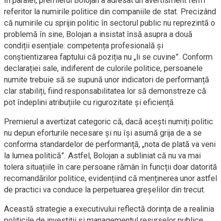
În paralel, premierul Bolojan a adresat un avertisment ferm
referitor la numirile politice din companiile de stat. Precizând
că numirile cu sprijin politic în sectorul public nu reprezintă o
problemă în sine, Bolojan a insistat însă asupra a două
condiții esențiale: competența profesională și
conștientizarea faptului că poziția nu „li se cuvine”. Conform
declarației sale, indiferent de culorile politice, persoanele
numite trebuie să se supună unor indicatori de performanță
clar stabiliți, fiind responsabilitatea lor să demonstreze că
pot îndeplini atribuțiile cu rigurozitate și eficiență.
Premierul a avertizat categoric că, dacă acești numiți politic
nu depun eforturile necesare și nu își asumă grija de a se
conforma standardelor de performanță, „nota de plată va veni
la lumea politică”. Astfel, Bolojan a subliniat că nu va mai
tolera situațiile în care persoane rămân în funcții doar datorită
recomandărilor politice, evidențiind că menținerea unor astfel
de practici va conduce la perpetuarea greșelilor din trecut.
Această strategie a executivului reflectă dorința de a realinia
politicile de investiții și managementul resurselor publice,