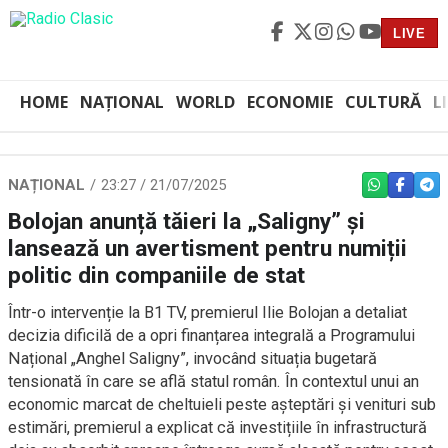
LIVE
HOME
NAȚIONAL
WORLD
ECONOMIE
CULTURĂ
L
NAȚIONAL
23:27 / 21/07/2025
WHATSAPP
FACEBO
TEL
Bolojan anunță tăieri la „Saligny” și
lansează un avertisment pentru numiții
politic din companiile de stat
Într-o intervenție la B1 TV, premierul Ilie Bolojan a detaliat
decizia dificilă de a opri finanțarea integrală a Programului
Național „Anghel Saligny”, invocând situația bugetară
tensionată în care se află statul român. În contextul unui an
economic marcat de cheltuieli peste așteptări și venituri sub
estimări, premierul a explicat că investițiile în infrastructură