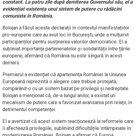
constant. La patru zile după demiterea Guvernului său, el a
evidențiat existența unui sistem de putere cu rădăcini
comuniste în România.
Bolojan a făcut aceste declarații în contextul manifestațiilor
pro-europene care au avut loc în București, unde a mulțumit
participanților pentru susținerea valorilor democratice. El a
subliniat importanța parteneriatelor și solidarității între țările
europene, afirmând că România nu este singură în acest
demers.
Premierul a evidențiat că apartenența României la Uniunea
Europeană reprezintă o alegere care trebuie protejată,
comparând-o cu un sistem bazat pe privilegii și nedreptate.
Bolojan a menționat că, de-a lungul anilor, a existat un
mecanism de putere care a favorizat avansarea prin relații, în
detrimentul competenței.
El a avertizat că acest sistem reacționează la reformele care
îi afectează privilegiile, subliniind dificultățile întâmpinate în
modernizarea României. Bolojan a afirmat că Europa