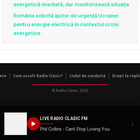
energetică imediată, dar monitorizează situația
România solicită ajutor de urgență Ucrainei
pentru energie electrică în contextul crizei
energetice
tate
Cum ascult Radio Clasic?
Codul de conduită
Drept la repli
© Radio Clasic, 2026
LIVE RADIO CLASIC FM
↓
Phil Collins - Cant Stop Loving You