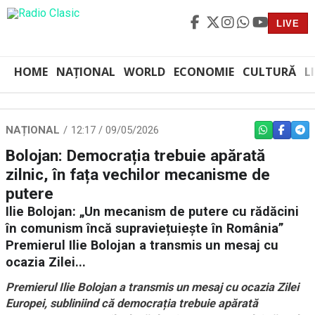
LIVE
HOME
NAȚIONAL
WORLD
ECONOMIE
CULTURĂ
L
NAȚIONAL
12:17 / 09/05/2026
WHATSAPP
FACEBO
TEL
Bolojan: Democrația trebuie apărată
zilnic, în fața vechilor mecanisme de
putere
Ilie Bolojan: „Un mecanism de putere cu rădăcini
în comunism încă supraviețuiește în România”
Premierul Ilie Bolojan a transmis un mesaj cu
ocazia Zilei...
Premierul Ilie Bolojan a transmis un mesaj cu ocazia Zilei
Europei, subliniind că democrația trebuie apărată