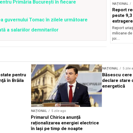
ntru Primăria București în fiecare
NAȚIONAL
Report re
peste 9,3
ea guvernului Tomac în zilele următoare
extragere
Report uriaș
ă a salariilor demnitarilor
milioane de 
joi...
NAȚIONAL
5 zile 
state pentru
Băsescu cere 
nţă în Brăila
declare stare 
energetică
NAȚIONAL
5 zile ago
Primarul Chirica anunță
raționalizarea energiei electrice
în Iași pe timp de noapte