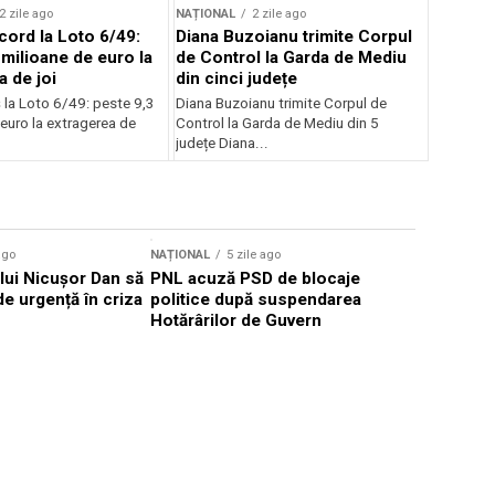
2 zile ago
NAȚIONAL
2 zile ago
cord la Loto 6/49:
Diana Buzoianu trimite Corpul
 milioane de euro la
de Control la Garda de Mediu
a de joi
din cinci județe
 la Loto 6/49: peste 9,3
Diana Buzoianu trimite Corpul de
euro la extragerea de
Control la Garda de Mediu din 5
județe Diana...
ago
NAȚIONAL
5 zile ago
NAȚIONAL
lui Nicușor Dan să
PNL acuză PSD de blocaje
Radu Miru
de urgență în criza
politice după suspendarea
restructu
Hotărârilor de Guvern
după aver