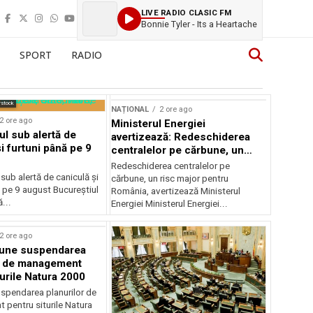
LIVE RADIO CLASIC FM
Bonnie Tyler - Its a Heartache
SPORT
RADIO
rstock
NAȚIONAL
2 ore ago
2 ore ago
Ministerul Energiei
ul sub alertă de
avertizează: Redeschiderea
i furtuni până pe 9
centralelor pe cărbune, un
risc major pentru România
Redeschiderea centralelor pe
 sub alertă de caniculă și
cărbune, un risc major pentru
 pe 9 august Bucureștiul
România, avertizează Ministerul
...
Energiei Ministerul Energiei...
2 ore ago
une suspendarea
r de management
turile Natura 2000
spendarea planurilor de
pentru siturile Natura