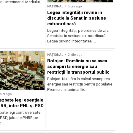
ul interimar al Mediului,...
NAȚIONAL
5 ore ago
Legea integrității revine în
discuție la Senat în sesiune
extraordinară
Legea integrității, pe ordinea de zi a
Senatului în sesiune extraordinară
Legea privind integritatea,...
NAȚIONAL
2 zile ago
Bolojan: România nu va avea
scumpiri la energie sau
restricții în transportul public
Bolojan: Nu luăm în calcul scumpirea
energiei sau restricții pentru populație
Premierul interimar Ilie...
o zi ago
ezbate legi esențiale
RR, între PNL și PSD
bate legi controversate
i PSD, jaloane PNRR pe
i...