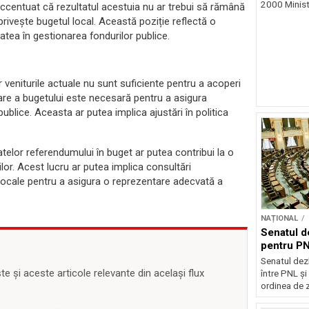
2000 Ministr
accentuat că rezultatul acestuia nu ar trebui să rămână
privește bugetul local. Această poziție reflectă o
tea în gestionarea fondurilor publice.
r veniturile actuale nu sunt suficiente pentru a acoperi
uare a bugetului este necesară pentru a asigura
 publice. Aceasta ar putea implica ajustări în politica
elor referendumului în buget ar putea contribui la o
ilor. Acest lucru ar putea implica consultări
 locale pentru a asigura o reprezentare adecvată a
NAȚIONAL
Senatul d
pentru PN
Senatul dez
 și aceste articole relevante din același flux
între PNL ș
ordinea de z