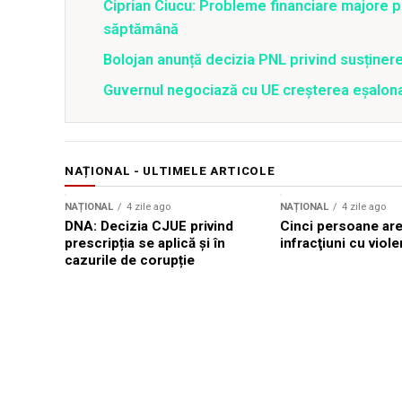
Ciprian Ciucu: Probleme financiare majore pe
săptămână
Bolojan anunță decizia PNL privind susținer
Guvernul negociază cu UE creșterea eșalonat
NAȚIONAL - ULTIMELE ARTICOLE
NAȚIONAL
4 zile ago
NAȚIONAL
4 zile ago
DNA: Decizia CJUE privind
Cinci persoane are
prescripția se aplică și în
infracţiuni cu viole
cazurile de corupție