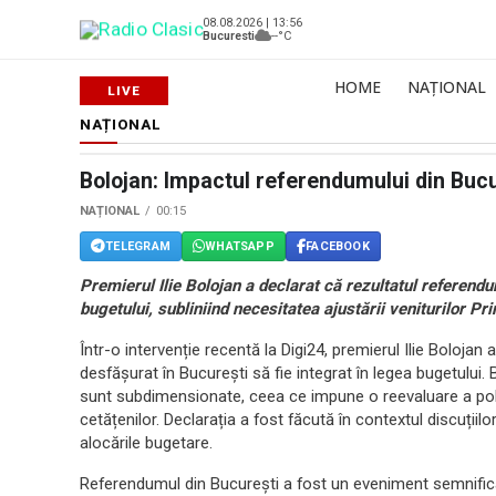
08.08.2026 | 13:56
Bucuresti
--°C
HOME
NAȚIONAL
NAȚIONAL
Bolojan: Impactul referendumului din Bucur
NAȚIONAL
00:15
TELEGRAM
WHATSAPP
FACEBOOK
Premierul Ilie Bolojan a declarat că rezultatul referendum
bugetului, subliniind necesitatea ajustării veniturilor Pri
Într-o intervenție recentă la Digi24, premierul Ilie Bolojan
desfășurat în București să fie integrat în legea bugetului. 
sunt subdimensionate, ceea ce impune o reevaluare a polit
cetățenilor. Declarația a fost făcută în contextul discuții
alocările bugetare.
Referendumul din București a fost un eveniment semnificat