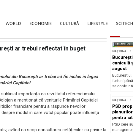
WORLD
ECONOMIE
CULTURĂ
LIFESTYLE
SCITECH
Sursă foto: Shutte
ești ar trebui reflectat în buget
NAȚIONAL
București
caniculă ș
august
Bucureștiul,
ului din București ar trebui să fie inclus în legea
furtuni până
măriei Capitalei.
se confruntă
 a subliniat importanța ca rezultatul referendumului
Bolojan a menționat că veniturile Primăriei Capitalei
NAȚIONAL
icilor financiare pentru a răspunde nevoilor
PSD prop
planurilo
lor despre modul în care votul popular poate influența
pentru si
PSD cere su
iv, având ca scop consultarea cetățenilor cu privire la
management 