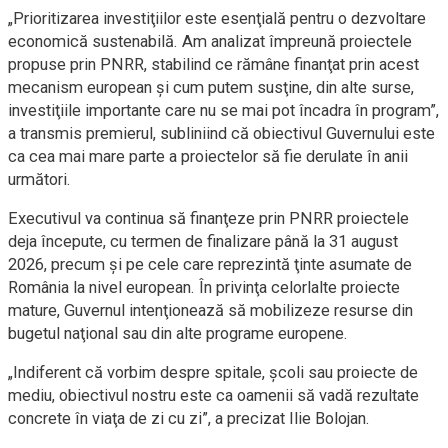
„Prioritizarea investiţiilor este esenţială pentru o dezvoltare
economică sustenabilă. Am analizat împreună proiectele
propuse prin PNRR, stabilind ce rămâne finanţat prin acest
mecanism european şi cum putem susţine, din alte surse,
investiţiile importante care nu se mai pot încadra în program”,
a transmis premierul, subliniind că obiectivul Guvernului este
ca cea mai mare parte a proiectelor să fie derulate în anii
următori.
Executivul va continua să finanţeze prin PNRR proiectele
deja începute, cu termen de finalizare până la 31 august
2026, precum şi pe cele care reprezintă ţinte asumate de
România la nivel european. În privinţa celorlalte proiecte
mature, Guvernul intenţionează să mobilizeze resurse din
bugetul naţional sau din alte programe europene.
„Indiferent că vorbim despre spitale, şcoli sau proiecte de
mediu, obiectivul nostru este ca oamenii să vadă rezultate
concrete în viaţa de zi cu zi”, a precizat Ilie Bolojan.