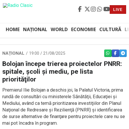
LIVE
HOME
NAȚIONAL
WORLD
ECONOMIE
CULTURĂ
L
NAȚIONAL
19:00 / 21/08/2025
WHATSAPP
FACEBO
TEL
Bolojan începe trierea proiectelor PNRR:
spitale, şcoli şi mediu, pe lista
priorităţilor
Premierul Ilie Bolojan a deschis joi, la Palatul Victoria, prima
rundă de consultări cu ministerele Sănătăţii, Educaţiei şi
Mediului, având ca temă prioritizarea investiţiilor din Planul
Naţional de Redresare şi Rezilienţă (PNRR) şi identificarea
de surse alternative de finanţare pentru proiectele care nu se
mai pot încadra în program.