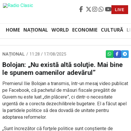
LIVE
HOME
NAȚIONAL
WORLD
ECONOMIE
CULTURĂ
L
NAȚIONAL
11:28 / 17/08/2025
WHATSAPP
FACEBO
TEL
Bolojan: „Nu există altă soluţie. Mai bine
le spunem oamenilor adevărul”
Premierul Ilie Bolojan a transmis, într-un mesaj video publicat
pe Facebook, că pachetul de măsuri fiscale pregătit de
Guvern nu este luat „din plăcere”, ci dintr-o necesitate
urgentă de a corecta dezechilibrele bugetare. El a făcut apel
la partidele politice să dea dovadă de unitate pentru
adoptarea reformelor.
„Sunt încrezător că forţele politice sunt conştiente de