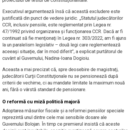
proiectului de testul de constituţionalitate.
Executivul argumentează însă că această excludere este
justificată din punct de vedere juridic. „Statutul judecătorilor
CCR, inclusiv pensiile, este reglementat prin Legea nr.
47/1992 privind organizarea şi funcţionarea CCR. Dacă ar fi
continuat să fie menţionaţi în Legea nr. 303/2022, am fi ajuns
la un paralelism legislativ – două legi care reglementează
aceeaşi situaţie, dar în mod diferit”, a explicat purtătorul de
cuvânt al Guvernului, Nadina-Ioana Dogioiu.
Aceasta a mai precizat că, spre deosebire de magistraţi,
judecătorii Curţii Constituţionale nu se pensionează după
criterii de vechime, ci au mandate limitate la maximum nouă
ani, fără o vârstă standard de pensionare.
O reformă cu miză politică majoră
Adoptarea măsurilor fiscale şi a reformei pensiilor speciale
reprezintă unul dintre cele mai sensibile dosare ale
Guvernului Bolojan. În timp ce premierul insistă că aceste