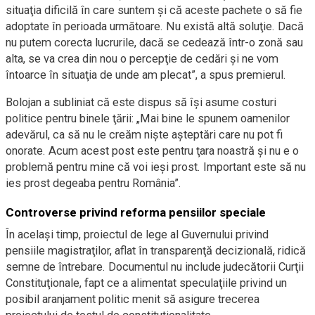
situaţia dificilă în care suntem şi că aceste pachete o să fie
adoptate în perioada următoare. Nu există altă soluţie. Dacă
nu putem corecta lucrurile, dacă se cedează într-o zonă sau
alta, se va crea din nou o percepţie de cedări şi ne vom
întoarce în situaţia de unde am plecat”, a spus premierul.
Bolojan a subliniat că este dispus să îşi asume costuri
politice pentru binele ţării: „Mai bine le spunem oamenilor
adevărul, ca să nu le creăm nişte aşteptări care nu pot fi
onorate. Acum acest post este pentru ţara noastră şi nu e o
problemă pentru mine că voi ieşi prost. Important este să nu
ies prost degeaba pentru România”.
Controverse privind reforma pensiilor speciale
În acelaşi timp, proiectul de lege al Guvernului privind
pensiile magistraţilor, aflat în transparenţă decizională, ridică
semne de întrebare. Documentul nu include judecătorii Curţii
Constituţionale, fapt ce a alimentat speculaţiile privind un
posibil aranjament politic menit să asigure trecerea