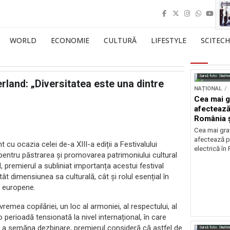
WORLD
ECONOMIE
CULTURĂ
LIFESTYLE
SCITECH
Sursă foto: Shutte
erland: „Diversitatea este una dintre
NAȚIONAL
Cea mai g
afectează
România ș
Cea mai grav
afectează p
cu ocazia celei de-a XIII-a ediții a Festivalului
electrică în
ntru păstrarea și promovarea patrimoniului cultural
, premierul a subliniat importanța acestui festival
ât dimensiunea sa culturală, cât și rolul esențial în
r europene.
vremea copilăriei, un loc al armoniei, al respectului, al
-o perioadă tensionată la nivel internațional, în care
ru a semăna dezbinare, premierul consideră că astfel de
Sursă foto: Shutte