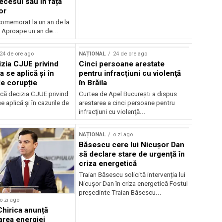
ecesul său în fața
or
 comemorat la un an de la
 Aproape un an de...
24 de ore ago
NAȚIONAL
24 de ore ago
zia CJUE privind
Cinci persoane arestate
a se aplică și în
pentru infracţiuni cu violenţă
de corupție
în Brăila
că decizia CJUE privind
Curtea de Apel Bucureşti a dispus
e aplică și în cazurile de
arestarea a cinci persoane pentru
infracţiuni cu violenţă...
NAȚIONAL
o zi ago
Băsescu cere lui Nicușor Dan
să declare stare de urgență în
criza energetică
Traian Băsescu solicită intervenția lui
Nicușor Dan în criza energetică Fostul
președinte Traian Băsescu...
o zi ago
Chirica anunță
area energiei