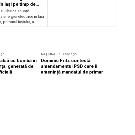
în Iași pe timp de
ai Chirica anunță
a energiei electrice în Iași
, primarul Iașiului, a...
Sursă foto: Shutte
ago
NAȚIONAL
3 zile ago
NAȚIONAL
falsă cu bombă în
Dominic Fritz contestă
Valul de c
ța, generată de
amendamentul PSD care îi
România, 
ficială
amenință mandatul de primar
40°C în p