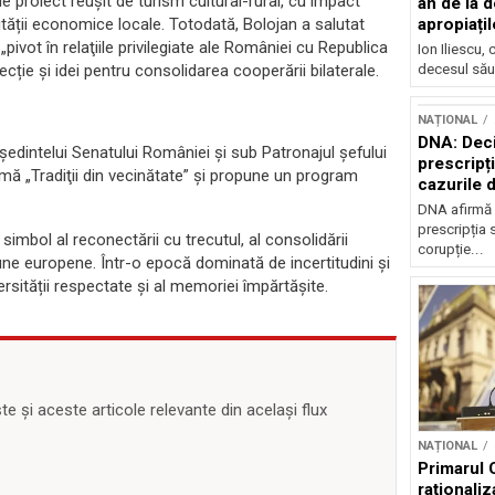
de proiect reușit de turism cultural-rural, cu impact
an de la d
ilității economice locale. Totodată, Bolojan a salutat
apropiațil
vot în relaţiile privilegiate ale României cu Republica
Ion Iliescu,
cție și idei pentru consolidarea cooperării bilaterale.
decesul său
NAȚIONAL
DNA: Deci
eședintelui Senatului României și sub Patronajul șefului
prescripți
mă „Tradiţii din vecinătate” și propune un program
cazurile 
DNA afirmă 
prescripția s
simbol al reconectării cu trecutul, al consolidării
corupție...
omune europene. Într-o epocă dominată de incertitudini și
ersității respectate și al memoriei împărtășite.
 și aceste articole relevante din același flux
NAȚIONAL
Primarul 
raționaliz