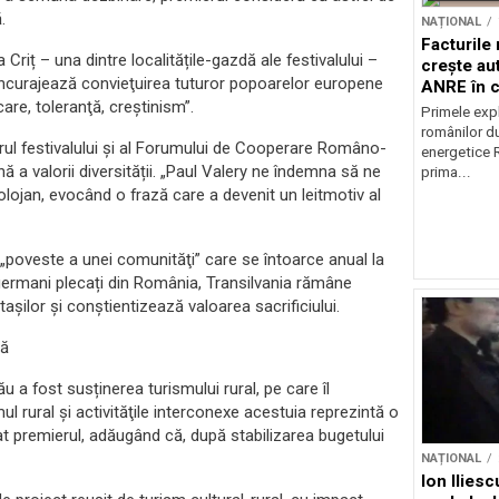
.
NAȚIONAL
Facturile
 Criț – una dintre localitățile-gazdă ale festivalului –
crește au
 încurajează convieţuirea tuturor popoarelor europene
ANRE în c
şcare, toleranţă, creştinism”.
energetic
Primele expl
românilor du
torul festivalului și al Forumului de Cooperare Româno-
energetice 
a valorii diversității. „Paul Valery ne îndemna să ne
prima...
lojan, evocând o frază care a devenit un leitmotiv al
o „poveste a unei comunităţi” care se întoarce anual la
cii germani plecați din România, Transilvania rămâne
tașilor și conștientizează valoarea sacrificiului.
lă
ău a fost susținerea turismului rural, pe care îl
ul rural şi activităţile interconexe acestuia reprezintă o
 premierul, adăugând că, după stabilizarea bugetului
NAȚIONAL
Ion Ilies