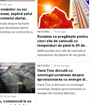
16 ore ago
 românilor nu vor
tomat, explică șeful
ontextul alertei
e
icații despre facturile
pă declararea alertei
NAȚIONAL
19 ore ago
România se confruntă cu
România se pregătește pentru
cinci zile de caniculă cu
temperaturi de până la 40 de
grade
ANM anunță cinci zile de caniculă și
temperaturi de până la 40 de grade...
NAȚIONAL
24 de ore ago
Oana Țoiu discută cu
omologul ucrainean despre
aprovizionarea cu energie din
Ucraina
Oana Țoiu a discutat cu omologul
ucrainean despre aprovizionarea cu
energie din Ucraina Ministra...
20 de ore ago
cu, comemorat la un