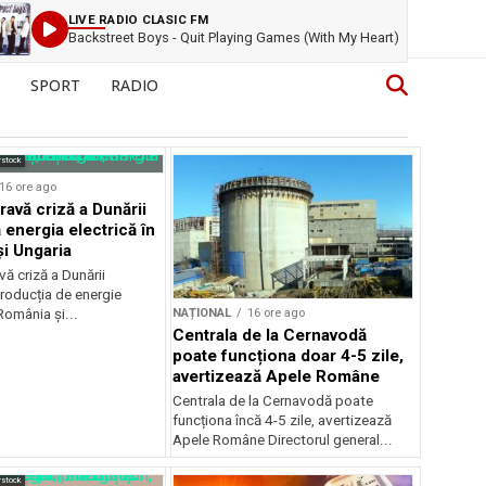
LIVE RADIO CLASIC FM
Backstreet Boys - Quit Playing Games (With My Heart)
SPORT
RADIO
rstock
16 ore ago
ravă criză a Dunării
 energia electrică în
i Ungaria
ă criză a Dunării
roducția de energie
NAȚIONAL
16 ore ago
 România și...
Centrala de la Cernavodă
poate funcționa doar 4-5 zile,
avertizează Apele Române
Centrala de la Cernavodă poate
funcționa încă 4-5 zile, avertizează
Apele Române Directorul general...
rstock