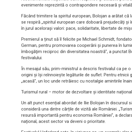
evenimente reprezintă o contrapondere necesară și vitală
Făcând trimitere la spiritul european, Bolojan a arătat că la
se respiră „spiritul european care doboară prejudecăţi şi
în jurul aceloraşi valori: pace, solidaritate, libertate de mi
Premierul a ținut să îl felicite pe Michael Schmidt, fonda
German, pentru promovarea cooperării și punerea în lumină 
îmbogăţim reciproc din diversitatea noastră”, a punctat Bo
festivalului.
În mesajul său, prim-ministrul a descris festivalul ca pe 
origini și își reînnoiește legăturile de suflet. Pentru etni
„acasă”, un loc unde retrăiesc cu nostalgie amintirile înain
Turismul rural – motor de dezvoltare și identitate naționa
Un alt punct esențial abordat de Ilie Bolojan în discursul s
consideră una dintre cărțile de vizită ale României. „Turism
resursă importantă pentru economia României”, a declarat
național, acest sector va deveni o prioritate.