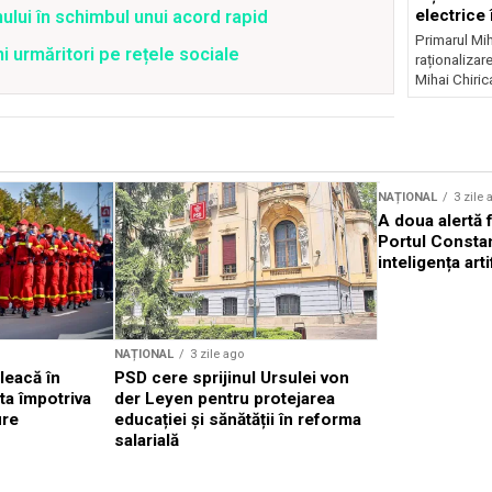
electrice 
ului în schimbul unui acord rapid
noapte
Primarul Mih
ni urmăritori pe rețele sociale
raționalizare
Mihai Chirica
Sursă foto: Shutterstock
NAȚIONAL
3 zile 
A doua alertă 
Portul Constan
inteligența arti
NAȚIONAL
3 zile ago
leacă în
PSD cere sprijinul Ursulei von
ta împotriva
der Leyen pentru protejarea
ure
educației și sănătății în reforma
salarială