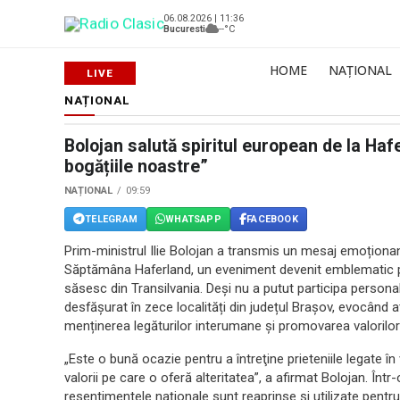
06.08.2026 | 11:36
Bucuresti
--°C
HOME
NAȚIONAL
NAȚIONAL
Bolojan salută spiritul european de la Haf
bogățiile noastre”
NAȚIONAL
09:59
TELEGRAM
WHATSAPP
FACEBOOK
Prim-ministrul Ilie Bolojan a transmis un mesaj emoționant 
Săptămâna Haferland, un eveniment devenit emblematic pe
săsesc din Transilvania. Deși nu a putut participa personal
desfășurat în zece localități din județul Brașov, evocând at
menținerea legăturilor interumane și promovarea valorilo
„Este o bună ocazie pentru a întreţine prieteniile legate în 
valorii pe care o oferă alteritatea”, a afirmat Bolojan. Într
resentimentele naționale sunt reaprinse și utilizate pent