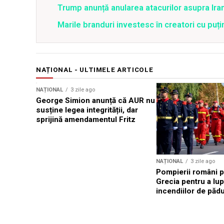
Trump anunță anularea atacurilor asupra Iran
Marile branduri investesc în creatori cu puți
NAȚIONAL - ULTIMELE ARTICOLE
NAȚIONAL
3 zile ago
George Simion anunță că AUR nu
susține legea integrității, dar
sprijină amendamentul Fritz
NAȚIONAL
3 zile ago
Pompierii români p
Grecia pentru a lup
incendiilor de păd