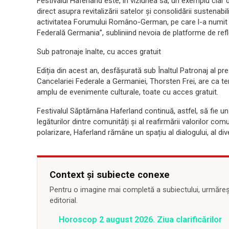
Festivalul Haferland este, în viziunea sa, un exemplu clar 
direct asupra revitalizării satelor și consolidării sustenab
activitatea Forumului Româno-German, pe care l-a numit „pi
Federală Germania”, subliniind nevoia de platforme de refle
Sub patronaje înalte, cu acces gratuit
Ediția din acest an, desfășurată sub Înaltul Patronaj al pr
Cancelariei Federale a Germaniei, Thorsten Frei, are ca te
amplu de evenimente culturale, toate cu acces gratuit.
Festivalul Săptămâna Haferland continuă, astfel, să fie un 
legăturilor dintre comunități și al reafirmării valorilor c
polarizare, Haferland rămâne un spațiu al dialogului, al div
Context și subiecte conexe
Pentru o imagine mai completă a subiectului, urmărește
editorial.
Horoscop 2 august 2026. Ziua clarificărilor