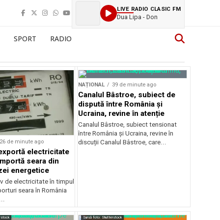
LIVE RADIO CLASIC FM
Dua Lipa - Don
SPORT
RADIO
NAȚIONAL
39 de minute ago
Canalul Bâstroe, subiect de
dispută între România și
Ucraina, revine în atenție
Canalul Bâstroe, subiect tensionat
între România și Ucraina, revine în
26 de minute ago
discuții Canalul Bâstroe, care...
xportă electricitate
importă seara din
zei energetice
 de electricitate în timpul
mporturi seara în România
..
rstock
Sursă foto: Shutterstock