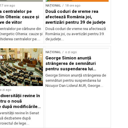
17 ore ago
NAȚIONAL
18 ore ago
a centralelor pe
Două coduri de vreme rea
in Oltenia: cauze și
afectează România joi,
e de viitor
avertizări pentru 39 de județe
entralelor pe cărbune din
Două coduri de vreme rea afectează
nergetic Oltenia: cauze și
România joi, cu avertizări pentru 39
chiderea centralelor pe...
de județe...
NAȚIONAL
o zi ago
George Simion anunță
strângerea de semnături
pentru suspendarea lui
Nicușor Dan
George Simion anunță strângerea de
semnături pentru suspendarea lui
Nicușor Dan Liderul AUR, George...
o zi ago
iversității revine în
tru o nouă
 după modificările
or
ersității revine în Senat
uă dezbatere după
roiectul de lege...