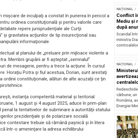
NAȚIONAL
Conflict î
în mişcare de inculpaţi a constat în punerea în pericol a
Mediu şi 
pentru ordinea constituţională şi pentru valorile care
după anun
detaliate repere jurisprudenţiale ale Curţii
Scandal într
 şi gravitatea acţiunilor de tip insurecţional sau
ministra Di
 manipulării informaţionale.
controalelor
lectual al planului de „preluare prin mijloace violente a
tra. Membrii grupării ar fi aşteptat „semnalul”
NAȚIONAL
puri de mesagerie, pentru a trece la acţiune. În cursul
Ministeru
e. Horaţiu Potra şi fiul acestuia, Dorian, sunt arestaţi
avertizea
 ordinii constituţionale, alături de alte acuzaţii ce ţin
centralel
 pirotehnice.
risc majo
Redeschider
cărbune, un 
eşti, instanţa competentă material şi teritorial.
România, av
bruarie, 1 august şi 4 august 2025, aduce în prim-plan
Energiei Mini
l penal la tentativelor de subminare a autorităţii statului
gerilor prezidenţiale şi de polarizare socială
orice contestare trebuie să rămână paşnică şi în litera
ică într-o ameninţare la adresa echilibrului