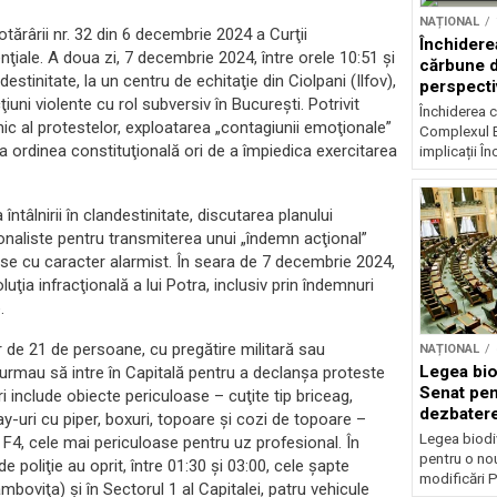
NAȚIONAL
tărârii nr. 32 din 6 decembrie 2024 a Curţii
Închidere
nţiale. A doua zi, 7 decembrie 2024, între orele 10:51 şi
cărbune d
destinitate, la un centru de echitaţie din Ciolpani (Ilfov),
perspectiv
ni violente cu rol subversiv în Bucureşti. Potrivit
Închiderea c
nic al protestelor, exploatarea „contagiunii emoţionale”
Complexul E
a ordinea constituţională ori de a împiedica exercitarea
implicații În
întâlnirii în clandestinitate, discutarea planului
ţionaliste pentru transmiterea unui „îndemn acţional”
lse cu caracter alarmist. În seara de 7 decembrie 2024,
luţia infracţională a lui Potra, inclusiv prin îndemnuri
.
r de 21 de persoane, cu pregătire militară sau
NAȚIONAL
Legea biod
 urmau să intre în Capitală pentru a declanşa proteste
Senat pen
ri include obiecte periculoase – cuţite tip briceag,
dezbatere
-uri cu piper, boxuri, topoare şi cozi de topoare –
deputațil
Legea biodiv
 F4, cele mai periculoase pentru uz profesional. În
pentru o no
e poliţie au oprit, între 01:30 şi 03:00, cele şapte
modificări P
mboviţa) şi în Sectorul 1 al Capitalei, patru vehicule