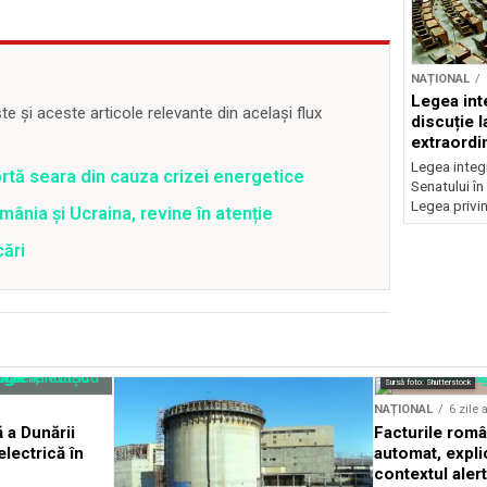
NAȚIONAL
Legea inte
 și aceste articole relevante din același flux
discuție 
extraordi
Legea integr
rtă seara din cauza crizei energetice
Senatului în
Legea privin
ânia și Ucraina, revine în atenție
cări
Sursă foto: Shutterstock
NAȚIONAL
6 zile 
 a Dunării
Facturile româ
lectrică în
automat, expli
contextul aler