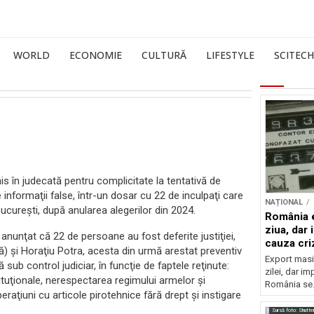
WORLD
ECONOMIE
CULTURĂ
LIFESTYLE
SCITECH
is în judecată pentru complicitate la tentativă de
 informaţii false, într-un dosar cu 22 de inculpaţi care
NAȚIONAL
ucureşti, după anularea alegerilor din 2024.
România e
ziua, dar 
 anunţat că 22 de persoane au fost deferite justiţiei,
cauza cri
ză) şi Horaţiu Potra, acesta din urmă arestat preventiv
Export masiv
flă sub control judiciar, în funcţie de faptele reţinute:
zilei, dar i
ituţionale, nerespectarea regimului armelor şi
România se.
eraţiuni cu articole pirotehnice fără drept şi instigare
Sursă foto: Shutte