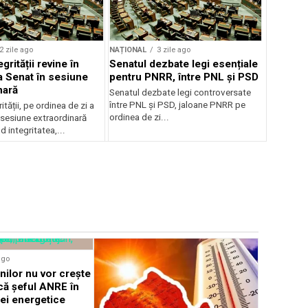
2 zile ago
NAȚIONAL
3 zile ago
grității revine în
Senatul dezbate legi esențiale
la Senat în sesiune
pentru PNRR, între PNL și PSD
nară
Senatul dezbate legi controversate
între PNL și PSD, jaloane PNRR pe
ității, pe ordinea de zi a
ordinea de zi...
 sesiune extraordinară
d integritatea,...
NAȚIONAL
ago
Ion Ilies
nilor nu vor crește
de la dece
că șeful ANRE în
apropiațil
tei energetice