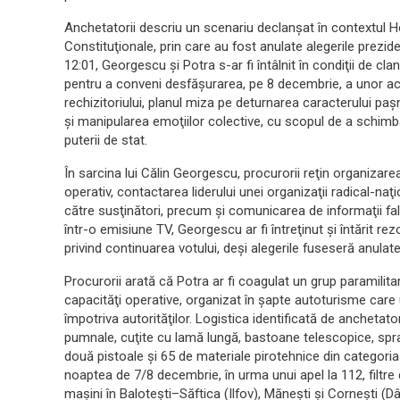
Anchetatorii descriu un scenariu declanşat în contextul Ho
Constituţionale, prin care au fost anulate alegerile prezide
12:01, Georgescu şi Potra s-ar fi întâlnit în condiţii de clan
pentru a conveni desfăşurarea, pe 8 decembrie, a unor acţiu
rechizitoriului, planul miza pe deturnarea caracterului paş
şi manipularea emoţiilor colective, cu scopul de a schimb
puterii de stat.
În sarcina lui Călin Georgescu, procurorii reţin organizarea 
operativ, contactarea liderului unei organizaţii radical-na
către susţinători, precum şi comunicarea de informaţii fa
într-o emisiune TV, Georgescu ar fi întreţinut şi întărit rezo
privind continuarea votului, deşi alegerile fuseseră anulate
Procurorii arată că Potra ar fi coagulat un grup paramilita
capacităţi operative, organizat în şapte autoturisme care
împotriva autorităţilor. Logistica identificată de anchetato
pumnale, cuţite cu lamă lungă, bastoane telescopice, spray
două pistoale şi 65 de materiale pirotehnice din categoria
noaptea de 7/8 decembrie, în urma unui apel la 112, filtre d
maşini în Baloteşti–Săftica (Ilfov), Măneşti şi Corneşti (Dâ