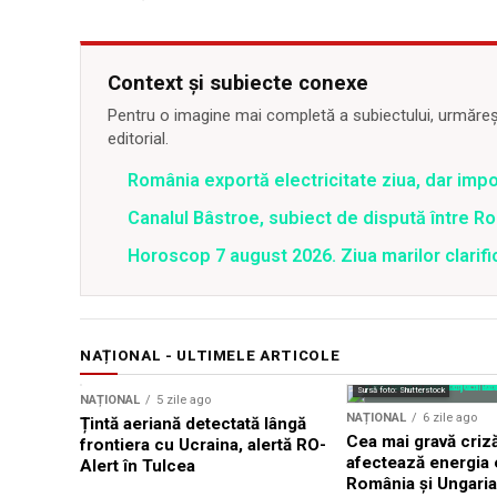
Context și subiecte conexe
Pentru o imagine mai completă a subiectului, urmărește
editorial.
România exportă electricitate ziua, dar impo
Canalul Bâstroe, subiect de dispută între Rom
Horoscop 7 august 2026. Ziua marilor clarifi
NAȚIONAL - ULTIMELE ARTICOLE
Sursă foto: Shutterstock
NAȚIONAL
5 zile ago
NAȚIONAL
6 zile ago
Țintă aeriană detectată lângă
Cea mai gravă criză
frontiera cu Ucraina, alertă RO-
afectează energia e
Alert în Tulcea
România și Ungaria