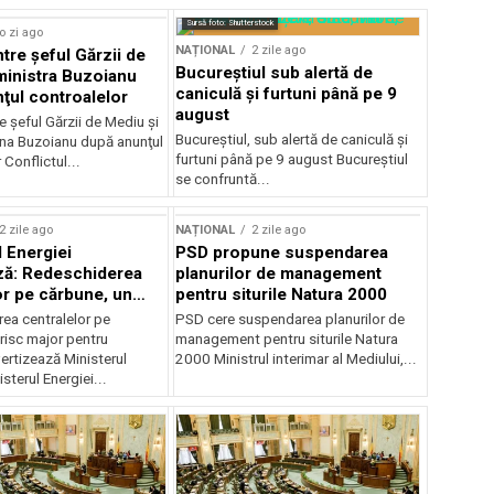
Sursă foto: Shutterstock
o zi ago
NAȚIONAL
2 zile ago
ntre şeful Gărzii de
Bucureștiul sub alertă de
ministra Buzoianu
caniculă și furtuni până pe 9
ţul controalelor
august
e şeful Gărzii de Mediu şi
Bucureștiul, sub alertă de caniculă și
ana Buzoianu după anunţul
furtuni până pe 9 august Bucureștiul
 Conflictul...
se confruntă...
2 zile ago
NAȚIONAL
2 zile ago
l Energiei
PSD propune suspendarea
ză: Redeschiderea
planurilor de management
or pe cărbune, un
pentru siturile Natura 2000
r pentru România
ea centralelor pe
PSD cere suspendarea planurilor de
risc major pentru
management pentru siturile Natura
ertizează Ministerul
2000 Ministrul interimar al Mediului,...
sterul Energiei...