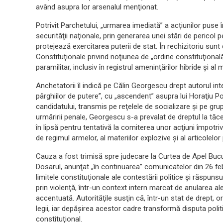
având asupra lor arsenalul menţionat.
Potrivit Parchetului, „urmarea imediată” a acţiunilor puse 
securităţii naţionale, prin generarea unei stări de pericol 
protejează exercitarea puterii de stat. În rechizitoriu sunt 
Constituţionale privind noţiunea de „ordine constituţională”
paramilitar, inclusiv în registrul ameninţărilor hibride şi al
Anchetatorii îl indică pe Călin Georgescu drept autorul inte
pârghiilor de putere”, cu „ascendent” asupra lui Horaţiu Po
candidatului, transmis pe reţelele de socializare şi pe gru
urmăririi penale, Georgescu s-a prevalat de dreptul la tăcer
în lipsă pentru tentativă la comiterea unor acţiuni împotriva
de regimul armelor, al materiilor explozive şi al articolelor
Cauza a fost trimisă spre judecare la Curtea de Apel Bucur
Dosarul, anunţat „în continuarea” comunicatelor din 26 fe
limitele constituţionale ale contestării politice şi răspunsu
prin violenţă, într-un context intern marcat de anularea ale
accentuată. Autorităţile susţin că, într-un stat de drept, 
legii, iar depăşirea acestor cadre transformă disputa polit
constituţional.