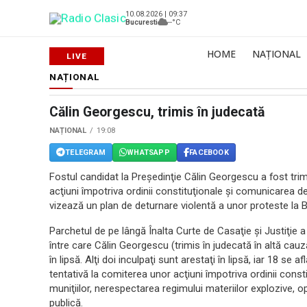
10.08.2026 | 09:37
Bucuresti
--°C
HOME
NAȚIONAL
NAȚIONAL
Călin Georgescu, trimis în judecată
NAȚIONAL
19:08
TELEGRAM
WHATSAPP
FACEBOOK
Fostul candidat la Preşedinţie Călin Georgescu a fost trim
acţiuni împotriva ordinii constituţionale şi comunicarea de
vizează un plan de deturnare violentă a unor proteste la B
Parchetul de pe lângă Înalta Curte de Casaţie şi Justiţie a
între care Călin Georgescu (trimis în judecată în altă cau
în lipsă. Alţi doi inculpaţi sunt arestaţi în lipsă, iar 18 se a
tentativă la comiterea unor acţiuni împotriva ordinii const
muniţiilor, nerespectarea regimului materiilor explozive, op
publică.