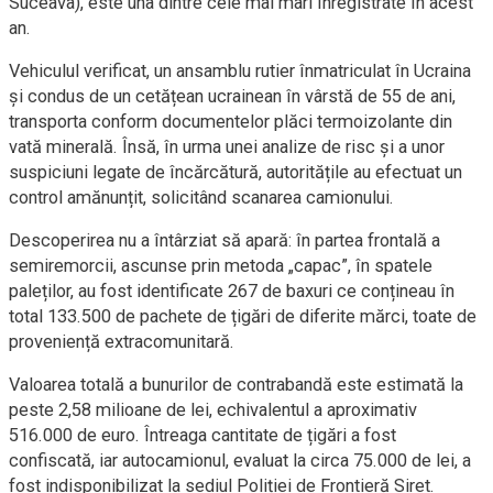
Suceava), este una dintre cele mai mari înregistrate în acest
an.
Vehiculul verificat, un ansamblu rutier înmatriculat în Ucraina
și condus de un cetățean ucrainean în vârstă de 55 de ani,
transporta conform documentelor plăci termoizolante din
vată minerală. Însă, în urma unei analize de risc și a unor
suspiciuni legate de încărcătură, autoritățile au efectuat un
control amănunțit, solicitând scanarea camionului.
Descoperirea nu a întârziat să apară: în partea frontală a
semiremorcii, ascunse prin metoda „capac”, în spatele
paleților, au fost identificate 267 de baxuri ce conțineau în
total 133.500 de pachete de țigări de diferite mărci, toate de
proveniență extracomunitară.
Valoarea totală a bunurilor de contrabandă este estimată la
peste 2,58 milioane de lei, echivalentul a aproximativ
516.000 de euro. Întreaga cantitate de țigări a fost
confiscată, iar autocamionul, evaluat la circa 75.000 de lei, a
fost indisponibilizat la sediul Poliției de Frontieră Siret.