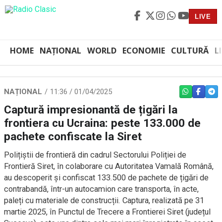
LIVE
HOME
NAȚIONAL
WORLD
ECONOMIE
CULTURĂ
L
NAȚIONAL
11:36 / 01/04/2025
WHATSAPP
FACEBO
TEL
Captură impresionantă de țigări la
frontiera cu Ucraina: peste 133.000 de
pachete confiscate la Siret
Polițiștii de frontieră din cadrul Sectorului Poliției de
Frontieră Siret, în colaborare cu Autoritatea Vamală Română,
au descoperit și confiscat 133.500 de pachete de țigări de
contrabandă, într-un autocamion care transporta, în acte,
paleți cu materiale de construcții. Captura, realizată pe 31
martie 2025, în Punctul de Trecere a Frontierei Siret (județul