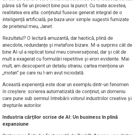
părea să fie un proiect bine pus la punct. Cu toate acestea,
realitatea era alta: conținutul fusese generat integral de o
inteligență artificială, pe baza unor simple sugestii furnizate
de prietenul meu, Janet.
Rezultatul? O lectură amuzantă, dar haotică, plină de
anecdote, redundanțe și metafore bizare. M-a surprins cât de
bine AI-ul a replicat tonul meu conversațional, dar și cât de
mult a exagerat cu formulări repetitive și erori evidente. Mai
mult, am descoperit un detaliu straniu: cartea menționa un
„motan” pe care nu l-am avut niciodată.
Această experiență este doar un exemplu dintr-un fenomen
în creștere: scrierea automatizată de conținut, un domeniu
care pune sub semnul întrebării viitorul industriilor creative și
drepturile autorilor.
Industria cărților scrise de AI: Un business în plină
expansiune