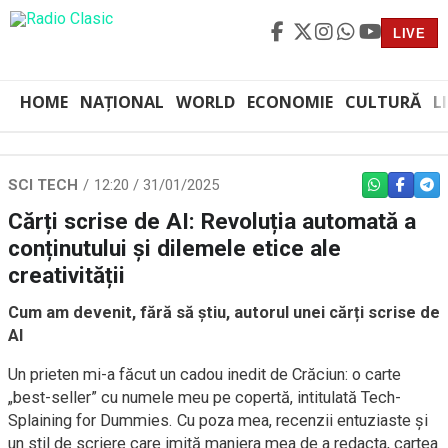
LIVE
HOME
NAȚIONAL
WORLD
ECONOMIE
CULTURĂ
L
SCI TECH
12:20 / 31/01/2025
WHATSAPP
FACEBO
TEL
Cărți scrise de AI: Revoluția automată a
conținutului și dilemele etice ale
creativității
Cum am devenit, fără să știu, autorul unei cărți scrise de
AI
Un prieten mi-a făcut un cadou inedit de Crăciun: o carte
„best-seller” cu numele meu pe copertă, intitulată Tech-
Splaining for Dummies. Cu poza mea, recenzii entuziaste și
un stil de scriere care imită maniera mea de a redacta, cartea