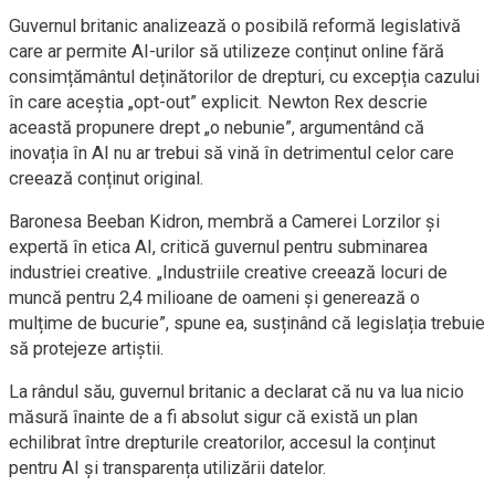
Guvernul britanic analizează o posibilă reformă legislativă
care ar permite AI-urilor să utilizeze conținut online fără
consimțământul deținătorilor de drepturi, cu excepția cazului
în care aceștia „opt-out” explicit. Newton Rex descrie
această propunere drept „o nebunie”, argumentând că
inovația în AI nu ar trebui să vină în detrimentul celor care
creează conținut original.
Baronesa Beeban Kidron, membră a Camerei Lorzilor și
expertă în etica AI, critică guvernul pentru subminarea
industriei creative. „Industriile creative creează locuri de
muncă pentru 2,4 milioane de oameni și generează o
mulțime de bucurie”, spune ea, susținând că legislația trebuie
să protejeze artiștii.
La rândul său, guvernul britanic a declarat că nu va lua nicio
măsură înainte de a fi absolut sigur că există un plan
echilibrat între drepturile creatorilor, accesul la conținut
pentru AI și transparența utilizării datelor.