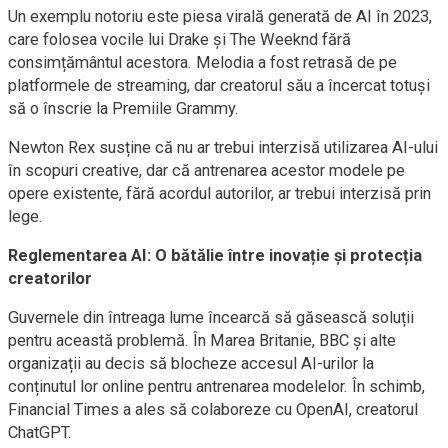
Un exemplu notoriu este piesa virală generată de AI în 2023,
care folosea vocile lui Drake și The Weeknd fără
consimțământul acestora. Melodia a fost retrasă de pe
platformele de streaming, dar creatorul său a încercat totuși
să o înscrie la Premiile Grammy.
Newton Rex susține că nu ar trebui interzisă utilizarea AI-ului
în scopuri creative, dar că antrenarea acestor modele pe
opere existente, fără acordul autorilor, ar trebui interzisă prin
lege.
Reglementarea AI: O bătălie între inovație și protecția
creatorilor
Guvernele din întreaga lume încearcă să găsească soluții
pentru această problemă. În Marea Britanie, BBC și alte
organizații au decis să blocheze accesul AI-urilor la
conținutul lor online pentru antrenarea modelelor. În schimb,
Financial Times a ales să colaboreze cu OpenAI, creatorul
ChatGPT.