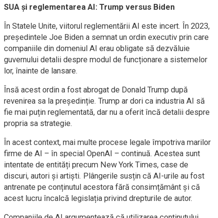
SUA și reglementarea AI: Trump versus Biden
În Statele Unite, viitorul reglementării AI este incert. În 2023,
președintele Joe Biden a semnat un ordin executiv prin care
companiile din domeniul AI erau obligate să dezvăluie
guvernului detalii despre modul de funcționare a sistemelor
lor, înainte de lansare.
Însă acest ordin a fost abrogat de Donald Trump după
revenirea sa la președinție. Trump ar dori ca industria AI să
fie mai puțin reglementată, dar nu a oferit încă detalii despre
propria sa strategie.
În acest context, mai multe procese legale împotriva marilor
firme de AI – în special OpenAI – continuă. Acestea sunt
intentate de entități precum New York Times, case de
discuri, autori și artiști. Plângerile susțin că AI-urile au fost
antrenate pe conținutul acestora fără consimțământ și că
acest lucru încalcă legislația privind drepturile de autor.
Companiile de AI argumentează că utilizarea conținutului