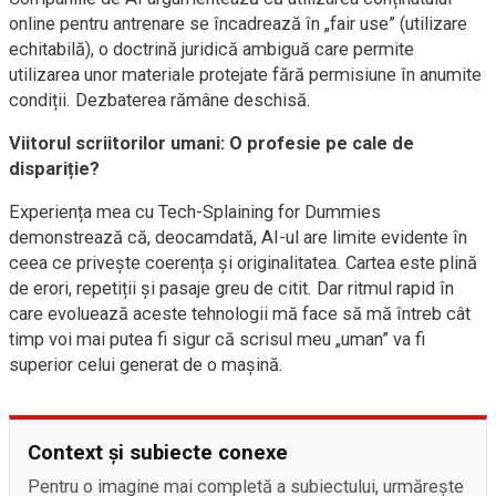
online pentru antrenare se încadrează în „fair use” (utilizare
echitabilă), o doctrină juridică ambiguă care permite
utilizarea unor materiale protejate fără permisiune în anumite
condiții. Dezbaterea rămâne deschisă.
Viitorul scriitorilor umani: O profesie pe cale de
dispariție?
Experiența mea cu Tech-Splaining for Dummies
demonstrează că, deocamdată, AI-ul are limite evidente în
ceea ce privește coerența și originalitatea. Cartea este plină
de erori, repetiții și pasaje greu de citit. Dar ritmul rapid în
care evoluează aceste tehnologii mă face să mă întreb cât
timp voi mai putea fi sigur că scrisul meu „uman” va fi
superior celui generat de o mașină.
Context și subiecte conexe
Pentru o imagine mai completă a subiectului, urmărește