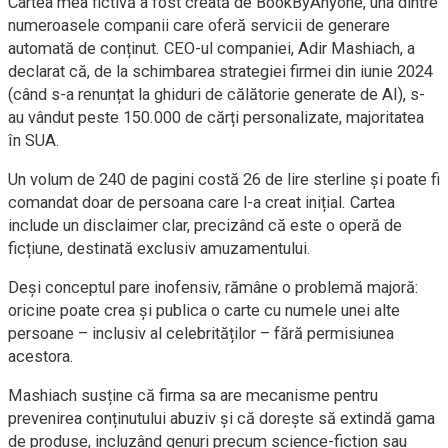
Cartea mea fictivă a fost creată de BookByAnyone, una dintre
numeroasele companii care oferă servicii de generare
automată de conținut. CEO-ul companiei, Adir Mashiach, a
declarat că, de la schimbarea strategiei firmei din iunie 2024
(când s-a renunțat la ghiduri de călătorie generate de AI), s-
au vândut peste 150.000 de cărți personalizate, majoritatea
în SUA.
Un volum de 240 de pagini costă 26 de lire sterline și poate fi
comandat doar de persoana care l-a creat inițial. Cartea
include un disclaimer clar, precizând că este o operă de
ficțiune, destinată exclusiv amuzamentului.
Deși conceptul pare inofensiv, rămâne o problemă majoră:
oricine poate crea și publica o carte cu numele unei alte
persoane – inclusiv al celebrităților – fără permisiunea
acestora.
Mashiach susține că firma sa are mecanisme pentru
prevenirea conținutului abuziv și că dorește să extindă gama
de produse, incluzând genuri precum science-fiction sau