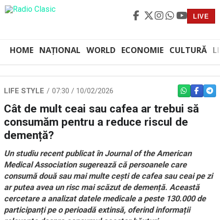
LIVE
HOME
NAȚIONAL
WORLD
ECONOMIE
CULTURĂ
L
LIFE STYLE
07:30 / 10/02/2026
WHATSAPP
FACEBO
TEL
Cât de mult ceai sau cafea ar trebui să
consumăm pentru a reduce riscul de
demență?
Un studiu recent publicat în Journal of the American
Medical Association sugerează că persoanele care
consumă două sau mai multe cești de cafea sau ceai pe zi
ar putea avea un risc mai scăzut de demență. Această
cercetare a analizat datele medicale a peste 130.000 de
participanți pe o perioadă extinsă, oferind informații