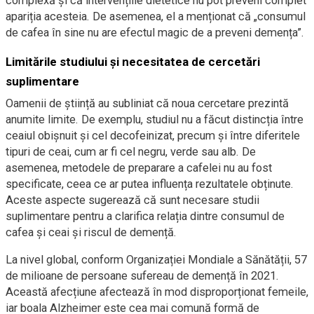
complexă și că intervențiile dietetice nu pot preveni complet
apariția acesteia. De asemenea, el a menționat că „consumul
de cafea în sine nu are efectul magic de a preveni demența”.
Limitările studiului și necesitatea de cercetări
suplimentare
Oamenii de știință au subliniat că noua cercetare prezintă
anumite limite. De exemplu, studiul nu a făcut distincția între
ceaiul obișnuit și cel decofeinizat, precum și între diferitele
tipuri de ceai, cum ar fi cel negru, verde sau alb. De
asemenea, metodele de preparare a cafelei nu au fost
specificate, ceea ce ar putea influența rezultatele obținute.
Aceste aspecte sugerează că sunt necesare studii
suplimentare pentru a clarifica relația dintre consumul de
cafea și ceai și riscul de demență.
La nivel global, conform Organizației Mondiale a Sănătății, 57
de milioane de persoane sufereau de demență în 2021.
Această afecțiune afectează în mod disproporționat femeile,
iar boala Alzheimer este cea mai comună formă de