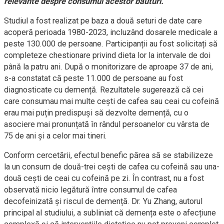
relevante despre consumul acestor băuturi.
Studiul a fost realizat pe baza a două seturi de date care
acoperă perioada 1980-2023, incluzând dosarele medicale a
peste 130.000 de persoane. Participanții au fost solicitați să
completeze chestionare privind dieta lor la intervale de doi
până la patru ani. După o monitorizare de aproape 37 de ani,
s-a constatat că peste 11.000 de persoane au fost
diagnosticate cu demență. Rezultatele sugerează că cei
care consumau mai multe cești de cafea sau ceai cu cofeină
erau mai puțin predispuși să dezvolte demență, cu o
asociere mai pronunțată în rândul persoanelor cu vârsta de
75 de ani și a celor mai tineri.
Conform cercetării, efectul benefic părea să se stabilizeze
la un consum de două-trei cești de cafea cu cofeină sau una-
două cești de ceai cu cofeină pe zi. În contrast, nu a fost
observată nicio legătură între consumul de cafea
decofeinizată și riscul de demență. Dr. Yu Zhang, autorul
principal al studiului, a subliniat că demența este o afecțiune