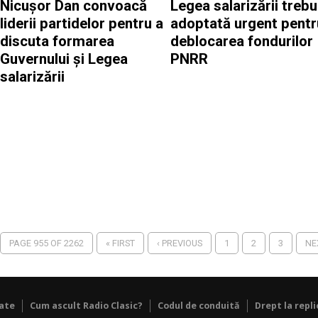
Nicușor Dan convoacă
Legea salarizării trebu
liderii partidelor pentru a
adoptată urgent pentr
discuta formarea
deblocarea fondurilor
Guvernului și Legea
PNRR
salarizării
PAGE 955 OF 2262
« FIRST
‹ PREVIOUS
1
2
3
NE
tate
Cum ascult Radio Clasic?
Codul de conduită
Drept la repli