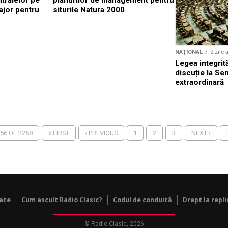
tralelor pe
planurilor de management pentru
ajor pentru
siturile Natura 2000
NAȚIONAL
2 zile 
Legea integrită
discuție la Se
extraordinară
56 OF 2258
« FIRST
‹ PREVIOUS
1
2
3
NEXT ›
tate
Cum ascult Radio Clasic?
Codul de conduită
Drept la repli
© Radio Clasic, 2026