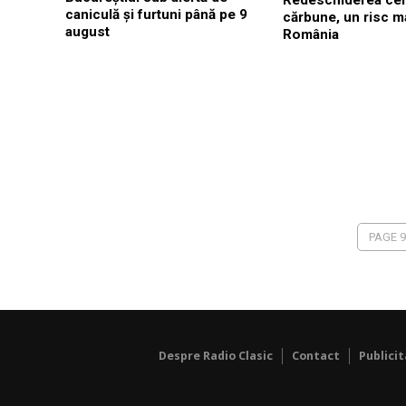
Redeschiderea cen
caniculă și furtuni până pe 9
cărbune, un risc m
august
România
PAGE 9
Despre Radio Clasic
Contact
Publici