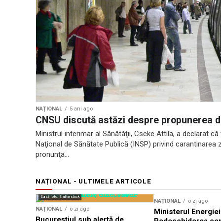
NAȚIONAL
5 ani ago
CNSU discută astăzi despre propunerea de 
Ministrul interimar al Sănătăţii, Cseke Attila, a declarat că
Naţional de Sănătate Publică (INSP) privind carantinarea zo
pronunţa...
NAȚIONAL - ULTIMELE ARTICOLE
Sursă foto: Shutterstock
NAȚIONAL
o zi ago
NAȚIONAL
o zi ago
Ministerul Energiei
Bucureștiul sub alertă de