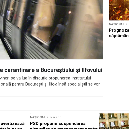
NAȚIONAL
Prognoza
săptămân
carantinare a Bucureștiului și Ilfovului
 vineri se va lua în discuţie propunerea Institutului
nală pentru Bucureşti şi Ilfov, însă specialiştii se vor
NAȚIONAL
o zi ago
 avertizează:
PSD propune suspendarea