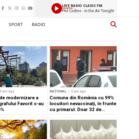
LIVE RADIO CLASIC FM
Phil Collins - In the Air Tonight
SPORT
RADIO
5 ani ago
NAȚIONAL
5 ani ago
 de modernizare a
Comuna din România cu 99%
rafului Favorit s-au
locuitori nevaccinați, în frunte
0%
cu primarul. Doar 32 de
persoane din 8.000 au ales să
se imunizeze