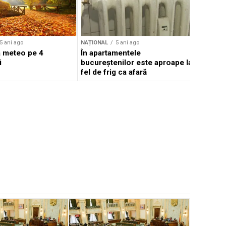
5 ani ago
NAȚIONAL
5 ani ago
 meteo pe 4
În apartamentele
i
bucureștenilor este aproape la
fel de frig ca afară
NAȚIONAL
Bolojan: 