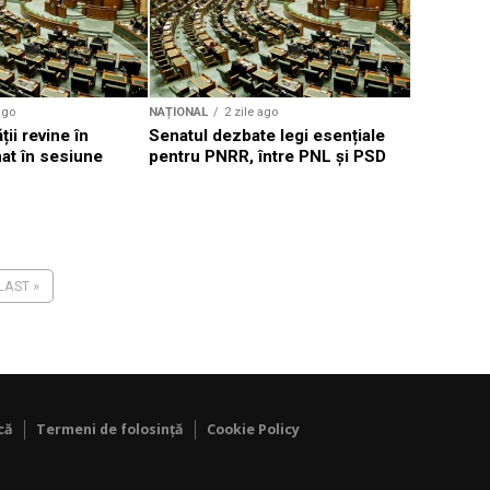
scumpiri l
în transpo
ago
NAȚIONAL
2 zile ago
ții revine în
Senatul dezbate legi esențiale
nat în sesiune
pentru PNRR, între PNL și PSD
LAST »
că
Termeni de folosință
Cookie Policy