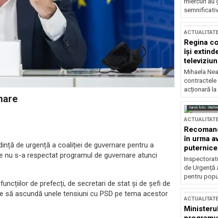
miercuri au 
semnificati
ACTUALITAT
Regina co
își extind
televiziun
Mihaela Nea
contractele 
acționară la
rnare
Sursă foto: Shutte
ACTUALITAT
Recomandă
în urma av
dință de urgență a coaliției de guvernare pentru a
puternice
are nu s-a respectat programul de guvernare atunci
Inspectoratu
de Urgență 
pentru popula
uncțiilor de prefecți, de secretari de stat și de șefi de
re să ascundă unele tensiuni cu PSD pe tema acestor
ACTUALITAT
Ministerul