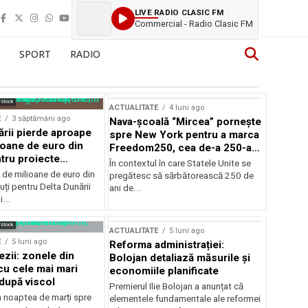
LIVE RADIO CLASIC FM
Commercial - Radio Clasic FM
SPORT
RADIO
rstock
ACTUALITATE
4 luni ago
E
3 săptămâni ago
Nava-școală “Mircea” pornește
ării pierde aproape
spre New York pentru a marca
ioane de euro din
Freedom250, cea de-a 250-a
tru proiecte
aniversare a Statelor Unite
În contextul în care Statele Unite se
de milioane de euro din
pregătesc să sărbătorească 250 de
ți pentru Delta Dunării
ani de...
...
rstock
ACTUALITATE
5 luni ago
E
5 luni ago
Reforma administrației:
ezii: zonele din
Bolojan detaliază măsurile și
u cele mai mari
economiile planificate
după viscol
Premierul Ilie Bolojan a anunțat că
n noaptea de marți spre
elementele fundamentale ale reformei