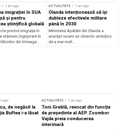
E
1 an ago
ACTUALITATE
1 an ago
a imigrației în SUA
Olanda intenționează să își
ză și pentru
dubleze efectivele militare
a științifică globală
până în 2030
cte privind imigrația în
Ministerul Apărării din Olanda a
e stârnesc îngrijorare în
anunțat recent un obiectiv ambițios
tătorilor din întreaga...
de a mai mult...
n ago
ACTUALITATE
1 an ago
ACTUALITATE
u, de negăsit la
Toni Greblă, revocat din funcția
Ilie Boloj
ția Buftea i-a lăsat
de președinte al AEP. Zsombor
alegerilor
Vajda preia conducerea
constituți
interimară
concentră
viitoarelo