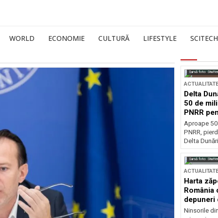
WORLD
ECONOMIE
CULTURĂ
LIFESTYLE
SCITECH
Sursă foto: Shutte
ACTUALITAT
Delta Dun
50 de mil
PNRR pen
esențiale
Aproape 50 
PNRR, pierdu
Delta Dunării
Sursă foto: Shutte
ACTUALITAT
Harta zăp
România c
depuneri 
Ninsorile di