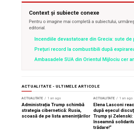
Context și subiecte conexe
Pentru o imagine mai completă a subiectului, urmărește
editorial.
Incendiile devastatoare din Grecia: sute de 
Prețuri record la combustibili după expirar
Ambasadele SUA din Orientul Mijlociu cer a
ACTUALITATE - ULTIMELE ARTICOLE
ACTUALITATE
1 an ago
ACTUALITATE
1 an ago
Administrația Trump schimbă
Elena Lasconi rea
strategia cibernetică: Rusia,
după eșecul discuți
scoasă de pe lista amenințărilor
Trump și Zelenski:
înseamnă solidarit
trădare!”