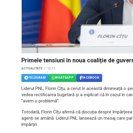
Primele tensiuni în noua coaliție de guve
ACTUALITATE
12:11
TELEGRAM
WHATSAPP
FACEBOOK
Liderul PNL, Florin Cîțu, a cerut în această dimineață o șe
vedea rectificarea bugetară și a explicat că în cazul în c
”avem o problemă”.
Totodată, Florin Cîțu afirmă că discuția despre împărțirea f
agenți se amână. Liderul PNL lansează un mesaj care pa
împărțiri.