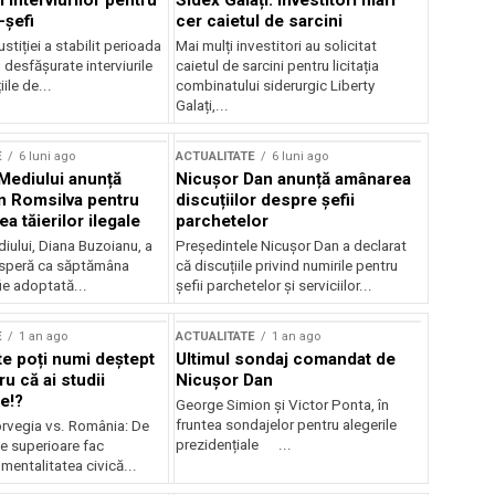
 interviurilor pentru
Sidex Galați: Investitori mari
-șefi
cer caietul de sarcini
stiției a stabilit perioada
Mai mulți investitori au solicitat
i desfășurate interviurile
caietul de sarcini pentru licitația
ile de...
combinatului siderurgic Liberty
Galați,...
E
6 luni ago
ACTUALITATE
6 luni ago
 Mediului anunță
Nicușor Dan anunță amânarea
n Romsilva pentru
discuțiilor despre șefii
 tăierilor ilegale
parchetelor
iului, Diana Buzoianu, a
Președintele Nicușor Dan a declarat
 speră ca săptămâna
că discuțiile privind numirile pentru
fie adoptată...
șefii parchetelor și serviciilor...
E
1 an ago
ACTUALITATE
1 an ago
te poți numi deștept
Ultimul sondaj comandat de
u că ai studii
Nicușor Dan
e!?
George Simion și Victor Ponta, în
fruntea sondajelor pentru alegerile
rvegia vs. România: De
prezidențiale ...
le superioare fac
 mentalitatea civică...