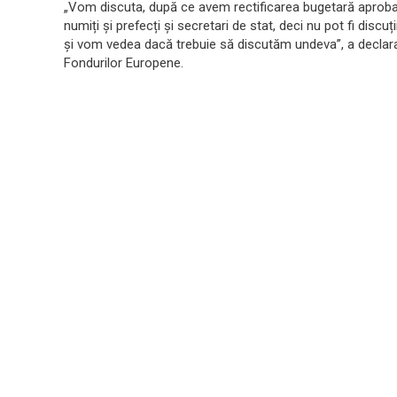
„Vom discuta, după ce avem rectificarea bugetară aprobată
numiți și prefecți și secretari de stat, deci nu pot fi disc
și vom vedea dacă trebuie să discutăm undeva”, a declarat Cî
Fondurilor Europene.