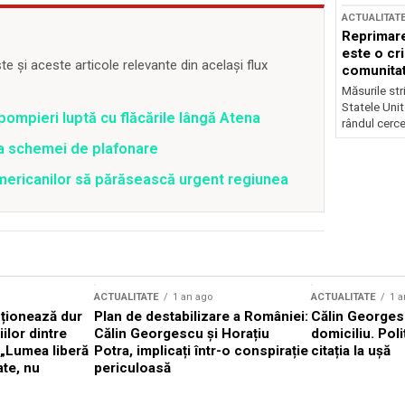
ACTUALITAT
Reprimare
este o cri
 și aceste articole relevante din același flux
comunitate
Măsurile stri
Statele Unit
pompieri luptă cu flăcările lângă Atena
rândul cerce
ea schemei de plafonare
mericanilor să părăsească urgent regiunea
ACTUALITATE
1 an ago
ACTUALITATE
1 a
cționează dur
Plan de destabilizare a României:
Călin Georgesc
ilor dintre
Călin Georgescu și Horațiu
domiciliu. Poli
 „Lumea liberă
Potra, implicați într-o conspirație
citația la ușă
ate, nu
periculoasă