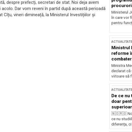
programul
, despre prefecți, secretari de stat. Noi deja avem
procurori
uții acolo. Dar vom reveni în partid după această perioadă
Ministerul Ju
țu, vineri dimineață, la Ministerul Investițiilor și
în care vor f
pentru funcți
ACTUALITAT
Ministrul
reforme î
combaterea
Ministra Med
declarat că
viitoare să 
ACTUALITAT
De ce nu 
doar pentr
superioar
🇳🇴🇷🇴 No
ce nu studii
diferența, ci