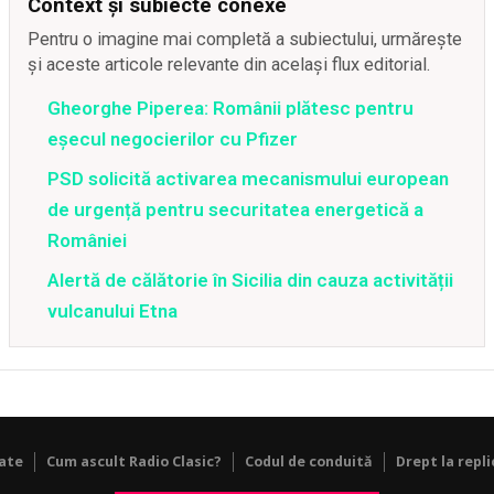
Context și subiecte conexe
Pentru o imagine mai completă a subiectului, urmărește
și aceste articole relevante din același flux editorial.
Gheorghe Piperea: Românii plătesc pentru
eșecul negocierilor cu Pfizer
PSD solicită activarea mecanismului european
de urgență pentru securitatea energetică a
României
Alertă de călătorie în Sicilia din cauza activității
vulcanului Etna
tate
Cum ascult Radio Clasic?
Codul de conduită
Drept la repli