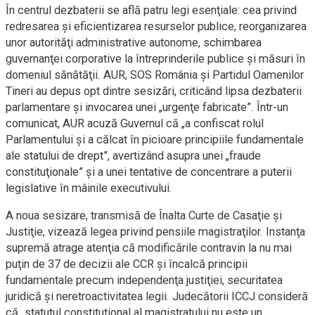
În centrul dezbaterii se află patru legi esenţiale: cea privind
redresarea şi eficientizarea resurselor publice, reorganizarea
unor autorităţi administrative autonome, schimbarea
guvernanţei corporative la întreprinderile publice şi măsuri în
domeniul sănătăţii. AUR, SOS România şi Partidul Oamenilor
Tineri au depus opt dintre sesizări, criticând lipsa dezbaterii
parlamentare şi invocarea unei „urgenţe fabricate”. Într-un
comunicat, AUR acuză Guvernul că „a confiscat rolul
Parlamentului şi a călcat în picioare principiile fundamentale
ale statului de drept”, avertizând asupra unei „fraude
constituţionale” şi a unei tentative de concentrare a puterii
legislative în mâinile executivului.
A noua sesizare, transmisă de Înalta Curte de Casaţie şi
Justiţie, vizează legea privind pensiile magistraţilor. Instanţa
supremă atrage atenţia că modificările contravin la nu mai
puţin de 37 de decizii ale CCR şi încalcă principii
fundamentale precum independenţa justiţiei, securitatea
juridică şi neretroactivitatea legii. Judecătorii ICCJ consideră
că „statutul constituţional al magistratului nu este un