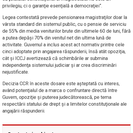
privilegiu, ci o garanţie esenţială a democraţiei”.
Legea contestată prevede pensionarea magistraţilor doar la
vârsta standard din sistemul public, cu o pensie de serviciu
de 55% din media veniturilor brute din ultimele 60 de luni, fără
a putea depăşi 70% din venitul net din ultima lună de
activitate. Guvernul a inclus acest act normativ printre cele
cinci adoptate prin angajarea răspunderii, însă atât opoziţia,
cât şi ICCJ avertizează că schimbările ar submina
independenţa sistemului judiciar şi ar crea discriminări
nejustificate.
Decizia CCR în aceste dosare este aşteptată cu interes,
având potenţialul de a marca o confruntare directă între
Guvern, opoziţie şi puterea judecătorească, pe tema
respectării statului de drept şi a limitelor constituţionale ale
angajării răspunderii.