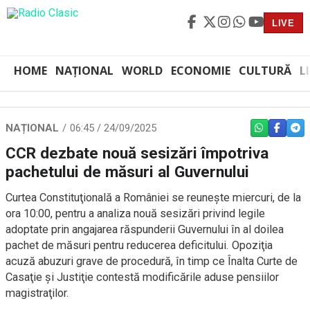
LIVE
HOME
NAȚIONAL
WORLD
ECONOMIE
CULTURĂ
L
NAȚIONAL
06:45 / 24/09/2025
WHATSAPP
FACEBO
TEL
CCR dezbate nouă sesizări împotriva
pachetului de măsuri al Guvernului
Curtea Constituţională a României se reuneşte miercuri, de la
ora 10:00, pentru a analiza nouă sesizări privind legile
adoptate prin angajarea răspunderii Guvernului în al doilea
pachet de măsuri pentru reducerea deficitului. Opoziţia
acuză abuzuri grave de procedură, în timp ce Înalta Curte de
Casaţie şi Justiţie contestă modificările aduse pensiilor
magistraţilor.