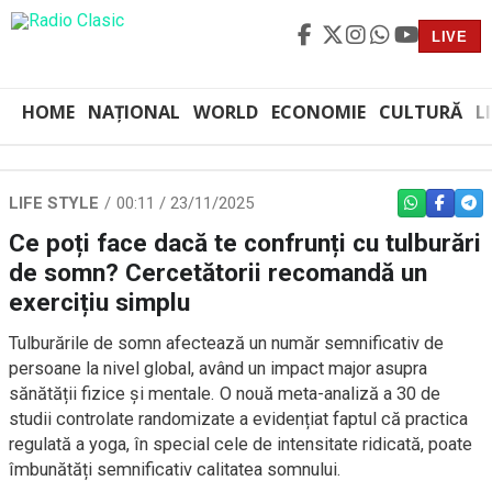
LIVE
HOME
NAȚIONAL
WORLD
ECONOMIE
CULTURĂ
L
LIFE STYLE
00:11 / 23/11/2025
WHATSAPP
FACEBO
TEL
Ce poți face dacă te confrunți cu tulburări
de somn? Cercetătorii recomandă un
exercițiu simplu
Tulburările de somn afectează un număr semnificativ de
persoane la nivel global, având un impact major asupra
sănătății fizice și mentale. O nouă meta-analiză a 30 de
studii controlate randomizate a evidențiat faptul că practica
regulată a yoga, în special cele de intensitate ridicată, poate
îmbunătăți semnificativ calitatea somnului.