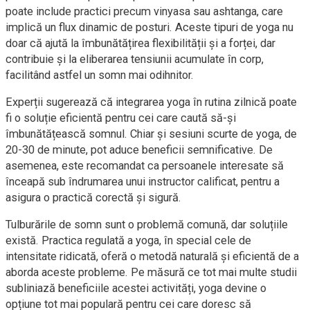
poate include practici precum vinyasa sau ashtanga, care
implică un flux dinamic de posturi. Aceste tipuri de yoga nu
doar că ajută la îmbunătățirea flexibilității și a forței, dar
contribuie și la eliberarea tensiunii acumulate în corp,
facilitând astfel un somn mai odihnitor.
Experții sugerează că integrarea yoga în rutina zilnică poate
fi o soluție eficientă pentru cei care caută să-și
îmbunătățească somnul. Chiar și sesiuni scurte de yoga, de
20-30 de minute, pot aduce beneficii semnificative. De
asemenea, este recomandat ca persoanele interesate să
înceapă sub îndrumarea unui instructor calificat, pentru a
asigura o practică corectă și sigură.
Tulburările de somn sunt o problemă comună, dar soluțiile
există. Practica regulată a yoga, în special cele de
intensitate ridicată, oferă o metodă naturală și eficientă de a
aborda aceste probleme. Pe măsură ce tot mai multe studii
subliniază beneficiile acestei activități, yoga devine o
opțiune tot mai populară pentru cei care doresc să