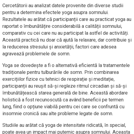
Cercetătorii au analizat datele provenite din diverse studii
pentru a determina efectele yoga asupra somnului.
Rezultatele au arătat că participanții care au practicat yoga au
raportat o îmbunătățire considerabilă a calității somnului,
comparativ cu cei care nu au participat la astfel de activități.
Această practică nu doar că ajută la relaxare, dar contribuie și
la reducerea stresului și anxietății, factori care adesea
agravează problemele de somn.
Yoga se dovedește a fi o alternativă eficientă la tratamentele
tradiționale pentru tulburările de somn. Prin combinarea
exercițiilor fizice cu tehnici de respirație și meditație,
participanții au reușit să-și regleze ritmul circadian și să-și
îmbunătățească starea generală de bine. Această abordare
holistică a fost recunoscută ca având beneficii pe termen
lung, fiind o opțiune viabilă pentru cei care se confruntă cu
insomnie cronică sau alte probleme legate de somn.
Studiile au arătat că yoga de intensitate ridicată, în special,
poate avea un impact mai puternic asupra somnului. Aceasta