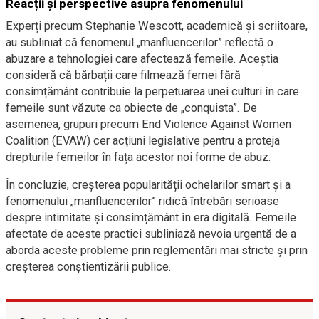
Reacții și perspective asupra fenomenului
Experți precum Stephanie Wescott, academică și scriitoare,
au subliniat că fenomenul „manfluencerilor” reflectă o
abuzare a tehnologiei care afectează femeile. Aceștia
consideră că bărbații care filmează femei fără
consimțământ contribuie la perpetuarea unei culturi în care
femeile sunt văzute ca obiecte de „conquista”. De
asemenea, grupuri precum End Violence Against Women
Coalition (EVAW) cer acțiuni legislative pentru a proteja
drepturile femeilor în fața acestor noi forme de abuz.
În concluzie, creșterea popularității ochelarilor smart și a
fenomenului „manfluencerilor” ridică întrebări serioase
despre intimitate și consimțământ în era digitală. Femeile
afectate de aceste practici subliniază nevoia urgentă de a
aborda aceste probleme prin reglementări mai stricte și prin
creșterea conștientizării publice.