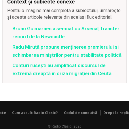
Context și subiecte conexe
Pentru o imagine mai completă a subiectului, urmărește
și aceste articole relevante din același flux editorial.
Bruno Guimaraes a semnat cu Arsenal, transfer
record de la Newcastle
Radu Miruță propune menținerea premierului și
schimbarea miniștrilor pentru stabilitate politică
Conturi rusești au amplificat discursul de
extremă dreaptă în criza migrației din Ceuta
tate
Cum ascult Radio Clasic?
Codul de conduită
Drept la repli
© Radio Clasic, 2026