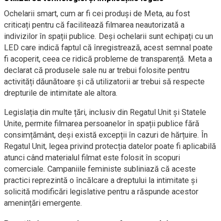
Ochelarii smart, cum ar fi cei produși de Meta, au fost
criticați pentru că facilitează filmarea neautorizată a
indivizilor în spații publice. Deși ochelarii sunt echipați cu un
LED care indică faptul că înregistrează, acest semnal poate
fi acoperit, ceea ce ridică probleme de transparență. Meta a
declarat că produsele sale nu ar trebui folosite pentru
activități dăunătoare și că utilizatorii ar trebui să respecte
drepturile de intimitate ale altora.
Legislația din multe țări, inclusiv din Regatul Unit și Statele
Unite, permite filmarea persoanelor în spații publice fără
consimțământ, deși există excepții în cazuri de hărțuire. În
Regatul Unit, legea privind protecția datelor poate fi aplicabilă
atunci când materialul filmat este folosit în scopuri
comerciale. Campaniile feministe subliniază că aceste
practici reprezintă o încălcare a dreptului la intimitate și
solicită modificări legislative pentru a răspunde acestor
amenințări emergente.