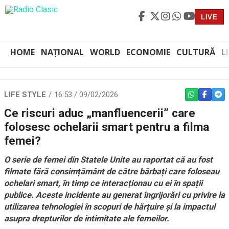
LIVE
HOME
NAȚIONAL
WORLD
ECONOMIE
CULTURĂ
L
LIFE STYLE
16:53 / 09/02/2026
WHATSAPP
FACEBO
TEL
Ce riscuri aduc „manfluencerii” care
folosesc ochelarii smart pentru a filma
femei?
O serie de femei din Statele Unite au raportat că au fost
filmate fără consimțământ de către bărbați care foloseau
ochelari smart, în timp ce interacționau cu ei în spații
publice. Aceste incidente au generat îngrijorări cu privire la
utilizarea tehnologiei în scopuri de hărțuire și la impactul
asupra drepturilor de intimitate ale femeilor.