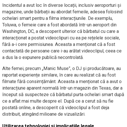
Incidentul a avut loc în diverse locații, inclusiv aeroporturi și
magazine, unde bărbații au abordat femeile, adesea folosind
ochelari smart pentru a filma interacțiunile. De exemplu,
Toluwa, o femeie care a fost abordată într-un aeroport din
Washington, DC, a descoperit ulterior că bărbatul cu care a
interacționat a postat videoclipuri cu ea pe rețelele sociale,
fără a-i cere permisiunea. Aceasta a menționat că a fost
contactată de persoane care i-au arătat videoclipul, ceea ce
a dus la o expunere publică necontrolată.
Alte femei, precum „Manic Muse”, o DJ și producătoare, au
raportat experiențe similare, în care au realizat că au fost
filmate fără consimțământ. Aceasta a menționat că a avut o
interacțiune aparent normală într-un magazin din Texas, dar a
început să suspecteze că bărbatul purta ochelari smart după
ce a aflat mai multe despre el. După ce a cerut să nu fie
postată online, a descoperit că videoclipul a fost deja
distribuit, atingând milioane de vizualizări.
Utilizarea tehnologiei și implicațiile legale