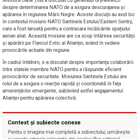
Ministra Oana Țoiu a discutat cu generalul Grynkewich
despre determinarea NATO de a asigura descurajarea și
apărarea în regiunea Mării Negre. Aceste discuții au avut loc
în contextul misiunii NATO Santinela Estului/Eastern Sentry,
care a fost lansată pentru a contracara încălcările spațiului
aerian aliat. Această misiune are ca scop întărirea securității
și apărării pe Flancul Estic al Alianței, având în vedere
provocările actuale din regiune.
În cadrul întâlnirii, s-a discutat despre importanța colaborării
între statele membre NATO pentru a răspunde eficient
provocărilor de securitate. Misiunea Santinela Estului are
rolul de a asigura o reacție rapidă și coordonată în fața
amenințărilor emergente, subliniind astfel angajamentul
Alianței pentru apărarea colectivă.
Context și subiecte conexe
Pentru o imagine mai completă a subiectului, urmărește