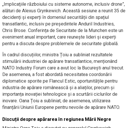
„Implicaţiile războiului cu sisteme autonome, inclusiv drone”,
alături de Alexus Grynkewich. Această sesiune a reunit 35 de
decidenți și experți în domeniul securității din spațiul
transatlantic, inclusiv pe președintele Anduril Industries,
Chris Brose. Conferința de Securitate de la Munchen este un
eveniment anual important, care reunește lideri și experți
pentru a discuta despre problemele de securitate globală.
În cadrul discuțiilor, ministra Țoiu a subliniat rezultatele
stimulării industriei de apărare transatlantice, menționând
NATO Industry Forum care a avut loc la București anul trecut.
De asemenea, a fost abordată necesitatea coordonării
diplomatice sporite pe Flancul Estic, oportunitățile pentru
industria de apărare românească și a aliaților, precum și
importanța inovației tehnologice și a scurtării ciclurilor de
inovare. Oana Țoiu a subliniat, de asemenea, utilizarea
finanțării Uniunii Europene pentru nevoile de apărare NATO.
Discuții despre apărarea în regiunea Mării Negre