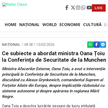
LIVE
HOME
NAȚIONAL
WORLD
ECONOMIE
CULTURĂ
L
NAȚIONAL
08:58 / 15/02/2026
WHATSAPP
FACEBO
TEL
Ce subiecte a abordat ministra Oana Țoiu
la Conferința de Securitate de la Munchen
Ministra Afacerilor Externe, Oana Țoiu, a avut o intervenție
principală la Conferința de Securitate de la Munchen,
discutând cu Alexus Grynkewich, comandantul Suprem al
Forțelor Aliate din Europa, despre implicațiile războiului cu
sisteme autonome și despre apărarea în regiunea Mării
Negre.
Oana Țoiu a deschis lucrările sesiunii de lucru intitulată