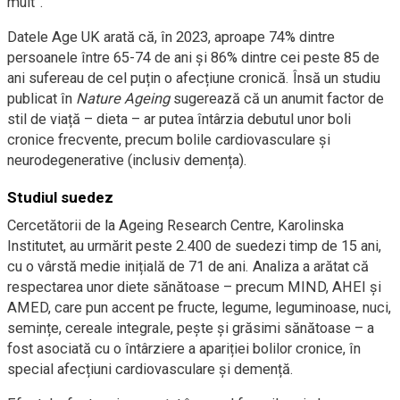
mult”.
Datele Age UK arată că, în 2023, aproape 74% dintre
persoanele între 65-74 de ani și 86% dintre cei peste 85 de
ani sufereau de cel puțin o afecțiune cronică. Însă un studiu
publicat în
Nature Ageing
sugerează că un anumit factor de
stil de viață – dieta – ar putea întârzia debutul unor boli
cronice frecvente, precum bolile cardiovasculare și
neurodegenerative (inclusiv demența).
Studiul suedez
Cercetătorii de la Ageing Research Centre, Karolinska
Institutet, au urmărit peste 2.400 de suedezi timp de 15 ani,
cu o vârstă medie inițială de 71 de ani. Analiza a arătat că
respectarea unor diete sănătoase – precum MIND, AHEI și
AMED, care pun accent pe fructe, legume, leguminoase, nuci,
semințe, cereale integrale, pește și grăsimi sănătoase – a
fost asociată cu o întârziere a apariției bolilor cronice, în
special afecțiuni cardiovasculare și demență.