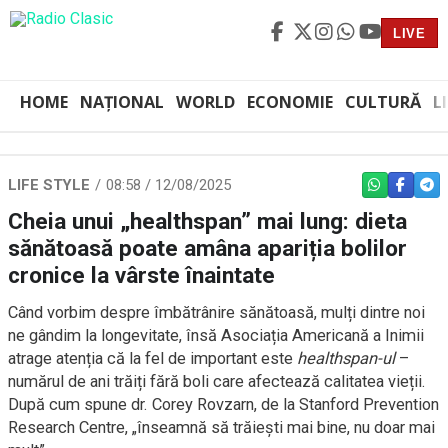
LIVE
HOME
NAȚIONAL
WORLD
ECONOMIE
CULTURĂ
L
LIFE STYLE
08:58 / 12/08/2025
WHATSAPP
FACEBO
TEL
Cheia unui „healthspan” mai lung: dieta
sănătoasă poate amâna apariția bolilor
cronice la vârste înaintate
Când vorbim despre îmbătrânire sănătoasă, mulți dintre noi
ne gândim la longevitate, însă Asociația Americană a Inimii
atrage atenția că la fel de important este
healthspan-ul
–
numărul de ani trăiți fără boli care afectează calitatea vieții.
După cum spune dr. Corey Rovzarn, de la Stanford Prevention
Research Centre, „înseamnă să trăiești mai bine, nu doar mai