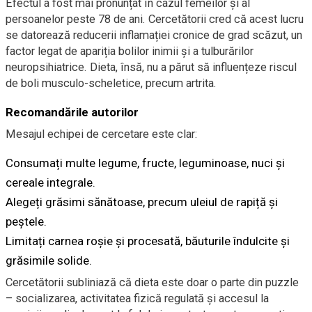
Efectul a fost mai pronunțat în cazul femeilor și al
persoanelor peste 78 de ani. Cercetătorii cred că acest lucru
se datorează reducerii inflamației cronice de grad scăzut, un
factor legat de apariția bolilor inimii și a tulburărilor
neuropsihiatrice. Dieta, însă, nu a părut să influențeze riscul
de boli musculo-scheletice, precum artrita.
Recomandările autorilor
Mesajul echipei de cercetare este clar:
Consumați multe legume, fructe, leguminoase, nuci și
cereale integrale.
Alegeți grăsimi sănătoase, precum uleiul de rapiță și
peștele.
Limitați carnea roșie și procesată, băuturile îndulcite și
grăsimile solide.
Cercetătorii subliniază că dieta este doar o parte din puzzle
– socializarea, activitatea fizică regulată și accesul la