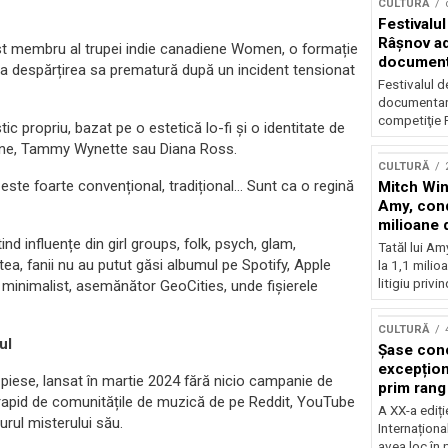
CULTURĂ
Festivalul
Râşnov a
, fost membru al trupei indie canadiene Women, o formație
documenta
la despărțirea sa prematură după un incident tensionat
premieră
Festivalul d
documentare
competiţie F
ic propriu, bazat pe o estetică lo-fi și o identitate de
Cline, Tammy Wynette sau Diana Ross.
CULTURĂ
g este foarte convențional, tradițional… Sunt ca o regină
Mitch Win
Amy, cond
milioane 
litigiu pie
ind influențe din girl groups, folk, psych, glam,
Tatăl lui A
ea, fanii nu au putut găsi albumul pe Spotify, Apple
la 1,1 milio
litigiu privin
e minimalist, asemănător GeoCities, unde fișierele
CULTURĂ
ul
Șase con
excepționa
piese, lansat în martie 2024 fără nicio campanie de
prim rang
rapid de comunitățile de muzică de pe Reddit, YouTube
internați
A XX-a ediți
urul misterului său.
orchestra
Internaționa
prestigiu
avea loc în 