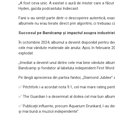
„A fost ceva unic. A existat o aură de mister care a făcut 
Hyden, gazda podcastului Indiecast.
Fanii s-au simțit parte dintr-o descoperire autentică, exa
albumele nu erau livrate direct prin algoritmi, ci trebuiau c
Succesul pe Bandcamp și impactul asupra industrie
În octombrie 2024, albumul a devenit disponibil pentru d
cele mai vândute materiale ale anului. Apoi, în februarie 202
explodat.
„Imediat a devenit unul dintre cele mai bine vândute albume
Bandcamp și fondator al labelului independent First Word
Pe lângă aprecierea din partea fanilor, „Diamond Jubilee” a
✅ Pitchfork i-a acordat nota 9.1, cel mai mare rating pentr
✅ The Guardian l-a desemnat al doilea cel mai bun album al
✅ Publicații influente, precum Aquarium Drunkard, l-au des
și mai bună a muzicii independente”.