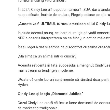
Turneul anulat și viitorul incert
În 2024, Cindy Lee a început un turneu în SUA, dar a anu
nespecificate. Înainte de anulare, Flegel postase pe site-u
„Acesta va fi ULTIMUL turneu american al lui Cindy L
În ciuda acestui anunț, cei care au reușit să vadă concerte
NPR a descris interpretarea sa ca fiind „un act de măiestri
Însă Flegel a dat și semne de disconfort cu faima crescân
„Mă simt ca un animal într-o cușcă”.
Această reticență în fața succesului a menținut Cindy Lee 
mainstream și tendințele moderne.
„Poate că unele lucruri sunt menite să rămână doar pentru
Hyden.
Cindy Lee și lecția „Diamond Jubilee”
Cazul Cindy Lee arată că, într-o lume dominată de consum
de marketing tradiționale.