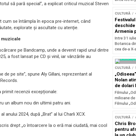
totul să pară special”, a explicat criticul muzical Steven
Concursu
CULTURĂ
Festivalu
ct cum se întâmpla în epoca pre-internet, când
deschide 
ăutate, explorate și ascultate cu atenție.
Armenia pr
patrimoniu
Intre 31 iul
i muzicale
august, l
Botanica di
Bucuresti
cea de-a X-a
escărcare pe Bandcamp, unde a devenit rapid unul dintre
5, a fost lansat pe CD și vinil, iar vânzările au
CULTURĂ
„Odiseea”
 de pe site”, spune Aly Gillani, reprezentant al
Nolan ati
 Records.
de dolari 
 primit recenzii excepționale:
Filmului „Od
milioane de 
u un album nou din ultimii patru ani.
Filmului „Od
 anului 2024, după „Brat” al lui Charli XCX.
CULTURĂ
Chris Bro
cris drept „o întoarcere la o eră mai ciudată, mai cool
pentru afr
la un clu