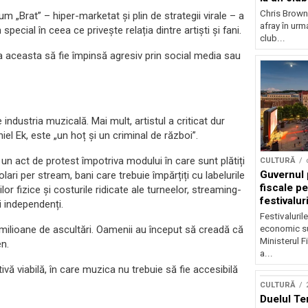
Chris Brown
 „Brat” – hiper-marketat și plin de strategii virale – a
afray în urma
pecial în ceea ce privește relația dintre artiști și fani.
club...
a aceasta să fie împinsă agresiv prin social media sau
ndustria muzicală. Mai mult, artistul a criticat dur
el Ek, este „un hoț și un criminal de război”.
un act de protest împotriva modului în care sunt plătiți
CULTURĂ
Guvernul 
dolari per stream, bani care trebuie împărțiți cu labelurile
fiscale pe
lor fizice și costurile ridicate ale turneelor, streaming-
festivalur
i independenți.
Festivaluril
economic su
in milioane de ascultări. Oamenii au început să creadă că
Ministerul F
en.
a...
vă viabilă, în care muzica nu trebuie să fie accesibilă
CULTURĂ
Duelul Te