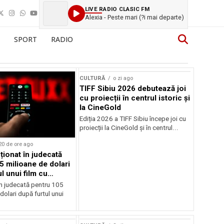
LIVE RADIO CLASIC FM
Alexia - Peste mari (?i mai departe)
SPORT
RADIO
CULTURĂ
o zi ago
TIFF Sibiu 2026 debutează joi
cu proiecții în centrul istoric și
la CineGold
Ediția 2026 a TIFF Sibiu începe joi cu
proiecții la CineGold și în centrul...
20 de ore ago
cționat în judecată
5 milioane de dolari
l unui film cu
Cage
în judecată pentru 105
dolari după furtul unui