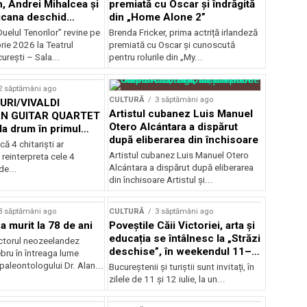
, Andrei Mihalcea și
premiată cu Oscar și îndrăgită
icana deschid
din „Home Alone 2”
 Musical
uelul Tenorilor” revine pe
Brenda Fricker, prima actriță irlandeză
nza la TNB
ie 2026 la Teatrul
premiată cu Oscar și cunoscută
urești – Sala...
pentru rolurile din „My...
2 săptămâni ago
CULTURĂ
3 săptămâni ago
RI/VIVALDI
Artistul cubanez Luis Manuel
N GUITAR QUARTET
Otero Alcántara a dispărut
la drum în primul
după eliberarea din închisoare
țional
că 4 chitarişti ar
Artistul cubanez Luis Manuel Otero
 reinterpreta cele 4
Alcántara a dispărut după eliberarea
de...
din închisoare Artistul și...
3 săptămâni ago
CULTURĂ
3 săptămâni ago
a murit la 78 de ani
Poveștile Căii Victoriei, arta și
educația se întâlnesc la „Străzi
actorul neozeelandez
deschise”, în weekendul 11–
bru în întreaga lume
12 iulie
 paleontologului Dr. Alan...
Bucureștenii și turiștii sunt invitați, în
zilele de 11 și 12 iulie, la un...