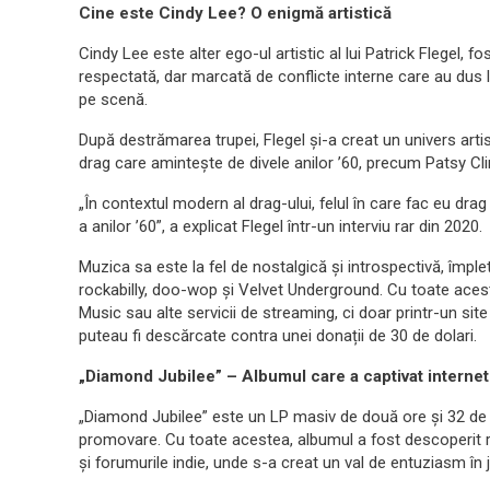
Cine este Cindy Lee? O enigmă artistică
Cindy Lee este alter ego-ul artistic al lui Patrick Flegel
respectată, dar marcată de conflicte interne care au dus 
pe scenă.
După destrămarea trupei, Flegel și-a creat un univers artist
drag care amintește de divele anilor ’60, precum Patsy 
„În contextul modern al drag-ului, felul în care fac eu dra
a anilor ’60”, a explicat Flegel într-un interviu rar din 2020.
Muzica sa este la fel de nostalgică și introspectivă, împlet
rockabilly, doo-wop și Velvet Underground. Cu toate acest
Music sau alte servicii de streaming, ci doar printr-un sit
puteau fi descărcate contra unei donații de 30 de dolari.
„Diamond Jubilee” – Albumul care a captivat internet
„Diamond Jubilee” este un LP masiv de două ore și 32 de 
promovare. Cu toate acestea, albumul a fost descoperit 
și forumurile indie, unde s-a creat un val de entuziasm în j