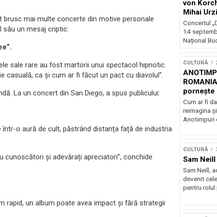
von Korch
Mihai Urz
lat brusc mai multe concerte din motive personale
stagiunea
Concertul „D
l său un mesaj criptic:
Extravaga
14 septembr
Național Buc
ee”.
CULTURĂ
le sale rare au fost martorii unui spectacol hipnotic.
ANOTIMPU
e casuală, ca și cum ar fi făcut un pact cu diavolul”.
ROMANIA
pornește 
dă. La un concert din San Diego, a spus publicului:
turneu na
Cum ar fi da
reimagina şi
Anotimpuri 
într-o aură de cult, păstrând distanța față de industria
CULTURĂ
 cunoscători și adevărați apreciatori”, conchide
Sam Neill 
Sam Neill, 
devenit cele
pentru rolul
 rapid, un album poate avea impact și fără strategii