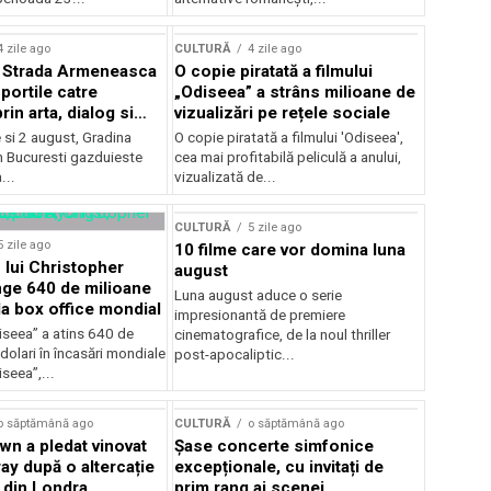
lui Enescu 2026
4 zile ago
CULTURĂ
4 zile ago
l Strada Armeneasca
O copie piratată a filmului
portile catre
„Odiseea” a strâns milioane de
in arta, dialog si
vizualizări pe rețele sociale
, intre 31 iulie si 2
ie si 2 august, Gradina
O copie piratată a filmului 'Odiseea',
a Gradina Botanica din
n Bucuresti gazduieste
cea mai profitabilă peliculă a anului,
...
vizualizată de...
CULTURĂ
5 zile ago
5 zile ago
10 filme care vor domina luna
 lui Christopher
august
nge 640 de milioane
Luna august aduce o serie
la box office mondial
impresionantă de premiere
iseea” a atins 640 de
cinematografice, de la noul thriller
dolari în încasări mondiale
post-apocaliptic...
iseea”,...
o săptămână ago
CULTURĂ
o săptămână ago
wn a pledat vinovat
Șase concerte simfonice
ay după o altercație
excepționale, cu invitați de
b din Londra
prim rang ai scenei