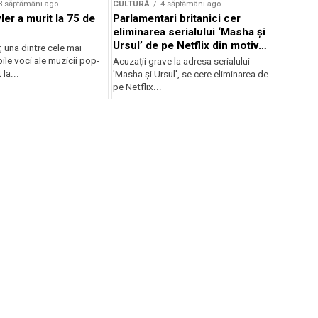
3 săptămâni ago
CULTURĂ
4 săptămâni ago
er a murit la 75 de
Parlamentari britanici cer
eliminarea serialului ‘Masha și
Ursul’ de pe Netflix din motive
, una dintre cele mai
de propagandă
le voci ale muzicii pop-
Acuzații grave la adresa serialului
 la...
'Masha și Ursul', se cere eliminarea de
pe Netflix...