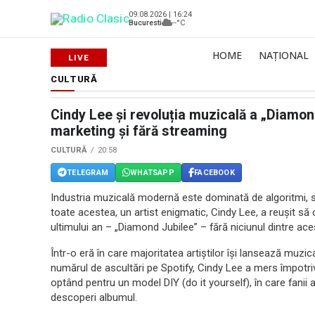
09.08.2026 | 16:24
Bucuresti
--°C
HOME
NAȚIONAL
CULTURĂ
Cindy Lee și revoluția muzicală a „Diamon
marketing și fără streaming
CULTURĂ
20:58
TELEGRAM
WHATSAPP
FACEBOOK
Industria muzicală modernă este dominată de algoritmi, 
toate acestea, un artist enigmatic, Cindy Lee, a reușit să
ultimului an – „Diamond Jubilee” – fără niciunul dintre 
Într-o eră în care majoritatea artiștilor își lansează muz
numărul de ascultări pe Spotify, Cindy Lee a mers împotri
optând pentru un model DIY (do it yourself), în care fanii 
descoperi albumul.