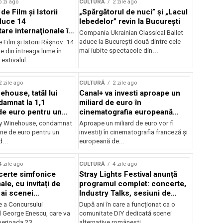
o zi ago
CULTURĂ
2 zile ago
 de Film şi Istorii
„Spărgătorul de nuci” și „Lacul
duce 14
lebedelor” revin la București
re internaţionale în
Compania Ukrainian Classical Ballet
aduce la București două dintre cele
e Film şi Istorii Râşnov: 14
mai iubite spectacole din...
 din întreaga lume în
estivalul...
2 zile ago
CULTURĂ
2 zile ago
ehouse, tatăl lui
Canal+ va investi aproape un
amnat la 1,1
miliard de euro în
de euro pentru un
cinematografia europeană
rdut
până în 2032
my Winehouse, condamnat
Aproape un miliard de euro vor fi
ane de euro pentru un
investiți în cinematografia franceză și
d...
europeană de...
4 zile ago
CULTURĂ
4 zile ago
certe simfonice
Stray Lights Festival anunță
le, cu invitați de
programul complet: concerte,
 ai scenei
Industry Talks, sesiuni de
onale și ansambluri
audiție și noi opțiuni de
e a Concursului
După ani în care a funcționat ca o
le românești de
participare pentru public
l George Enescu, care va
comunitate DIY dedicată scenei
, în programul
perioada 23...
alternative românești,...