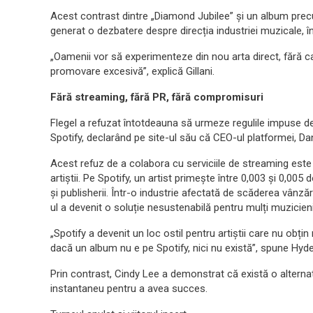
Acest contrast dintre „Diamond Jubilee” și un album precum
generat o dezbatere despre direcția industriei muzicale, în s
„Oamenii vor să experimenteze din nou arta direct, fără c
promovare excesivă”, explică Gillani.
Fără streaming, fără PR, fără compromisuri
Flegel a refuzat întotdeauna să urmeze regulile impuse de i
Spotify, declarând pe site-ul său că CEO-ul platformei, Dani
Acest refuz de a colabora cu serviciile de streaming este 
artiștii. Pe Spotify, un artist primește între 0,003 și 0,005 
și publisherii. Într-o industrie afectată de scăderea vânzări
ul a devenit o soluție nesustenabilă pentru mulți muzicien
„Spotify a devenit un loc ostil pentru artiștii care nu obț
dacă un album nu e pe Spotify, nici nu există”, spune Hyd
Prin contrast, Cindy Lee a demonstrat că există o alternati
instantaneu pentru a avea succes.