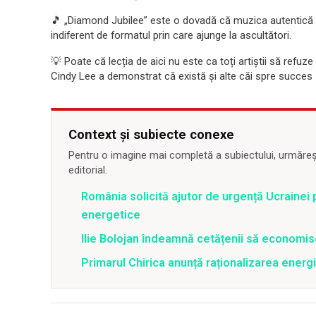
🎵 „Diamond Jubilee” este o dovadă că muzica autentică 
indiferent de formatul prin care ajunge la ascultători.
💡 Poate că lecția de aici nu este ca toți artiștii să refuze 
Cindy Lee a demonstrat că există și alte căi spre succes –
Context și subiecte conexe
Pentru o imagine mai completă a subiectului, urmărește
editorial.
România solicită ajutor de urgență Ucrainei p
energetice
Ilie Bolojan îndeamnă cetățenii să economis
Primarul Chirica anunță raționalizarea energi