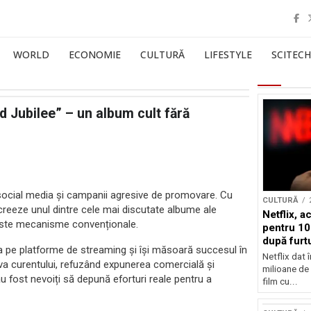
WORLD
ECONOMIE
CULTURĂ
LIFESTYLE
SCITECH
d Jubilee” – un album cult fără
social media și campanii agresive de promovare. Cu
CULTURĂ
 creeze unul dintre cele mai discutate albume ale
Netflix, a
aceste mecanisme convenționale.
pentru 10
după furtu
ica pe platforme de streaming și își măsoară succesul în
Nicolas 
Netflix dat 
va curentului, refuzând expunerea comercială și
milioane de 
au fost nevoiți să depună eforturi reale pentru a
film cu...