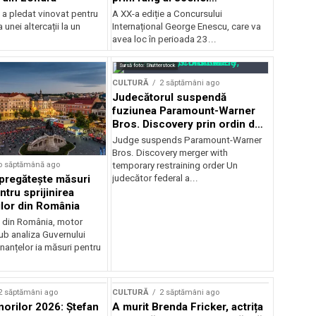
internaționale și ansambluri
 a pledat vinovat pentru
A XX-a ediție a Concursului
orchestrale românești de
 unei altercații la un
Internațional George Enescu, care va
prestigiu, în programul
avea loc în perioada 23...
Concursului Enescu 2026
Sursă foto: Shutterstock
CULTURĂ
2 săptămâni ago
Judecătorul suspendă
fuziunea Paramount-Warner
Bros. Discovery prin ordin de
restricție temporară
Judge suspends Paramount-Warner
Bros. Discovery merger with
o săptămână ago
temporary restraining order Un
pregătește măsuri
judecător federal a...
ntru sprijinirea
ilor din România
e din România, motor
b analiza Guvernului
inanțelor ia măsuri pentru
2 săptămâni ago
CULTURĂ
2 săptămâni ago
norilor 2026: Ștefan
A murit Brenda Fricker, actrița