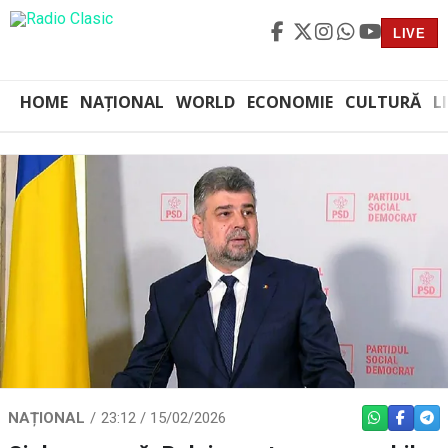
LIVE
HOME
NAȚIONAL
WORLD
ECONOMIE
CULTURĂ
L
NAȚIONAL
23:12 / 15/02/2026
WHATSAPP
FACEBO
TEL