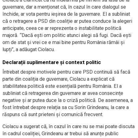
guvernare, dar a menționat că, în cazul în care dialogul se
închide, ar vota pentru ieșirea de la guvernare. El a subliniat
că o retragere a PSD din coaliție ar putea conduce la alegeri
anticipate, ceea ce ar reprezenta o instabilitate politică
majoră. “Dacă ești om politic atunci alegi să fugi. Dacă ești
om de stat și vrei ce e mai bine pentru România rămâi și
lupți”, a adăugat Ciolacu.
Declarații suplimentare și context politic
Întrebat despre motivele pentru care PSD continuă să facă
parte din coaliția de guvernare, Ciolacu a explicat că
stabilitatea politică este esențială pentru România. El a
subliniat că retragerea din guvernare ar avea consecințe
negative și ar putea duce la o criză politică. De asemenea, a
fost întrebat despre relația sa cu Sorin Grindeanu, la care a
răspuns că sunt prieteni și comunică frecvent.
Ciolacu a sugerat că, în cazul în care nu se mai poate discuta
în cadrul coaliției, Grindeanu ar trebui să anunțe public