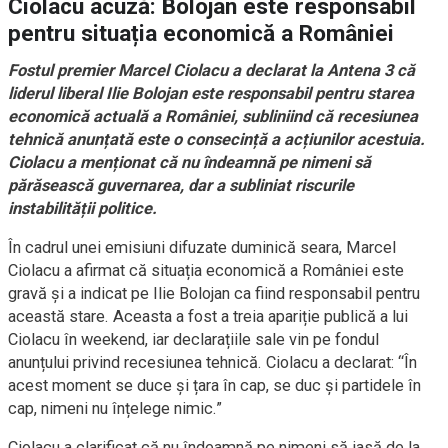
Ciolacu acuză: Bolojan este responsabil
pentru situația economică a României
Fostul premier Marcel Ciolacu a declarat la Antena 3 că
liderul liberal Ilie Bolojan este responsabil pentru starea
economică actuală a României, subliniind că recesiunea
tehnică anunțată este o consecință a acțiunilor acestuia.
Ciolacu a menționat că nu îndeamnă pe nimeni să
părăsească guvernarea, dar a subliniat riscurile
instabilității politice.
În cadrul unei emisiuni difuzate duminică seara, Marcel
Ciolacu a afirmat că situația economică a României este
gravă și a indicat pe Ilie Bolojan ca fiind responsabil pentru
această stare. Aceasta a fost a treia apariție publică a lui
Ciolacu în weekend, iar declarațiile sale vin pe fondul
anunțului privind recesiunea tehnică. Ciolacu a declarat: “În
acest moment se duce și țara în cap, se duc și partidele în
cap, nimeni nu înțelege nimic.”
Ciolacu a clarificat că nu îndeamnă pe nimeni să iasă de la