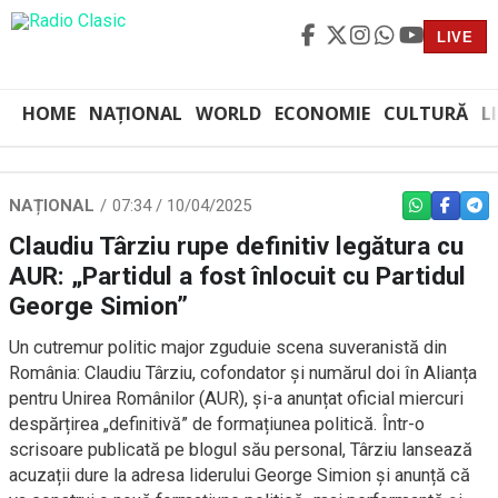
LIVE
HOME
NAȚIONAL
WORLD
ECONOMIE
CULTURĂ
L
NAȚIONAL
07:34 / 10/04/2025
WHATSAPP
FACEBO
TEL
Claudiu Târziu rupe definitiv legătura cu
AUR: „Partidul a fost înlocuit cu Partidul
George Simion”
Un cutremur politic major zguduie scena suveranistă din
România: Claudiu Târziu, cofondator și numărul doi în Alianța
pentru Unirea Românilor (AUR), și-a anunțat oficial miercuri
despărțirea „definitivă” de formațiunea politică. Într-o
scrisoare publicată pe blogul său personal, Târziu lansează
acuzații dure la adresa liderului George Simion și anunță că