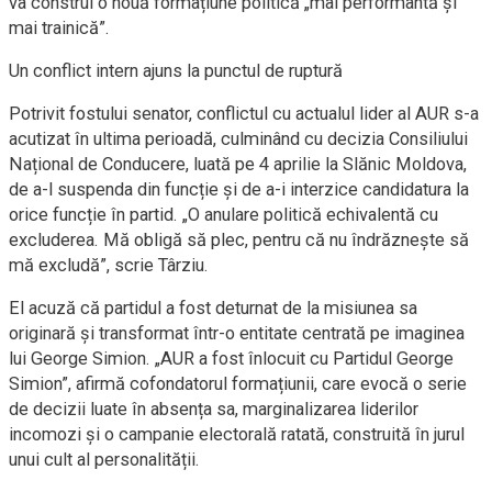
va construi o nouă formațiune politică „mai performantă și
mai trainică”.
Un conflict intern ajuns la punctul de ruptură
Potrivit fostului senator, conflictul cu actualul lider al AUR s-a
acutizat în ultima perioadă, culminând cu decizia Consiliului
Național de Conducere, luată pe 4 aprilie la Slănic Moldova,
de a-l suspenda din funcție și de a-i interzice candidatura la
orice funcție în partid. „O anulare politică echivalentă cu
excluderea. Mă obligă să plec, pentru că nu îndrăznește să
mă excludă”, scrie Târziu.
El acuză că partidul a fost deturnat de la misiunea sa
originară și transformat într-o entitate centrată pe imaginea
lui George Simion. „AUR a fost înlocuit cu Partidul George
Simion”, afirmă cofondatorul formațiunii, care evocă o serie
de decizii luate în absența sa, marginalizarea liderilor
incomozi și o campanie electorală ratată, construită în jurul
unui cult al personalității.