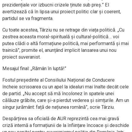
prezidențiale vor izbucni crizele ținute sub preș.” El
avertizează că în lipsa unui proiect politic clar și coerent,
partidul se va fragmenta.
Cu toate acestea, Târziu nu se retrage din viața politică. „Cu
zestrea aceasta moral-spirituală și cultural-politică… voi
putea clădi o altă formațiune politică, mai performantă și mai
trainică”, promite el, anunțând implicit lansarea unui nou
proiect suveranist.
Mesajul final: „Rămân în luptă!”
Fostul președinte al Consiliului Național de Conducere
încheie scrisoarea cu un apel la idealuri mai înalte decât cele
de partid. „Nu accept să mă încolonez în spatele unei
călăuze grăbite, care și-a pierdut vederea și simțurile. Am un
singur jurământ: față de națiunea română”, scrie Târziu.
Despărțirea sa oficială de AUR reprezintă cea mai gravă
criză internă a formațiunii de la înființare încoace și deschide