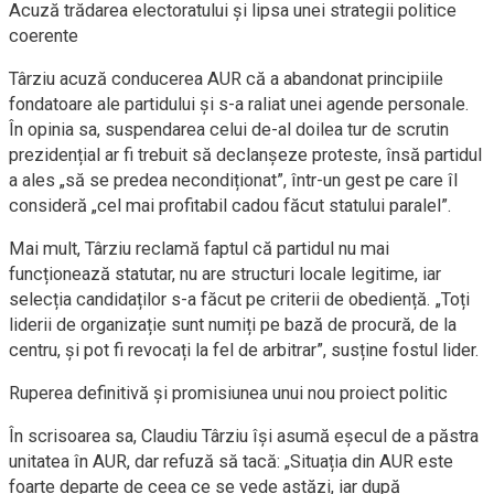
Acuză trădarea electoratului și lipsa unei strategii politice
coerente
Târziu acuză conducerea AUR că a abandonat principiile
fondatoare ale partidului și s-a raliat unei agende personale.
În opinia sa, suspendarea celui de-al doilea tur de scrutin
prezidențial ar fi trebuit să declanșeze proteste, însă partidul
a ales „să se predea necondiționat”, într-un gest pe care îl
consideră „cel mai profitabil cadou făcut statului paralel”.
Mai mult, Târziu reclamă faptul că partidul nu mai
funcționează statutar, nu are structuri locale legitime, iar
selecția candidaților s-a făcut pe criterii de obediență. „Toți
liderii de organizație sunt numiți pe bază de procură, de la
centru, și pot fi revocați la fel de arbitrar”, susține fostul lider.
Ruperea definitivă și promisiunea unui nou proiect politic
În scrisoarea sa, Claudiu Târziu își asumă eșecul de a păstra
unitatea în AUR, dar refuză să tacă: „Situația din AUR este
foarte departe de ceea ce se vede astăzi, iar după