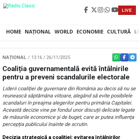
LIVE
HOME
NAȚIONAL
WORLD
ECONOMIE
CULTURĂ
L
NAȚIONAL
13:16 / 26/11/2025
WHATSAPP
FACEBO
TEL
Coaliția guvernamentală evită întâlnirile
pentru a preveni scandalurile electorale
Liderii coaliției de guvernare din România au decis să nu se
reunească săptămâna viitoare, alegând să evite posibilele
scandaluri în preajma alegerilor pentru primăria Capitalei.
Această decizie vine pe fondul unor discuții delicate legate
de măsurile economice și de buget, care ar putea influența
percepția publicului înainte de scrutin.
Decizia strategică a coaliției: evitarea întâlnirilor