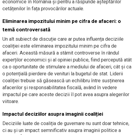
economice în România și pentru a răspunde așteptărilor
cetățenilor în fața provocărilor actuale.
Eliminarea impozitului minim pe cifra de afaceri: o
temă controversată
Un alt subiect de discuție care ar putea influența deciziile
coaliției este eliminarea impozitului minim pe cifra de
afaceri. Această măsură a stârnit controverse în rândul
experților economici și al opiniei publice, fiind percepută atât
ca o oportunitate de stimulare a mediului de afaceri, cât și ca
o potențială pierdere de venituri la bugetul de stat. Liderii
coaliției trebuie să găsească un echilibru între susținerea
afacerilor și responsabilitatea fiscală, având în vedere
impactul pe care aceste decizii îl pot avea asupra alegerilor
viitoare.
Impactul deciziilor asupra imaginii coaliției
Deciziile luate de coaliția de guvernare nu sunt doar tehnice,
ci au și un impact semnificativ asupra imaginii politice a