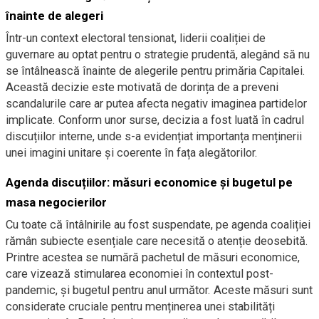
înainte de alegeri
Într-un context electoral tensionat, liderii coaliției de
guvernare au optat pentru o strategie prudentă, alegând să nu
se întâlnească înainte de alegerile pentru primăria Capitalei.
Această decizie este motivată de dorința de a preveni
scandalurile care ar putea afecta negativ imaginea partidelor
implicate. Conform unor surse, decizia a fost luată în cadrul
discuțiilor interne, unde s-a evidențiat importanța menținerii
unei imagini unitare și coerente în fața alegătorilor.
Agenda discuțiilor: măsuri economice și bugetul pe
masa negocierilor
Cu toate că întâlnirile au fost suspendate, pe agenda coaliției
rămân subiecte esențiale care necesită o atenție deosebită.
Printre acestea se numără pachetul de măsuri economice,
care vizează stimularea economiei în contextul post-
pandemic, și bugetul pentru anul următor. Aceste măsuri sunt
considerate cruciale pentru menținerea unei stabilități