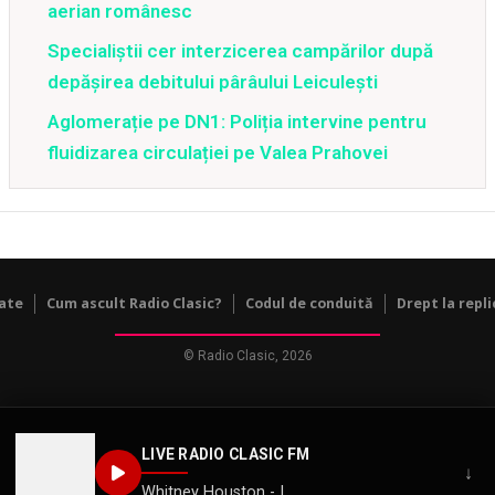
aerian românesc
Specialiștii cer interzicerea campărilor după
depășirea debitului pârâului Leiculești
Aglomerație pe DN1: Poliția intervine pentru
fluidizarea circulației pe Valea Prahovei
tate
Cum ascult Radio Clasic?
Codul de conduită
Drept la repli
© Radio Clasic, 2026
LIVE RADIO CLASIC FM
↓
Whitney Houston - I