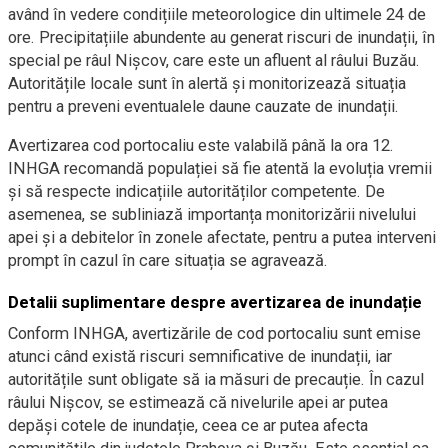
având în vedere condițiile meteorologice din ultimele 24 de
ore. Precipitațiile abundente au generat riscuri de inundații, în
special pe râul Nișcov, care este un afluent al râului Buzău.
Autoritățile locale sunt în alertă și monitorizează situația
pentru a preveni eventualele daune cauzate de inundații.
Avertizarea cod portocaliu este valabilă până la ora 12.
INHGA recomandă populației să fie atentă la evoluția vremii
și să respecte indicațiile autorităților competente. De
asemenea, se subliniază importanța monitorizării nivelului
apei și a debitelor în zonele afectate, pentru a putea interveni
prompt în cazul în care situația se agravează.
Detalii suplimentare despre avertizarea de inundație
Conform INHGA, avertizările de cod portocaliu sunt emise
atunci când există riscuri semnificative de inundații, iar
autoritățile sunt obligate să ia măsuri de precauție. În cazul
râului Nișcov, se estimează că nivelurile apei ar putea
depăși cotele de inundație, ceea ce ar putea afecta