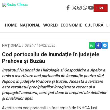
LIVE
HOME
NAȚIONAL
WORLD
ECONOMIE
CULTURĂ
L
NAȚIONAL
08:24 / 16/02/2026
WHATSAPP
FACEBO
TEL
Cod portocaliu de inundație în județele
Prahova și Buzău
Institutul Național de Hidrologie și Gospodărire a Apelor a
emis o avertizare cod portocaliu de inundație pentru râul
Nișcov, în județele Prahova și Buzău. Această avertizare
este rezultatul precipitațiilor înregistrate recent și a
propagării acestora, care pot duce la creșteri ale debitelor
și nivelurilor apei.
Avertizarea cod portocaliu a fost emisă de INHGA luni,