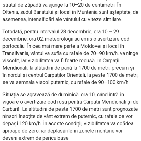
stratul de zăpadă va ajunge la 10–20 de centimetri. În
Oltenia, sudul Banatului și local în Muntenia sunt așteptate, de
asemenea, intensificări ale vântului cu viteze similare.
Totodată, pentru intervalul 28 decembrie, ora 10 – 29
decembrie, ora 02, meteorologii au emis o avertizare cod
portocaliu. În cea mai mare parte a Moldovei și local în
Transilvania, vântul va sufla cu rafale de 70–90 km/h, va ninge
viscolit, iar vizibilitatea va fi foarte redusă. În Carpații
Meridionali, la altitudini de până la 1700 de metri, precum și
în nordul și centrul Carpaților Orientali, la peste 1700 de metri,
se va semnala viscol puternic, cu rafale de 90–100 km/h.
Situația se agravează de duminică, ora 10, când intră în
vigoare o avertizare cod roșu pentru Carpații Meridionali și de
Curbură. La altitudini de peste 1700 de metri sunt prognozate
ninsori însoțite de vânt extrem de puternic, cu rafale ce vor
depăși 120 km/h. În aceste condiții, vizibilitatea va scădea
aproape de zero, iar deplasările în zonele montane vor
deveni extrem de periculoase.