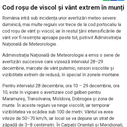
Cod roșu de viscol și vânt extrem în munți
România intră sub incidența unor avertizări meteo severe:
duminică, mai multe regiuni vor trece de la cod portocaliu la
cod roșu de vânt și viscol, iar în restul țării intensificările de
vânt vor fi resimțite aproape peste tot, potrivit Administrația
Națională de Meteorologie.
Administrația Națională de Meteorologie a emis o serie de
avertizări succesive care vizează intervalul 28–29
decembrie, marcate de vânt puternic, ninsori viscolite și
vizibilitate extrem de redusă, în special în zonele montane.
Pentru intervalul 28 decembrie, ora 10 – 29 decembrie, ora
10, este în vigoare o avertizare cod galben pentru
Maramureș, Transilvania, Moldova, Dobrogea și zona de
munte. În aceste regiuni va ninge viscolit, iar temporar
vizibilitatea va scădea sub 100 de metri. Vântul va avea
viteze de 50–70 km/h, iar local se va depune un strat de
zăpadă de 3–8 centimetri. În Carpații Orientali și Meridionali,