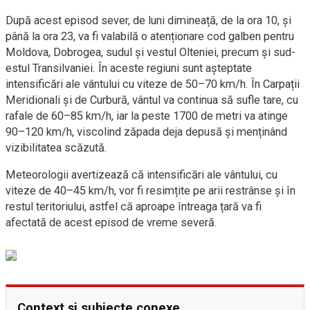
După acest episod sever, de luni dimineață, de la ora 10, și
până la ora 23, va fi valabilă o atenționare cod galben pentru
Moldova, Dobrogea, sudul și vestul Olteniei, precum și sud-
estul Transilvaniei. În aceste regiuni sunt așteptate
intensificări ale vântului cu viteze de 50–70 km/h. În Carpații
Meridionali și de Curbură, vântul va continua să sufle tare, cu
rafale de 60–85 km/h, iar la peste 1700 de metri va atinge
90–120 km/h, viscolind zăpada deja depusă și menținând
vizibilitatea scăzută.
Meteorologii avertizează că intensificări ale vântului, cu
viteze de 40–45 km/h, vor fi resimțite pe arii restrânse și în
restul teritoriului, astfel că aproape întreaga țară va fi
afectată de acest episod de vreme severă.
Context și subiecte conexe