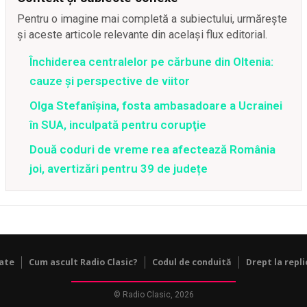
Pentru o imagine mai completă a subiectului, urmărește
și aceste articole relevante din același flux editorial.
Închiderea centralelor pe cărbune din Oltenia:
cauze și perspective de viitor
Olga Stefanîşina, fosta ambasadoare a Ucrainei
în SUA, inculpată pentru corupţie
Două coduri de vreme rea afectează România
joi, avertizări pentru 39 de județe
tate
Cum ascult Radio Clasic?
Codul de conduită
Drept la repli
© Radio Clasic, 2026