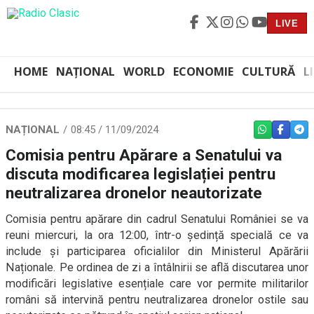
LIVE
HOME
NAȚIONAL
WORLD
ECONOMIE
CULTURĂ
L
NAȚIONAL
08:45 / 11/09/2024
WHATSAPP
FACEBO
TEL
Comisia pentru Apărare a Senatului va
discuta modificarea legislației pentru
neutralizarea dronelor neautorizate
Comisia pentru apărare din cadrul Senatului României se va
reuni miercuri, la ora 12:00, într-o ședință specială ce va
include și participarea oficialilor din Ministerul Apărării
Naționale. Pe ordinea de zi a întâlnirii se află discutarea unor
modificări legislative esențiale care vor permite militarilor
români să intervină pentru neutralizarea dronelor ostile sau