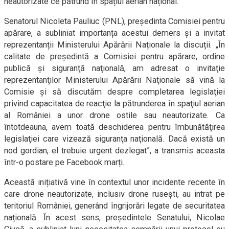
neautorizate ce pătrund în spațiul aerian național.
Senatorul Nicoleta Pauliuc (PNL), președinta Comisiei pentru
apărare, a subliniat importanța acestui demers și a invitat
reprezentanții Ministerului Apărării Naționale la discuții. „În
calitate de preşedintă a Comisiei pentru apărare, ordine
publică şi siguranţă naţională, am adresat o invitaţie
reprezentanţilor Ministerului Apărării Naţionale să vină la
Comisie şi să discutăm despre completarea legislaţiei
privind capacitatea de reacţie la pătrunderea în spaţiul aerian
al României a unor drone ostile sau neautorizate. Ca
întotdeauna, avem toată deschiderea pentru îmbunătăţirea
legislaţiei care vizează siguranţa naţională. Dacă există un
nod gordian, el trebuie urgent dezlegat”, a transmis aceasta
într-o postare pe Facebook marți.
Această inițiativă vine în contextul unor incidente recente în
care drone neautorizate, inclusiv drone rusești, au intrat pe
teritoriul României, generând îngrijorări legate de securitatea
națională. În acest sens, președintele Senatului, Nicolae