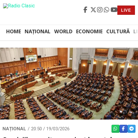
LIVE
HOME
NAȚIONAL
WORLD
ECONOMIE
CULTURĂ
L
NAȚIONAL
20:50 / 19/03/2026
WHATSAPP
FACEBO
TEL