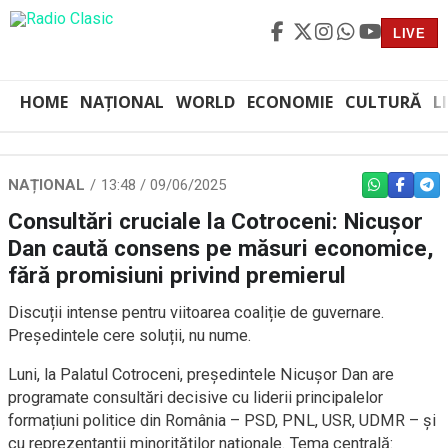
LIVE
HOME
NAȚIONAL
WORLD
ECONOMIE
CULTURĂ
L
NAȚIONAL
13:48 / 09/06/2025
WHATSAPP
FACEBO
TEL
Consultări cruciale la Cotroceni: Nicușor
Dan caută consens pe măsuri economice,
fără promisiuni privind premierul
Discuții intense pentru viitoarea coaliție de guvernare.
Președintele cere soluții, nu nume.
Luni, la Palatul Cotroceni, președintele Nicușor Dan are
programate consultări decisive cu liderii principalelor
formațiuni politice din România – PSD, PNL, USR, UDMR – și
cu reprezentanții minorităților naționale. Tema centrală: