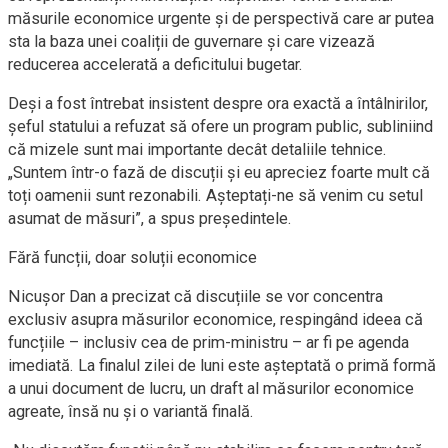
măsurile economice urgente și de perspectivă care ar putea
sta la baza unei coaliții de guvernare și care vizează
reducerea accelerată a deficitului bugetar.
Deși a fost întrebat insistent despre ora exactă a întâlnirilor,
șeful statului a refuzat să ofere un program public, subliniind
că mizele sunt mai importante decât detaliile tehnice.
„Suntem într-o fază de discuții și eu apreciez foarte mult că
toți oamenii sunt rezonabili. Așteptați-ne să venim cu setul
asumat de măsuri”, a spus președintele.
Fără funcții, doar soluții economice
Nicușor Dan a precizat că discuțiile se vor concentra
exclusiv asupra măsurilor economice, respingând ideea că
funcțiile – inclusiv cea de prim-ministru – ar fi pe agenda
imediată. La finalul zilei de luni este așteptată o primă formă
a unui document de lucru, un draft al măsurilor economice
agreate, însă nu și o variantă finală.