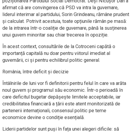
poziționarea Partidului Social Democrat. Deși Nicușor Dan a
afirmat că are convingerea că PSD va intra la guvernare,
liderul interimar al partidului, Sorin Grindeanu, rămâne prudent
și calculat. Potrivit acestuia, toate opțiunile rămân pe masă:
de la intrarea într-o coaliție de guvernare, până la susținerea
unui guvern minoritar sau chiar trecerea în opoziție.
În acest context, consultările de la Cotroceni capătă o
importanță capitală nu doar pentru viitorul imediat al
guvernării, ci și pentru echilibrul politic general.
România, între deficit și decizie
Întâlnirile de luni vor fi definitorii pentru felul în care va arăta
noul guvern și programul său economic. Într-o perioadă în
care deficitul bugetar depășește limitele acceptabile, iar
credibilitatea financiară a țării este atent monitorizată de
partenerii internaționali, consensul politic pe teme
economice devine o condiție esențială.
Liderii partidelor sunt puși în fața unei alegeri dificile: să