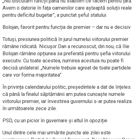
„Nu discutăm funcții până nu stabilim ce facem pentru țară.
Avem o datorie în fața oamenilor care așteaptă soluții reale
pentru deficitul bugetar”, a punctat șeful statului.
Bolojan, favorit pentru funcția de premier – dar nu e decisiv
Totuși, presiunea politică în jurul numelui viitorului premier
rămâne ridicată. Nicușor Dan a recunoscut, din nou, că Ilie
Bolojan rămâne opțiunea sa preferată pentru șefia viitorului
executiv. Cu toate acestea, numirea acestuia nu poate fi
decisă unilateral: „Numele trebuie agreat de toate partidele
care vor forma majoritatea”.
În privința calendarului politic, președintele a dat de înțeles
că până la finalul săptămânii am putea cunoaște numele
viitorului premier, iar învestirea guvernului s-ar putea realiza
în următoarele zece zile.
PSD, cu un picior în guvernare și altul în opoziție
Unul dintre cele mai urmărite puncte ale zilei este