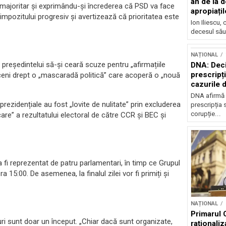
an de la d
majoritar și exprimându-și încrederea că PSD va face
apropiațil
mpozitului progresiv și avertizează că prioritatea este
Ion Iliescu,
decesul său
NAȚIONAL
reședintelui să-și ceară scuze pentru „afirmațiile
DNA: Deci
prescripți
oceni drept o „mascaradă politică” care acoperă o „nouă
cazurile 
DNA afirmă 
 prezidențiale au fost „lovite de nulitate” prin excluderea
prescripția s
corupție...
re” a rezultatului electoral de către CCR și BEC și
a fi reprezentat de patru parlamentari, în timp ce Grupul
 15:00. De asemenea, la finalul zilei vor fi primiți și
NAȚIONAL
Primarul 
uri sunt doar un început. „Chiar dacă sunt organizate,
raționaliz