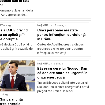
ecesul său în fața
or
 comemorat la un an de la
 Aproape un an de...
17 ore ago
NAȚIONAL
17 ore ago
zia CJUE privind
Cinci persoane arestate
a se aplică și în
pentru infracţiuni cu violenţă
de corupție
în Brăila
că decizia CJUE privind
Curtea de Apel Bucureşti a dispus
e aplică și în cazurile de
arestarea a cinci persoane pentru
infracţiuni cu violenţă...
NAȚIONAL
o zi ago
Băsescu cere lui Nicușor Dan
să declare stare de urgență în
criza energetică
Traian Băsescu solicită intervenția lui
Nicușor Dan în criza energetică Fostul
președinte Traian Băsescu...
o zi ago
Chirica anunță
area energiei