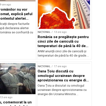
9 ore ago
 românilor nu vor
tomat, explică șeful
ontextul alertei
e
icații despre facturile
pă declararea alertei
NAȚIONAL
13 ore ago
România se confruntă cu
România se pregătește pentru
cinci zile de caniculă cu
temperaturi de până la 40 de
grade
ANM anunță cinci zile de caniculă și
temperaturi de până la 40 de grade...
NAȚIONAL
17 ore ago
Oana Țoiu discută cu
omologul ucrainean despre
aprovizionarea cu energie din
Ucraina
Oana Țoiu a discutat cu omologul
ucrainean despre aprovizionarea cu
energie din Ucraina Ministra...
13 ore ago
cu, comemorat la un