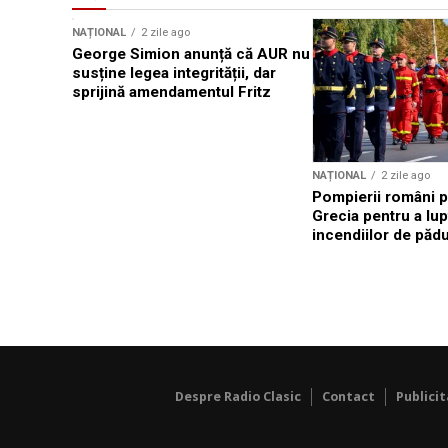
NAȚIONAL
2 zile ago
George Simion anunță că AUR nu
susține legea integrității, dar
sprijină amendamentul Fritz
NAȚIONAL
2 zile ago
Pompierii români p
Grecia pentru a lup
incendiilor de păd
Despre Radio Clasic
Contact
Publici