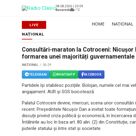
08.08.2026 | 20:09
Bucuresti
--°C
HOME
NAȚIONAL
NAȚIONAL
Consultări-maraton la Cotroceni: Nicușor 
formarea unei majorități guvernamentale
NAȚIONAL
06:29
TELEGRAM
WHATSAPP
FACEBOOK
Partidele își stabilesc pozițiile. Bolojan, numele cel mai v
angajament. AUR și SOS boicotează.
Palatul Cotroceni devine, miercuri, scena unor consultări 
recent. Președintele Nicușor Dan a invitat toate formațiun
discuții privind criza politică și economică, în încercarea 
Întâlnirile au loc în baza art. 80 alin. (2) din Constituție, 
puterile statului și între stat și societate.