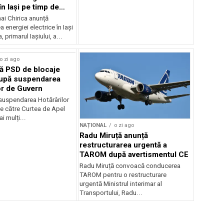
în Iași pe timp de
ai Chirica anunță
a energiei electrice în Iași
, primarul Iașiului, a...
o zi ago
ă PSD de blocaje
după suspendarea
or de Guvern
 suspendarea Hotărârilor
e către Curtea de Apel
i mulți...
NAȚIONAL
o zi ago
Radu Miruță anunță
restructurarea urgentă a
TAROM după avertismentul CE
Radu Miruță convoacă conducerea
TAROM pentru o restructurare
urgentă Ministrul interimar al
Transportului, Radu...