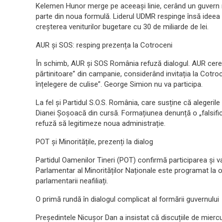
Kelemen Hunor merge pe aceeași linie, cerând un guvern 
parte din noua formulă. Liderul UDMR respinge însă ideea i
creșterea veniturilor bugetare cu 30 de miliarde de lei.
AUR și SOS: resping prezența la Cotroceni
În schimb, AUR și SOS România refuză dialogul. AUR cere p
părtinitoare” din campanie, considerând invitația la Cotr
înțelegere de culise”. George Simion nu va participa.
La fel și Partidul S.O.S. România, care susține că alegerile
Dianei Șoșoacă din cursă. Formațiunea denunță o „falsifica
refuză să legitimeze noua administrație.
POT și Minoritățile, prezenți la dialog
Partidul Oamenilor Tineri (POT) confirmă participarea și v
Parlamentar al Minorităților Naționale este programat la ora
parlamentarii neafiliați.
O primă rundă în dialogul complicat al formării guvernului
Președintele Nicușor Dan a insistat că discuțiile de mierc