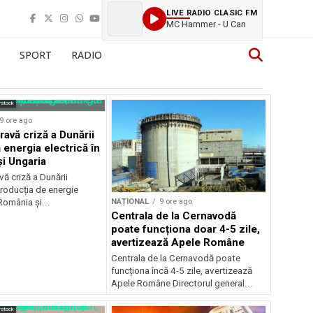
LIVE RADIO CLASIC FM
MC Hammer - U Can
SPORT
RADIO
rstock
9 ore ago
ravă criză a Dunării
 energia electrică în
i Ungaria
ă criză a Dunării
roducția de energie
NAȚIONAL
9 ore ago
 România și...
Centrala de la Cernavodă
poate funcționa doar 4-5 zile,
avertizează Apele Române
Centrala de la Cernavodă poate
funcționa încă 4-5 zile, avertizează
Apele Române Directorul general...
rstock