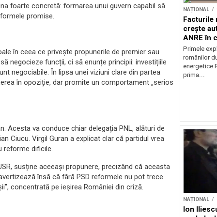
 una foarte concretă: formarea unui guvern capabil să
NAȚIONAL
eformele promise.
Facturile
crește au
ANRE în c
energetic
Primele expl
goale în ceea ce privește propunerile de premier sau
românilor du
ă negocieze funcții, ci să enunțe principii: investițiile
energetice 
unt negociabile. În lipsa unei viziuni clare din partea
prima...
ânerea în opoziție, dar promite un comportament „serios
olojan. Acesta va conduce chiar delegația PNL, alături de
n Ciucu. Virgil Guran a explicat clar că partidul vrea
 reforme dificile.
al USR, susține aceeași propunere, precizând că aceasta
 avertizează însă că fără PSD reformele nu pot trece
șii”, concentrată pe ieșirea României din criză.
NAȚIONAL
Ion Ilies