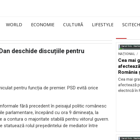
WORLD
ECONOMIE
CULTURĂ
LIFESTYLE
SCITECH
Sursă foto: Shutte
Dan deschide discuțiile pentru
NAȚIONAL
Cea mai g
afectează
România ș
Cea mai grav
afectează p
ehiculat pentru funcția de premier. PSD evită orice
electrică în
informale fără precedent în peisajul politic românesc
ile parlamentare, începând cu ora 9 dimineața, la
de a contura o majoritate stabilă pentru viitorul guvern.
care statuează rolul președintelui de mediator între
Sursă foto: Shutte