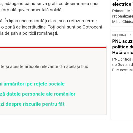
tului, adăugând că nu se va grăbi cu desemnarea unui
electrice 
o formulă guvernamentală solidă.
noapte
Primarul Mih
raționalizare
. În lipsa unei majorități clare și cu refuzuri ferme
Mihai Chirica
o zonă de incertitudine. Toți ochii sunt pe Cotroceni –
la de șah a politicii românești.
NAȚIONAL
PNL acuz
politice 
Hotărâril
PNL critică
de Guvern d
 și aceste articole relevante din același flux
București Ma
ni urmăritori pe rețele sociale
ză datele personale ale românilor
zi despre riscurile pentru făt