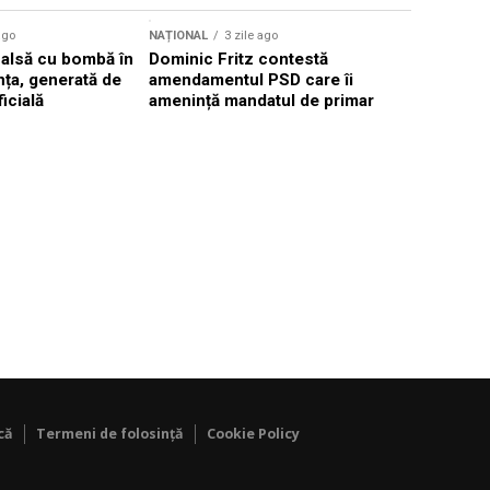
Sursă foto: Shutte
ago
NAȚIONAL
3 zile ago
NAȚIONAL
falsă cu bombă în
Dominic Fritz contestă
Valul de c
ța, generată de
amendamentul PSD care îi
România, 
ficială
amenință mandatul de primar
40°C în p
că
Termeni de folosință
Cookie Policy