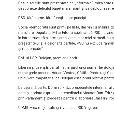
Deși discuțiile sunt prezentate ca „informale”, miza este
gestioneze deficitul bugetar alarmant și să deblocheze r
PSD: fără nume, fără funcții, doar principii
Social-democrații sunt primii pe listă, dar vin cu mâinile 
ministere. Deputatul Mihai Fifor a subliniat că PSD nu vine s
în infrastructură și protejarea veniturilor mici și medii nu s
președintelui și a celorlalte partide, PSD nu exclude răm
și responsabil”.
PNL și USR: Bolojan, premierul dorit
Liberalii și useriștii par aliniați în jurul unui nume: Ilie B
nume grele precum Adrian Veștea, Cătălin Predoiu și Cipria
un guvern majoritar și că Bolojan este omul potrivit pentru
De cealaltă parte, Dominic Fritz, președintele interimar 
este și dorința expresă a președintelui Nicușor Dan. Fritz
prin Parlament și pledează pentru o abordare „fără linii ro
UDMR: vrea majoritate și îl vede pe PSD în guvern