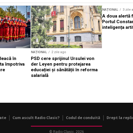
Sursă foto: Shutterstock
NAȚIONAL
3 zile 
A doua alertă 
Portul Constan
inteligența arti
NAȚIONAL
2 zile ago
leacă în
PSD cere sprijinul Ursulei von
ta împotriva
der Leyen pentru protejarea
ure
educației și sănătății în reforma
salarială
tate
Cum ascult Radio Clasic?
Codul de conduită
Drept la repli
© Radio Clasic, 2026