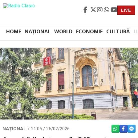
LIVE
HOME
NAȚIONAL
WORLD
ECONOMIE
CULTURĂ
L
NAȚIONAL
21:05 / 25/02/2026
WHATSAPP
FACEBO
TEL