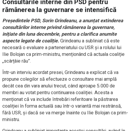
Consultările interne din PSD pentru
rămânerea la guvernare se intensifică
Președintele PSD, Sorin Grindeanu, a anunțat extinderea
consultărilor interne privind rămânerea la guvernare,
inițiate din luna decembrie, pentru a clarifica anumite
aspecte legate de coaliție.
Grindeanu a subliniat că este
necesară o evaluare a parteneriatului cu USR și a rolului lui
Ilie Bolojan ca prim-ministru, menționând că actuala coaliție
„scârțâie rău”.
Într-un interviu acordat presei, Grindeanu a explicat că va
propune colegilor să efectueze o consultare mai amplă
decât cea din vara anului trecut, când aproape 5.000 de
membri au votat pentru continuarea coaliției. Acesta a
menționat că va include întrebări referitoare la păstrarea
coaliției în forma actuală sau într-o variantă mai restrânsă,
fără USR, și dacă se va merge înainte cu Ilie Bolojan ca prim-
ministru.
Grindeanu a subliniat importanța acestei consultări, având în