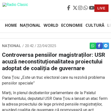
LIVE
HOME
NAȚIONAL
WORLD
ECONOMIE
CULTURĂ
L
NAȚIONAL
20:42 / 22/04/2025
WHATSAPP
FACEBO
TEL
Controversa pensiilor magistraților: USR
acuză neconstituționalitatea proiectului
adoptat de coaliția de guvernare
Oana Țoiu: „Este un truc electoral care nu rezolvă problema
pensiilor speciale”
Marți, în plenul dezbaterilor parlamentare de la Palatul
Parlamentului, deputatul USR Oana Țoiu a lansat un atac ferm
la adresa proiectului de lege privind pensiile magistraților,
acuzând coaliția de guvernare că promovează un act