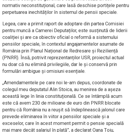
normativ neconstituțional, care lasă deschise portițele pentru
perpetuarea inechităților în sistemul de pensii speciale.
Legea, care a primit raport de adoptare din partea Comisiei
pentru muncă a Camerei Deputaților, este susținută de liderii
coaliției și are ca obiectiv oficial o reformă a sistemului
pensiilor speciale, în contextul angajamentelor asumate de
România prin Planul Național de Redresare și Reziliență
(PNRR). Însă, potrivit reprezentanților USR, proiectul actual
nu doar că nu elimină privilegiile, dar le și conservă prin
formulări ambigue și omisiuni esențiale.
„Amendamentele pe care noi le-am depus, coordonate de
colegul meu deputatul Alin Stoica, au menirea de a așeza
această lege în linia constituțională. Ce se întâmplă acum
este că avem 230 de milioane de euro din PNRR blocate
pentru că România nu a reușit să îndeplinească jalonul care
prevede eliminarea în viitor a pensiilor speciale și a
exceselor, care în acest moment permit o pensie specială
mai mare decât salariul în plată”, a declarat Oana Țoiu,