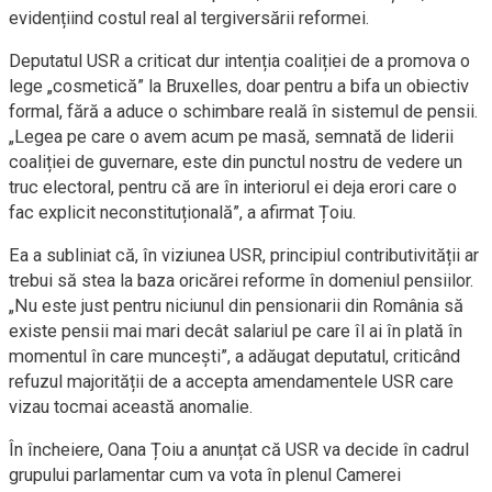
evidențiind costul real al tergiversării reformei.
Deputatul USR a criticat dur intenția coaliției de a promova o
lege „cosmetică” la Bruxelles, doar pentru a bifa un obiectiv
formal, fără a aduce o schimbare reală în sistemul de pensii.
„Legea pe care o avem acum pe masă, semnată de liderii
coaliției de guvernare, este din punctul nostru de vedere un
truc electoral, pentru că are în interiorul ei deja erori care o
fac explicit neconstituțională”, a afirmat Țoiu.
Ea a subliniat că, în viziunea USR, principiul contributivității ar
trebui să stea la baza oricărei reforme în domeniul pensiilor.
„Nu este just pentru niciunul din pensionarii din România să
existe pensii mai mari decât salariul pe care îl ai în plată în
momentul în care muncești”, a adăugat deputatul, criticând
refuzul majorității de a accepta amendamentele USR care
vizau tocmai această anomalie.
În încheiere, Oana Țoiu a anunțat că USR va decide în cadrul
grupului parlamentar cum va vota în plenul Camerei