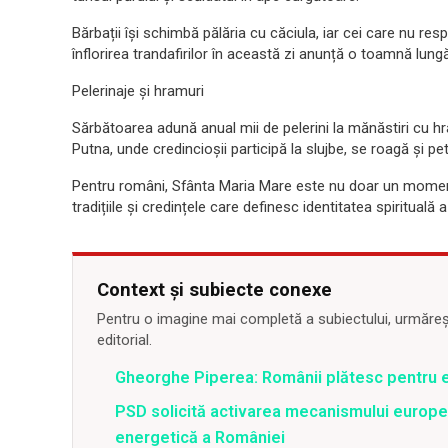
Bărbații își schimbă pălăria cu căciula, iar cei care nu resp
înflorirea trandafirilor în această zi anunță o toamnă lung
Pelerinaje și hramuri
Sărbătoarea adună anual mii de pelerini la mănăstiri cu hr
Putna, unde credincioșii participă la slujbe, se roagă și p
Pentru români, Sfânta Maria Mare este nu doar un moment d
tradițiile și credințele care definesc identitatea spirituală 
Context și subiecte conexe
Pentru o imagine mai completă a subiectului, urmărește
editorial.
Gheorghe Piperea: Românii plătesc pentru e
PSD solicită activarea mecanismului europe
energetică a României