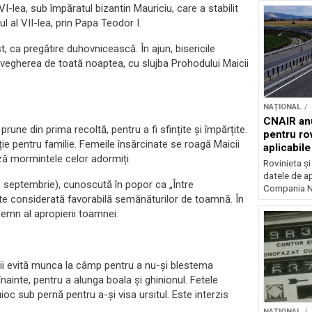
I-lea, sub împăratul bizantin Mauriciu, care a stabilit
l al VII-lea, prin Papa Teodor I.
t, ca pregătire duhovnicească. În ajun, bisericile
privegherea de toată noaptea, cu slujba Prohodului Maicii
NAȚIONAL
CNAIR anu
prune din prima recoltă, pentru a fi sfințite și împărțite.
pentru rov
ie pentru familie. Femeile însărcinate se roagă Maicii
aplicabil
ă mormintele celor adormiți.
Rovinieta ș
datele de apl
8 septembrie), cunoscută în popor ca „Între
Compania Na
ste considerată favorabilă semănăturilor de toamnă. În
emn al apropierii toamnei.
ii evită munca la câmp pentru a nu-și blestema
înainte, pentru a alunga boala și ghinionul. Fetele
oc sub pernă pentru a-și visa ursitul. Este interzis
NAȚIONAL