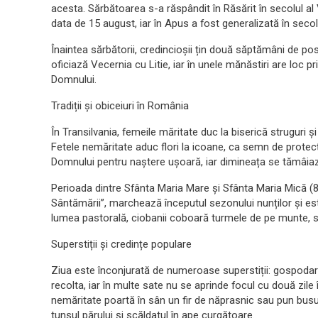
acesta. Sărbătoarea s-a răspândit în Răsărit în secolul al V
data de 15 august, iar în Apus a fost generalizată în secolu
Înaintea sărbătorii, credincioșii țin două săptămâni de pos
oficiază Vecernia cu Litie, iar în unele mănăstiri are loc 
Domnului.
Tradiții și obiceiuri în România
În Transilvania, femeile măritate duc la biserică struguri și 
Fetele nemăritate aduc flori la icoane, ca semn de protecț
Domnului pentru naștere ușoară, iar dimineața se tămâiaz
Perioada dintre Sfânta Maria Mare și Sfânta Maria Mică (
Sântămării”, marchează începutul sezonului nunților și e
lumea pastorală, ciobanii coboară turmele de pe munte, s
Superstiții și credințe populare
Ziua este înconjurată de numeroase superstiții: gospodar
recolta, iar în multe sate nu se aprinde focul cu două zile 
nemăritate poartă în sân un fir de năprasnic sau pun busui
tunsul părului și scăldatul în ape curgătoare.