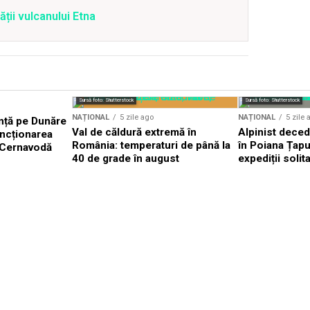
ății vulcanului Etna
Sursă foto: Shutterstock
Sursă foto: Shutterstock
NAȚIONAL
5 zile ago
NAȚIONAL
5 zile 
nță pe Dunăre
Val de căldură extremă în
Alpinist dece
uncționarea
România: temperaturi de până la
în Poiana Țapul
a Cernavodă
40 de grade în august
expediții solit