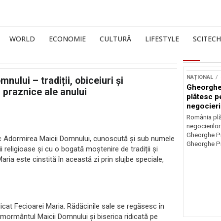
WORLD
ECONOMIE
CULTURĂ
LIFESTYLE
SCITECH
NAȚIONAL
ului – tradiții, obiceiuri și
Gheorghe
i praznice ale anului
plătesc p
negocieri
România plă
negocierilor
Gheorghe Pi
iesc Adormirea Maicii Domnului, cunoscută și sub numele
Gheorghe Pi
religioase și cu o bogată moștenire de tradiții și
ria este cinstită în această zi prin slujbe speciale,
.
cat Fecioarei Maria. Rădăcinile sale se regăsesc în
ă mormântul Maicii Domnului și biserica ridicată pe