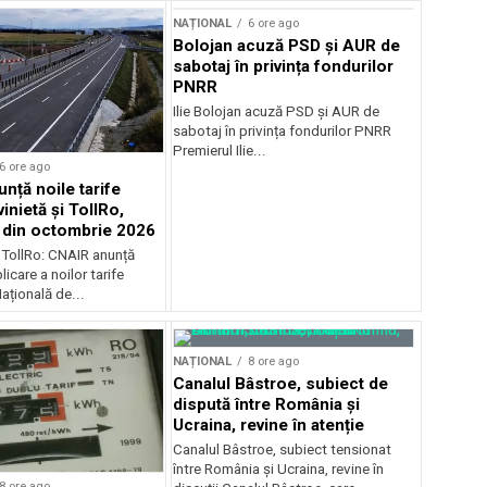
NAȚIONAL
6 ore ago
Bolojan acuză PSD și AUR de
sabotaj în privința fondurilor
PNRR
Ilie Bolojan acuză PSD și AUR de
sabotaj în privința fondurilor PNRR
Premierul Ilie...
6 ore ago
nță noile tarife
inietă și TollRo,
e din octombrie 2026
i TollRo: CNAIR anunță
icare a noilor tarife
țională de...
NAȚIONAL
8 ore ago
Canalul Bâstroe, subiect de
dispută între România și
Ucraina, revine în atenție
Canalul Bâstroe, subiect tensionat
între România și Ucraina, revine în
8 ore ago