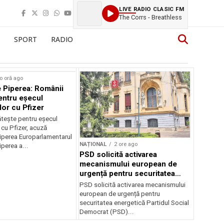
LIVE RADIO CLASIC FM
The Corrs - Breathless
SPORT
RADIO
o oră ago
 Piperea: Românii
entru eșecul
lor cu Pfizer
tește pentru eșecul
 cu Pfizer, acuză
perea Europarlamentarul
NAȚIONAL
2 ore ago
perea a...
PSD solicită activarea
mecanismului european de
urgență pentru securitatea
energetică a României
PSD solicită activarea mecanismului
european de urgență pentru
securitatea energetică Partidul Social
Democrat (PSD)...