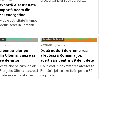
discuții Canalul Bâstroe, care...
xportă electricitate
importă seara din
zei energetice
 de electricitate în timpul
mporturi seara în România
..
rstock
Sursă foto: Shutterstock
o zi ago
NAȚIONAL
o zi ago
a centralelor pe
Două coduri de vreme rea
in Oltenia: cauze și
afectează România joi,
e de viitor
avertizări pentru 39 de județe
entralelor pe cărbune din
Două coduri de vreme rea afectează
nergetic Oltenia: cauze și
România joi, cu avertizări pentru 39
chiderea centralelor pe...
de județe...