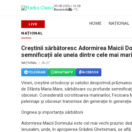
09.08.2026 | 16:58
Bucuresti
--°C
HOME
NAȚIONAL
NAȚIONAL
Creștinii sărbătoresc Adormirea Maicii Domn
semnificații ale uneia dintre cele mai mar
NAȚIONAL
06:27
TELEGRAM
WHATSAPP
FACEBOOK
Vineri, creștinii ortodocși și catolici deopotrivă prăznu
de Sfânta Maria Mare, sărbătoare cu profunde semnificații 
obiceiuri. Considerată ocrotitoarea marinarilor, Fecioara Ma
pelerinaje și obiceiuri transmise din generație în generație
Originea și importanța sărbătorii
Adormirea Maicii Domnului este cel mai vechi praznic dedi
Ierusalim, unde, în apropierea Grădinii Ghetsimani, se afl