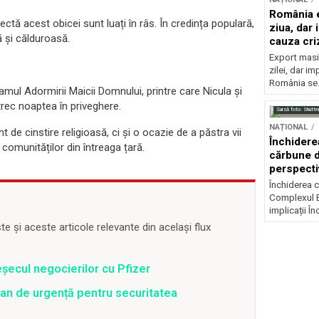
România e
ectă acest obicei sunt luați în râs. În credința populară,
ziua, dar 
ă și călduroasă.
cauza cri
Export masiv
zilei, dar i
România se.
amul Adormirii Maicii Domnului, printre care Nicula și
etrec noaptea în priveghere.
Sursă foto: Shutte
NAȚIONAL
e cinstire religioasă, ci și o ocazie de a păstra vii
Închidere
a comunităților din întreaga țară.
cărbune d
perspectiv
Închiderea c
Complexul E
implicații În
 și aceste articole relevante din același flux
șecul negocierilor cu Pfizer
an de urgență pentru securitatea