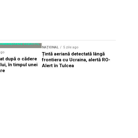
Sursă foto: Shutte
NAȚIONAL
5 zile ago
NAȚIONAL
ago
Țintă aeriană detectată lângă
Cea mai gr
dat după o cădere
frontiera cu Ucraina, alertă RO-
afectează 
ui, în timpul unei
Alert în Tulcea
România ș
are