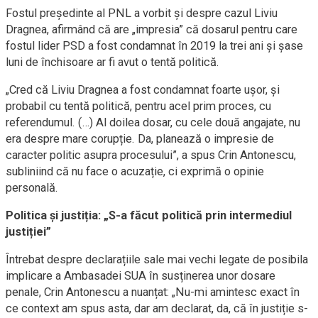
Fostul președinte al PNL a vorbit și despre cazul Liviu
Dragnea, afirmând că are „impresia” că dosarul pentru care
fostul lider PSD a fost condamnat în 2019 la trei ani și șase
luni de închisoare ar fi avut o tentă politică.
„Cred că Liviu Dragnea a fost condamnat foarte ușor, și
probabil cu tentă politică, pentru acel prim proces, cu
referendumul. (…) Al doilea dosar, cu cele două angajate, nu
era despre mare corupție. Da, planează o impresie de
caracter politic asupra procesului”, a spus Crin Antonescu,
subliniind că nu face o acuzație, ci exprimă o opinie
personală.
Politica și justiția: „S-a făcut politică prin intermediul
justiției”
Întrebat despre declarațiile sale mai vechi legate de posibila
implicare a Ambasadei SUA în susținerea unor dosare
penale, Crin Antonescu a nuanțat: „Nu-mi amintesc exact în
ce context am spus asta, dar am declarat, da, că în justiție s-