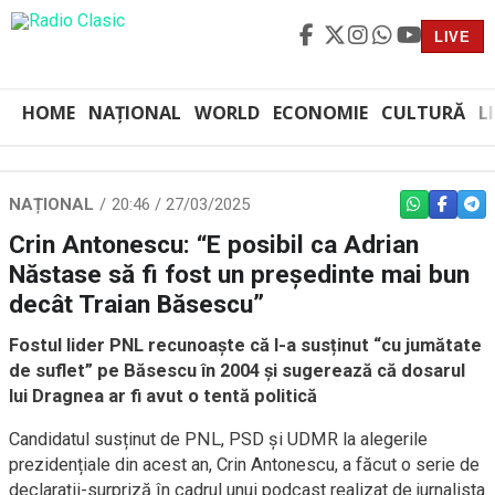
LIVE
HOME
NAȚIONAL
WORLD
ECONOMIE
CULTURĂ
L
NAȚIONAL
20:46 / 27/03/2025
WHATSAPP
FACEBO
TEL
Crin Antonescu: “E posibil ca Adrian
Năstase să fi fost un președinte mai bun
decât Traian Băsescu”
Fostul lider PNL recunoaște că l-a susținut “cu jumătate
de suflet” pe Băsescu în 2004 și sugerează că dosarul
lui Dragnea ar fi avut o tentă politică
Candidatul susținut de PNL, PSD și UDMR la alegerile
prezidențiale din acest an, Crin Antonescu, a făcut o serie de
declarații-surpriză în cadrul unui podcast realizat de jurnalista