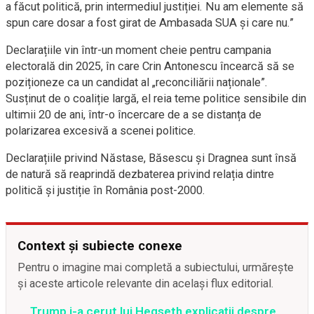
a făcut politică, prin intermediul justiției. Nu am elemente să
spun care dosar a fost girat de Ambasada SUA și care nu.”
Declarațiile vin într-un moment cheie pentru campania
electorală din 2025, în care Crin Antonescu încearcă să se
poziționeze ca un candidat al „reconciliării naționale”.
Susținut de o coaliție largă, el reia teme politice sensibile din
ultimii 20 de ani, într-o încercare de a se distanța de
polarizarea excesivă a scenei politice.
Declarațiile privind Năstase, Băsescu și Dragnea sunt însă
de natură să reaprindă dezbaterea privind relația dintre
politică și justiție în România post-2000.
Context și subiecte conexe
Pentru o imagine mai completă a subiectului, urmărește
și aceste articole relevante din același flux editorial.
Trump i-a cerut lui Hegseth explicații despre