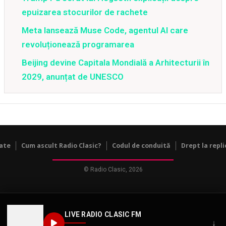
epuizarea stocurilor de rachete
Meta lansează Muse Code, agentul AI care
revoluționează programarea
Beijing devine Capitala Mondială a Arhitecturii în
2029, anunțat de UNESCO
tate
Cum ascult Radio Clasic?
Codul de conduită
Drept la repli
© Radio Clasic, 2026
LIVE RADIO CLASIC FM
↓