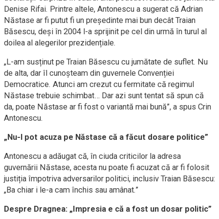
Denise Rifai. Printre altele, Antonescu a sugerat că Adrian
Năstase ar fi putut fi un președinte mai bun decât Traian
Băsescu, deși în 2004 l-a sprijinit pe cel din urmă în turul al
doilea al alegerilor prezidențiale.
„L-am susținut pe Traian Băsescu cu jumătate de suflet. Nu
de alta, dar îl cunoșteam din guvernele Convenției
Democratice. Atunci am crezut cu fermitate că regimul
Năstase trebuie schimbat… Dar azi sunt tentat să spun că
da, poate Năstase ar fi fost o variantă mai bună”, a spus Crin
Antonescu.
„Nu-l pot acuza pe Năstase că a făcut dosare politice”
Antonescu a adăugat că, în ciuda criticilor la adresa
guvernării Năstase, acesta nu poate fi acuzat că ar fi folosit
justiția împotriva adversarilor politici, inclusiv Traian Băsescu:
„Ba chiar i le-a cam închis sau amânat.”
Despre Dragnea: „Impresia e că a fost un dosar politic”