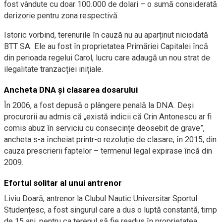
fost vândute cu doar 100.000 de dolari – o sumă considerată
derizorie pentru zona respectivă.
Istoric vorbind, terenurile în cauză nu au aparținut niciodată
BTT SA. Ele au fost în proprietatea Primăriei Capitalei încă
din perioada regelui Carol, lucru care adaugă un nou strat de
ilegalitate tranzacției inițiale.
Ancheta DNA și clasarea dosarului
În 2006, a fost depusă o plângere penală la DNA. Deși
procurorii au admis că „există indicii că Crin Antonescu ar fi
comis abuz în serviciu cu consecințe deosebit de grave”,
ancheta s-a încheiat printr-o rezoluție de clasare, în 2015, din
cauza prescrierii faptelor – termenul legal expirase încă din
2009.
Efortul solitar al unui antrenor
Liviu Doară, antrenor la Clubul Nautic Universitar Sportul
Studențesc, a fost singurul care a dus o luptă constantă, timp
de 15 ani, pentru ca terenul să fie readus în proprietatea