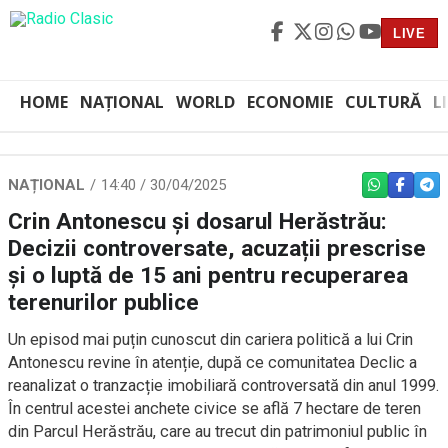
LIVE
HOME
NAȚIONAL
WORLD
ECONOMIE
CULTURĂ
L
NAȚIONAL
14:40 / 30/04/2025
WHATSAPP
FACEBO
TEL
Crin Antonescu și dosarul Herăstrău:
Decizii controversate, acuzații prescrise
și o luptă de 15 ani pentru recuperarea
terenurilor publice
Un episod mai puțin cunoscut din cariera politică a lui Crin
Antonescu revine în atenție, după ce comunitatea Declic a
reanalizat o tranzacție imobiliară controversată din anul 1999.
În centrul acestei anchete civice se află 7 hectare de teren
din Parcul Herăstrău, care au trecut din patrimoniul public în