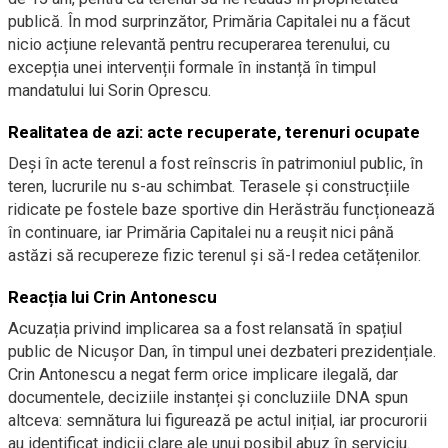
publică. În mod surprinzător, Primăria Capitalei nu a făcut
nicio acțiune relevantă pentru recuperarea terenului, cu
excepția unei intervenții formale în instanță în timpul
mandatului lui Sorin Oprescu.
Realitatea de azi: acte recuperate, terenuri ocupate
Deși în acte terenul a fost reînscris în patrimoniul public, în
teren, lucrurile nu s-au schimbat. Terasele și construcțiile
ridicate pe fostele baze sportive din Herăstrău funcționează
în continuare, iar Primăria Capitalei nu a reușit nici până
astăzi să recupereze fizic terenul și să-l redea cetățenilor.
Reacția lui Crin Antonescu
Acuzația privind implicarea sa a fost relansată în spațiul
public de Nicușor Dan, în timpul unei dezbateri prezidențiale.
Crin Antonescu a negat ferm orice implicare ilegală, dar
documentele, deciziile instanței și concluziile DNA spun
altceva: semnătura lui figurează pe actul inițial, iar procurorii
au identificat indicii clare ale unui posibil abuz în serviciu.