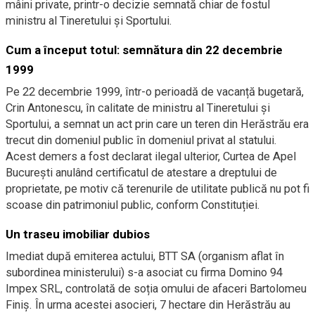
mâini private, printr-o decizie semnată chiar de fostul
ministru al Tineretului și Sportului.
Cum a început totul: semnătura din 22 decembrie
1999
Pe 22 decembrie 1999, într-o perioadă de vacanță bugetară,
Crin Antonescu, în calitate de ministru al Tineretului și
Sportului, a semnat un act prin care un teren din Herăstrău era
trecut din domeniul public în domeniul privat al statului.
Acest demers a fost declarat ilegal ulterior, Curtea de Apel
București anulând certificatul de atestare a dreptului de
proprietate, pe motiv că terenurile de utilitate publică nu pot fi
scoase din patrimoniul public, conform Constituției.
Un traseu imobiliar dubios
Imediat după emiterea actului, BTT SA (organism aflat în
subordinea ministerului) s-a asociat cu firma Domino 94
Impex SRL, controlată de soția omului de afaceri Bartolomeu
Finiș. În urma acestei asocieri, 7 hectare din Herăstrău au