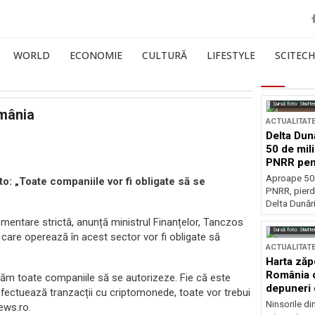
WORLD
ECONOMIE
CULTURĂ
LIFESTYLE
SCITECH
Sursă foto: Shutte
omânia
ACTUALITAT
Delta Dun
50 de mil
PNRR pen
esențiale
Aproape 50 
o: „Toate companiile vor fi obligate să se
PNRR, pierdu
Delta Dunării
mentare strictă, anunță ministrul Finanțelor, Tanczos
Sursă foto: Shutte
e care operează în acest sector vor fi obligate să
ACTUALITAT
Harta zăp
România c
ăm toate companiile să se autorizeze. Fie că este
depuneri 
ectuează tranzacții cu criptomonede, toate vor trebui
Ninsorile di
ews.ro.