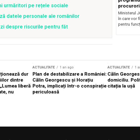
programul
ni urmăritori pe rețele sociale
procurori
Ministerul Ju
ză datele personale ale românilor
în care vor f
pentru funcți
zi despre riscurile pentru făt
ACTUALITATE
1 an ago
ACTUALITATE
1 a
cționează dur
Plan de destabilizare a României:
Călin Georgesc
ilor dintre
Călin Georgescu și Horațiu
domiciliu. Poli
 „Lumea liberă
Potra, implicați într-o conspirație
citația la ușă
ate, nu
periculoasă