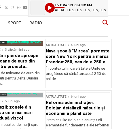
LIVE RADIO CLASIC FM
ABBA - I Do, I Do, I Do, I Do, I Do
SPORT
RADIO
rstock
ACTUALITATE
4 luni ago
E
3 săptămâni ago
Nava-școală “Mircea” pornește
ării pierde aproape
spre New York pentru a marca
ioane de euro din
Freedom250, cea de-a 250-a
tru proiecte
aniversare a Statelor Unite
În contextul în care Statele Unite se
de milioane de euro din
pregătesc să sărbătorească 250 de
ți pentru Delta Dunării
ani de...
...
rstock
ACTUALITATE
6 luni ago
E
5 luni ago
Reforma administrației:
ezii: zonele din
Bolojan detaliază măsurile și
u cele mai mari
economiile planificate
după viscol
Premierul Ilie Bolojan a anunțat că
n noaptea de marți spre
elementele fundamentale ale reformei