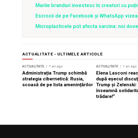
Marile branduri investesc în creatori cu puți
Escrocii de pe Facebook și WhatsApp vizea
Microplasticele pot afecta sarcina: noi dove
ACTUALITATE - ULTIMELE ARTICOLE
ACTUALITATE
1 an ago
ACTUALITATE
1 an ago
Administrația Trump schimbă
Elena Lasconi rea
strategia cibernetică: Rusia,
după eșecul discuți
scoasă de pe lista amenințărilor
Trump și Zelenski:
înseamnă solidarit
trădare!”