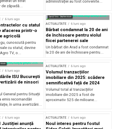
generat un strat
administrației au fost convenite...
v de zăpadă...
Sursă foto: Shutterstock
E
6 luni ago
ACTUALITATE
6 luni ago
ntractelor cu statul
Bărbat condamnat la 20 de ani
e afacerea printr-o
de închisoare pentru violul
e agricolă
fiicei partenerei sale
gu, cunoscută pentru
Un bărbat din Arad a fost condamnat
sale cu statul, devine
la 20 de ani de închisoare pentru...
 Agro TV, o...
rstock
ACTUALITATE
6 luni ago
E
6 luni ago
Volumul tranzacțiilor
rile ISU București
imobiliare din 2025: scădere
ertizării de ninsori
semnificativă față de 2024
Volumul total al tranzacțiilor
l General pentru Situații
imobiliare din 2025 a fost de
a emis recomandări
aproximativ 525 de milioane...
ție, în urma avertizării...
E
6 luni ago
ACTUALITATE
6 luni ago
 Justiției anunță
Noul interes pentru fostul