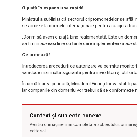
O piață în expansiune rapidă
Ministrul a subliniat că sectorul criptomonedelor se află 
se alinieze la normele internaționale pentru a asigura tra
„Dorim să avem o piață bine reglementată. Este un domeniu
să fim în aceeași linie cu țările care implementează acest
Ce urmează?
Introducerea procedurii de autorizare va permite monitori
va aduce mai multă siguranță pentru investitori și utilizato
În următoarea perioadă, Ministerul Finanțelor va stabili p
iar companiile din domeniu vor trebui să se conformeze no
Context și subiecte conexe
Pentru o imagine mai completă a subiectului, urmărește
editorial.