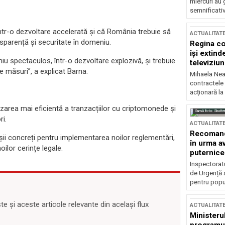
miercuri au 
semnificati
într-o dezvoltare accelerată și că România trebuie să
ACTUALITAT
nsparență și securitate în domeniu.
Regina co
își extind
 spectaculos, într-o dezvoltare explozivă, și trebuie
televiziun
e măsuri”, a explicat Barna.
Mihaela Nea
contractele 
acționară la
zarea mai eficientă a tranzacțiilor cu criptomonede și
Sursă foto: Shutte
ri.
ACTUALITAT
Recomandă
așii concreți pentru implementarea noilor reglementări,
în urma av
ilor cerințe legale.
puternice
Inspectoratu
de Urgență 
pentru popula
 și aceste articole relevante din același flux
ACTUALITAT
Ministerul