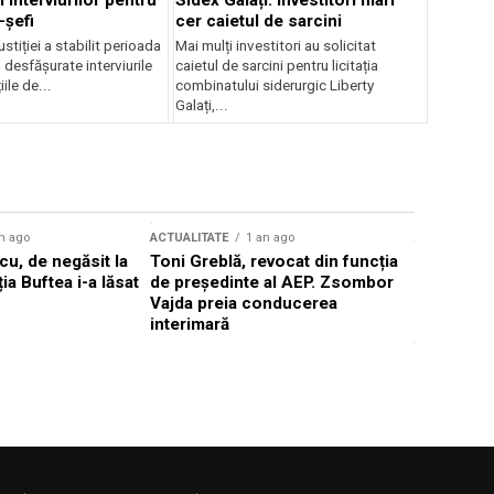
 interviurilor pentru
Sidex Galați: Investitori mari
-șefi
cer caietul de sarcini
stiției a stabilit perioada
Mai mulți investitori au solicitat
i desfășurate interviurile
caietul de sarcini pentru licitația
ile de...
combinatului siderurgic Liberty
Galați,...
n ago
ACTUALITATE
1 an ago
ACTUALITATE
u, de negăsit la
Toni Greblă, revocat din funcția
Ilie Boloj
ția Buftea i-a lăsat
de președinte al AEP. Zsombor
alegerilor
Vajda preia conducerea
constituți
interimară
concentră
viitoarelo