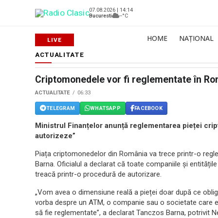
07.08.2026 | 14:14
Bucuresti
--°C
HOME
NAȚIONAL
ACTUALITATE
Criptomonedele vor fi reglementate în R
ACTUALITATE
06:33
TELEGRAM
WHATSAPP
FACEBOOK
Ministrul Finanțelor anunță reglementarea pieței cript
autorizeze”
Piața criptomonedelor din România va trece printr-o regle
Barna. Oficialul a declarat că toate companiile și entitățil
treacă printr-o procedură de autorizare.
„Vom avea o dimensiune reală a pieței doar după ce oblig
vorba despre un ATM, o companie sau o societate care ef
să fie reglementate”, a declarat Tanczos Barna, potrivit N