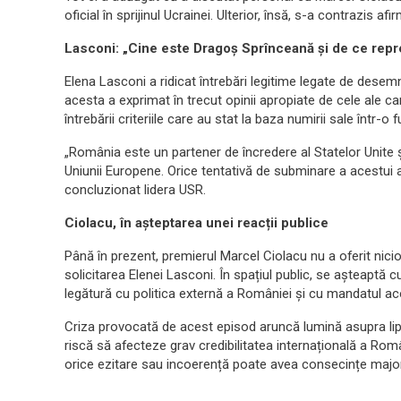
oficial în sprijinul Ucrainei. Ulterior, însă, s-a contrazis 
Lasconi: „Cine este Dragoș Sprînceană și de ce rep
Elena Lasconi a ridicat întrebări legitime legate de desem
acesta a exprimat în trecut opinii apropiate de cele ale 
întrebării criteriile care au stat la baza numirii sale într-o 
„România este un partener de încredere al Statelor Unite și
Uniunii Europene. Orice tentativă de subminare a acestui 
concluzionat lidera USR.
Ciolacu, în așteptarea unei reacții publice
Până în prezent, premierul Marcel Ciolacu nu a oferit nicio 
solicitarea Elenei Lasconi. În spațiul public, se așteaptă c
legătură cu politica externă a României și cu mandatul aco
Criza provocată de acest episod aruncă lumină asupra lips
riscă să afecteze grav credibilitatea internațională a Româ
orice ezitare sau incoerență poate avea consecințe majo