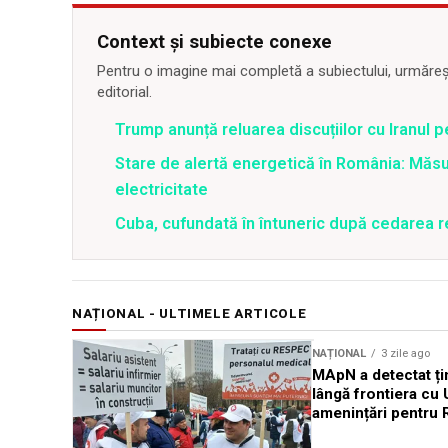
Context și subiecte conexe
Pentru o imagine mai completă a subiectului, urmărește
editorial.
Trump anunță reluarea discuțiilor cu Iranul 
Stare de alertă energetică în România: Măs
electricitate
Cuba, cufundată în întuneric după cedarea re
NAȚIONAL - ULTIMELE ARTICOLE
NAȚIONAL
3 zile ago
MApN a detectat ți
lângă frontiera cu 
amenințări pentru