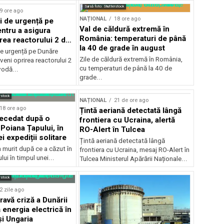
Sursă foto: Shutterstock
9 ore ago
NAȚIONAL
18 ore ago
i de urgență pe
Val de căldură extremă în
ntru a asigura
România: temperaturi de până
rea reactorului 2 de
la 40 de grade în august
odă
de urgență pe Dunăre
Zile de căldură extremă în România,
veni oprirea reactorului 2
cu temperaturi de până la 40 de
vodă...
grade...
rstock
NAȚIONAL
21 de ore ago
18 ore ago
Țintă aeriană detectată lângă
decedat după o
frontiera cu Ucraina, alertă
Poiana Țapului, în
RO-Alert în Tulcea
i expediții solitare
Țintă aeriană detectată lângă
a murit după ce a căzut în
frontiera cu Ucraina, mesaj RO-Alert în
ui în timpul unei...
Tulcea Ministerul Apărării Naționale...
rstock
2 zile ago
ravă criză a Dunării
 energia electrică în
i Ungaria