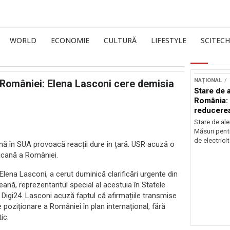
WORLD
ECONOMIE
CULTURĂ
LIFESTYLE
SCITECH
NAȚIONAL
ale României: Elena Lasconi cere demisia
Stare de a
România: 
reducere
electricit
Stare de ale
Măsuri pent
de electricit
nă în SUA provoacă reacții dure în țară. USR acuză o
ricană a României.
 Elena Lasconi, a cerut duminică clarificări urgente din
ană, reprezentantul special al acestuia în Statele
l Digi24. Lasconi acuză faptul că afirmațiile transmise
poziționare a României în plan internațional, fără
ic.