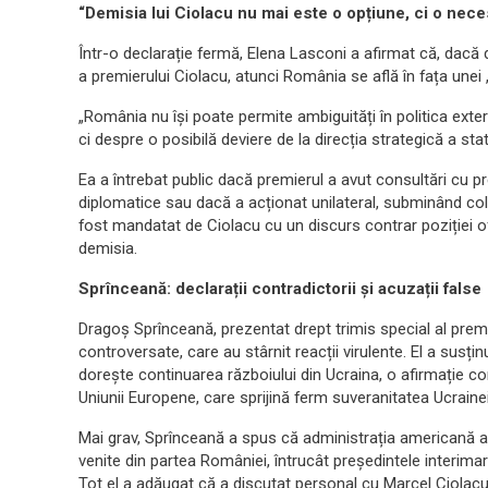
“Demisia lui Ciolacu nu mai este o opțiune, ci o nece
Într-o declarație fermă, Elena Lasconi a afirmat că, dacă d
a premierului Ciolacu, atunci România se află în fața unei 
„România nu își poate permite ambiguități în politica ex
ci despre o posibilă deviere de la direcția strategică a sta
Ea a întrebat public dacă premierul a avut consultări cu pre
diplomatice sau dacă a acționat unilateral, subminând col
fost mandatat de Ciolacu cu un discurs contrar poziției of
demisia.
Sprînceană: declarații contradictorii și acuzații false
Dragoș Sprînceană, prezentat drept trimis special al premie
controversate, care au stârnit reacții virulente. El a sus
dorește continuarea războiului din Ucraina, o afirmație com
Uniunii Europene, care sprijină ferm suveranitatea Ucrainei
Mai grav, Sprînceană a spus că administrația americană a
venite din partea României, întrucât președintele interimar
Tot el a adăugat că a discutat personal cu Marcel Ciolacu, 