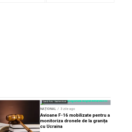
Sursă foto: Shutterstock
NAȚIONAL
NAȚIONAL
3 zile ago
România ri
Avioane F-16 mobilizate pentru a
de euro d
monitoriza dronele de la granița
strategiei
cu Ucraina