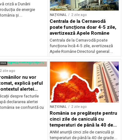
ă criză a Dunării
roducția de energie
NAȚIONAL
2 zile ago
 România și...
Centrala de la Cernavodă
poate funcționa doar 4-5 zile,
avertizează Apele Române
Centrala de la Cernavodă poate
funcționa încă 4-5 zile, avertizează
Apele Române Directorul general...
rstock
2 zile ago
 românilor nu vor
tomat, explică șeful
ontextul alertei
e
icații despre facturile
pă declararea alertei
NAȚIONAL
2 zile ago
România se confruntă cu
România se pregătește pentru
cinci zile de caniculă cu
temperaturi de până la 40 de
grade
ANM anunță cinci zile de caniculă și
temperaturi de până la 40 de grade...