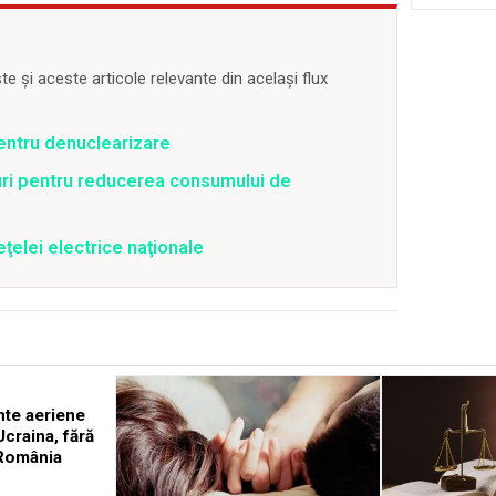
 și aceste articole relevante din același flux
pentru denuclearizare
uri pentru reducerea consumului de
ţelei electrice naţionale
nte aeriene
Ucraina, fără
 România