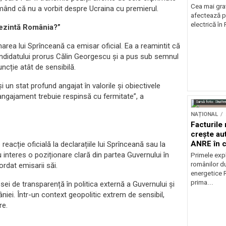
Cea mai grav
afirmând că nu a vorbit despre Ucraina cu premierul.
afectează p
electrică în
rezintă România?”
narea lui Sprînceană ca emisar oficial. Ea a reamintit că
candidatului prorus Călin Georgescu și a pus sub semnul
funcție atât de sensibilă.
 un stat profund angajat în valorile și obiectivele
angajament trebuie respinsă cu fermitate”, a
Sursă foto: Shutte
NAȚIONAL
Facturile
crește au
ANRE în c
reacție oficială la declarațiile lui Sprînceană sau la
energetic
u interes o poziționare clară din partea Guvernului în
Primele expl
românilor du
rdat emisarii săi.
energetice 
prima...
ei de transparență în politica externă a Guvernului și
niei. Într-un context geopolitic extrem de sensibil,
re.