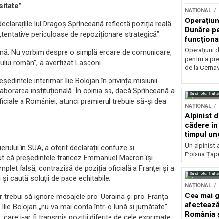
sitate”
NAȚIONAL
Operațiun
eclarațiile lui Dragoș Sprînceană reflectă poziția reală
Dunăre pe
„tentative periculoase de repoziționare strategică”.
funcționa
la Cernav
Operațiuni 
ternă. Nu vorbim despre o simplă eroare de comunicare,
pentru a pre
tului român”, a avertizat Lasconi.
de la Cerna
ședintele interimar Ilie Bolojan în privința misiunii
aborarea instituțională. În opinia sa, dacă Sprînceană a
Sursă foto: Shutte
iciale a României, atunci premierul trebuie să-și dea
NAȚIONAL
Alpinist 
cădere în 
timpul une
Un alpinist 
rului în SUA, a oferit declarații confuze și
Poiana Țapul
ținut că președintele francez Emmanuel Macron își
plet falsă, contrazisă de poziția oficială a Franței și a
Sursă foto: Shutte
 și caută soluții de pace echitabile.
NAȚIONAL
Cea mai g
r trebui să ignore mesajele pro-Ucraina și pro-Franța
afectează
 Ilie Bolojan „nu va mai conta într-o lună și jumătate”.
România ș
care i-ar fi transmis poziții diferite de cele exprimate