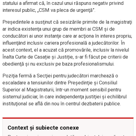
statului a afirmat că, în cazul unui răspuns negativ privind
interesul public, „CSM va pleca de urgenţă”.
Preşedintele a susţinut că sesizările primite de la magistraţi
ar indica existenţa unui grup de membri ai CSM şi de
conducători ai unor instanţe care ar acţiona în interes propriu,
influenţând inclusiv cariera profesională a judecătorilor. În
acest context, el a acuzat că promovările, inclusiv la nivelul
Înalta Curte de Casație și Justiție, s-ar fi făcut pe criterii de
obedienţă şi nu exclusiv pe baza profesionalismului.
Poziţia fermă a Secţiei pentru judecători marchează o
escaladare a tensiunilor dintre Preşedinţie şi Consiliul
Superior
al Magistraturii, într-un moment sensibil pentru
sistemul judiciar, în care independenţa justiţiei şi echilibrul
instituţional se află din nou în centrul dezbaterii publice.
Context și subiecte conexe