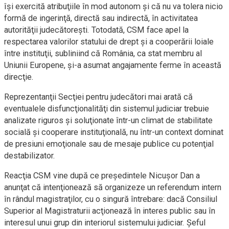
îşi exercită atribuţiile în mod autonom şi că nu va tolera nicio
formă de ingerinţă, directă sau indirectă, în activitatea
autorităţii judecătoreşti. Totodată, CSM face apel la
respectarea valorilor statului de drept şi a cooperării loiale
între instituţii, subliniind că România, ca stat membru al
Uniunii Europene, şi-a asumat angajamente ferme în această
direcţie.
Reprezentanţii Secţiei pentru judecători mai arată că
eventualele disfuncţionalităţi din sistemul judiciar trebuie
analizate riguros şi soluţionate într-un climat de stabilitate
socială şi cooperare instituţională, nu într-un context dominat
de presiuni emoţionale sau de mesaje publice cu potenţial
destabilizator.
Reacţia CSM vine după ce preşedintele Nicuşor Dan a
anunţat că intenţionează să organizeze un referendum intern
în rândul magistraţilor, cu o singură întrebare: dacă Consiliul
Superior al Magistraturii acţionează în interes public sau în
interesul unui grup din interiorul sistemului judiciar. Şeful