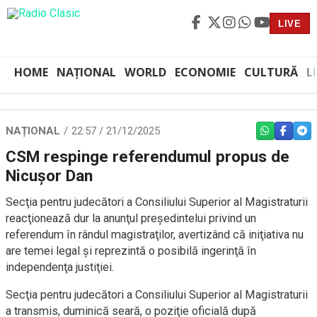
LIVE
HOME
NAȚIONAL
WORLD
ECONOMIE
CULTURĂ
L
NAȚIONAL
22:57 / 21/12/2025
WHATSAPP
FACEBO
TEL
CSM respinge referendumul propus de
Nicușor Dan
Secţia pentru judecători a Consiliului Superior al Magistraturii
reacţionează dur la anunţul preşedintelui privind un
referendum în rândul magistraţilor, avertizând că iniţiativa nu
are temei legal şi reprezintă o posibilă ingerinţă în
independenţa justiţiei.
Secţia pentru judecători a Consiliului Superior al Magistraturii
a transmis, duminică seară, o poziţie oficială după