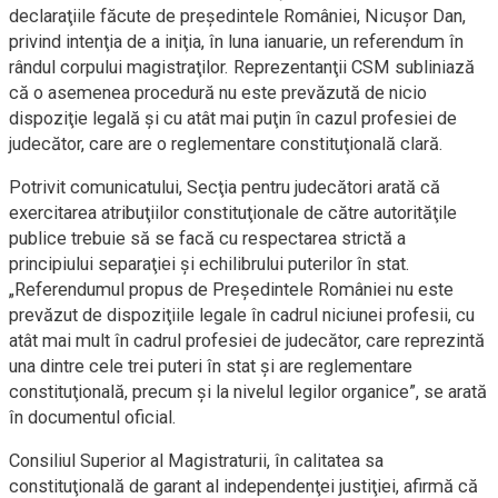
declaraţiile făcute de preşedintele României, Nicușor Dan,
privind intenţia de a iniţia, în luna ianuarie, un referendum în
rândul corpului magistraţilor. Reprezentanţii CSM subliniază
că o asemenea procedură nu este prevăzută de nicio
dispoziţie legală şi cu atât mai puţin în cazul profesiei de
judecător, care are o reglementare constituţională clară.
Potrivit comunicatului, Secţia pentru judecători arată că
exercitarea atribuţiilor constituţionale de către autorităţile
publice trebuie să se facă cu respectarea strictă a
principiului separaţiei şi echilibrului puterilor în stat.
„Referendumul propus de Preşedintele României nu este
prevăzut de dispoziţiile legale în cadrul niciunei profesii, cu
atât mai mult în cadrul profesiei de judecător, care reprezintă
una dintre cele trei puteri în stat şi are reglementare
constituţională, precum şi la nivelul legilor organice”, se arată
în documentul oficial.
Consiliul Superior al Magistraturii, în calitatea sa
constituţională de garant al independenţei justiţiei, afirmă că